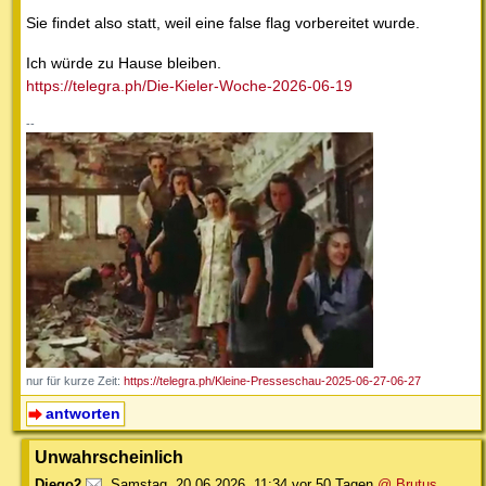
Sie findet also statt, weil eine false flag vorbereitet wurde.
Ich würde zu Hause bleiben.
https://telegra.ph/Die-Kieler-Woche-2026-06-19
--
nur für kurze Zeit:
https://telegra.ph/Kleine-Presseschau-2025-06-27-06-27
antworten
Unwahrscheinlich
Diego2
,
Samstag, 20.06.2026, 11:34
vor 50 Tagen
@ Brutus