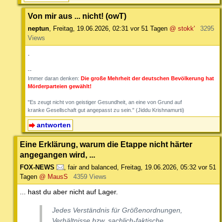
Von mir aus ... nicht! (owT)
neptun
,
Freitag, 19.06.2026, 02:31
vor 51 Tagen
@ stokk'
3295
Views
.
--
Immer daran denken:
Die große Mehrheit der deutschen Bevölkerung hat
Mörderparteien gewählt!
"Es zeugt nicht von geistiger Gesundheit, an eine von Grund auf
kranke Gesellschaft gut angepasst zu sein." (Jiddu Krishnamurti)
antworten
Eine Erklärung, warum die Etappe nicht härter
angegangen wird, ...
FOX-NEWS
,
fair and balanced
,
Freitag, 19.06.2026, 05:32
vor 51
Tagen
@ MausS
4359 Views
... hast du aber nicht auf Lager.
Jedes Verständnis für Größenordnungen,
Verhältnisse bzw. sachlich-faktische