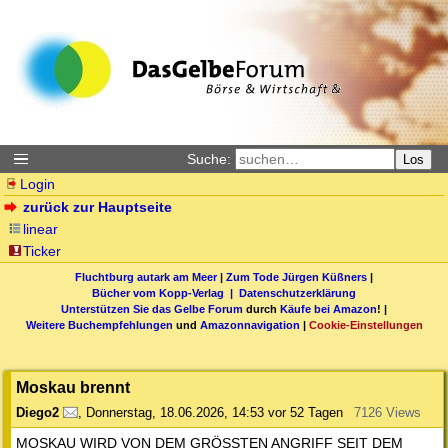
Suche:
Los
Login
zurück zur Hauptseite
linear
Ticker
Fluchtburg autark am Meer
|
Zum Tode Jürgen Küßners
|
Bücher vom Kopp-Verlag |
Datenschutzerklärung
Unterstützen Sie das Gelbe Forum
durch
Käufe bei Amazon
! |
Weitere Buchempfehlungen
und
Amazonnavigation
|
Cookie-Einstellungen
Moskau brennt
Diego2
,
Donnerstag, 18.06.2026, 14:53
vor 52 Tagen
7126 Views
MOSKAU WIRD VON DEM GRÖSSTEN ANGRIFF SEIT DEM