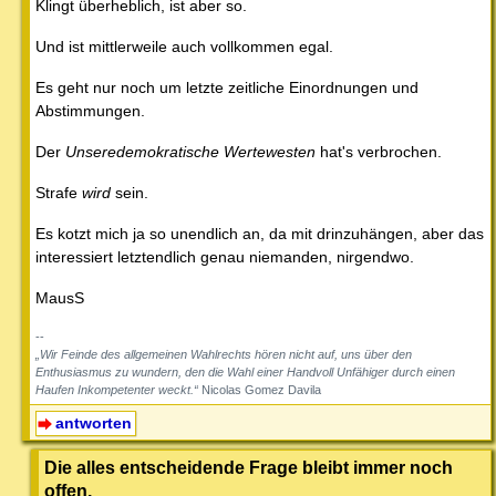
Klingt überheblich, ist aber so.
Und ist mittlerweile auch vollkommen egal.
Es geht nur noch um letzte zeitliche Einordnungen und
Abstimmungen.
Der
Unseredemokratische Wertewesten
hat's verbrochen.
Strafe
wird
sein.
Es kotzt mich ja so unendlich an, da mit drinzuhängen, aber das
interessiert letztendlich genau niemanden, nirgendwo.
MausS
--
„Wir Feinde des allgemeinen Wahlrechts hören nicht auf, uns über den
Enthusiasmus zu wundern, den die Wahl einer Handvoll Unfähiger durch einen
Haufen Inkompetenter weckt.“
Nicolas Gomez Davila
antworten
Die alles entscheidende Frage bleibt immer noch
offen.