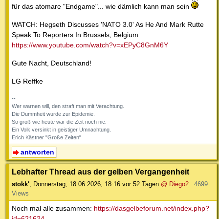
für das atomare "Endgame"... wie dämlich kann man sein
WATCH: Hegseth Discusses 'NATO 3.0' As He And Mark Rutte
Speak To Reporters In Brussels, Belgium
https://www.youtube.com/watch?v=xEPyC8GnM6Y
Gute Nacht, Deutschland!
LG Reffke
--
Wer warnen will, den straft man mit Verachtung.
Die Dummheit wurde zur Epidemie.
So groß wie heute war die Zeit noch nie.
Ein Volk versinkt in geistiger Umnachtung.
Erich Kästner "Große Zeiten"
antworten
Lebhafter Thread aus der gelben Vergangenheit
stokk'
,
Donnerstag, 18.06.2026, 18:16
vor 52 Tagen
@ Diego2
4699
Views
Noch mal alle zusammen:
https://dasgelbeforum.net/index.php?
id=621624