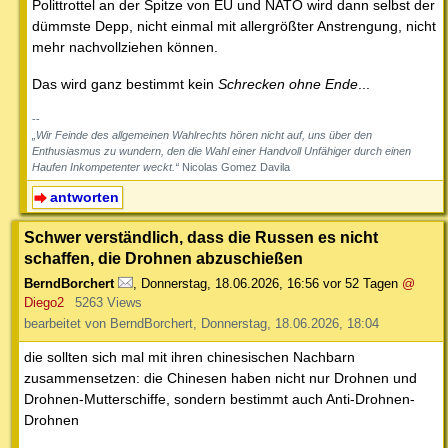
Polittrottel an der Spitze von EU und NATO wird dann selbst der
dümmste Depp, nicht einmal mit allergrößter Anstrengung, nicht
mehr nachvollziehen können.
Das wird ganz bestimmt kein
Schrecken ohne Ende
...
--
„Wir Feinde des allgemeinen Wahlrechts hören nicht auf, uns über den
Enthusiasmus zu wundern, den die Wahl einer Handvoll Unfähiger durch einen
Haufen Inkompetenter weckt.“
Nicolas Gomez Davila
antworten
Schwer verständlich, dass die Russen es nicht
schaffen, die Drohnen abzuschießen
BerndBorchert
,
Donnerstag, 18.06.2026, 16:56
vor 52 Tagen
@
Diego2
5263 Views
bearbeitet von BerndBorchert, Donnerstag, 18.06.2026, 18:04
die sollten sich mal mit ihren chinesischen Nachbarn
zusammensetzen: die Chinesen haben nicht nur Drohnen und
Drohnen-Mutterschiffe, sondern bestimmt auch Anti-Drohnen-
Drohnen