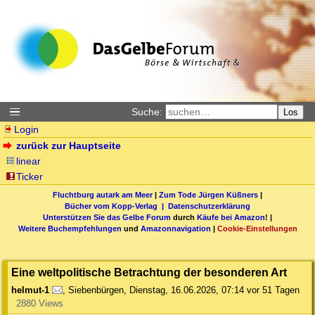
Suche:
Los
Login
zurück zur Hauptseite
linear
Ticker
Fluchtburg autark am Meer
|
Zum Tode Jürgen Küßners
|
Bücher vom Kopp-Verlag |
Datenschutzerklärung
Unterstützen Sie das Gelbe Forum
durch
Käufe bei Amazon
! |
Weitere Buchempfehlungen
und
Amazonnavigation
|
Cookie-Einstellungen
Eine weltpolitische Betrachtung der besonderen Art
helmut-1
,
Siebenbürgen
,
Dienstag, 16.06.2026, 07:14
vor 51 Tagen
2880 Views