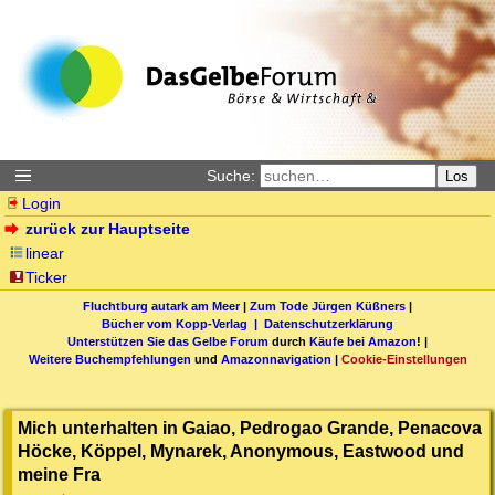
Suche:
Los
Login
zurück zur Hauptseite
linear
Ticker
Fluchtburg autark am Meer
|
Zum Tode Jürgen Küßners
|
Bücher vom Kopp-Verlag |
Datenschutzerklärung
Unterstützen Sie das Gelbe Forum
durch
Käufe bei Amazon
! |
Weitere Buchempfehlungen
und
Amazonnavigation
|
Cookie-Einstellungen
Mich unterhalten in Gaiao, Pedrogao Grande, Penacova
Höcke, Köppel, Mynarek, Anonymous, Eastwood und
meine Fra