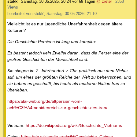
stokk'
,
Samstag, 30.05.2026, 20:24
vor 69 Tagen
@ Dieter
2358
Views
bearbeitet von stokk', Samstag, 30.05.2026, 21:10
Vielleicht ist es nur jugendliche Unerfahrenheit gegen ältere
Kulturen?
Die Geschichte Persiens ist lang und komplex.
Es besteht jedoch kein Zweifel daran, dass die Perser eine der
großen Geschichten der Menschheit sind.
Sie stiegen im 7. Jahrhundert v. Chr. praktisch aus dem Nichts
auf, um eines der größten Reiche der Welt zu beherrschen, und
sie haben es geschafft, bis heute als moderne Nation Iran zu
überleben.
https://alai-web.org/de/altpersien-vom-
ach%C3%A4menidenreich-zur-geschichte-des-iran/
Vietnam:
https://de.wikipedia.org/wiki/Geschichte_Vietnams
China:
https://de.wikipedia.org/wiki/Geschichte_Chinas