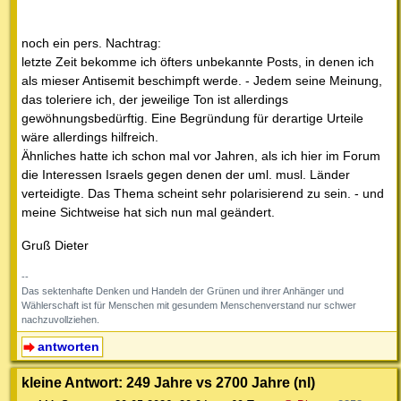
noch ein pers. Nachtrag:
letzte Zeit bekomme ich öfters unbekannte Posts, in denen ich
als mieser Antisemit beschimpft werde. - Jedem seine Meinung,
das toleriere ich, der jeweilige Ton ist allerdings
gewöhnungsbedürftig. Eine Begründung für derartige Urteile
wäre allerdings hilfreich.
Ähnliches hatte ich schon mal vor Jahren, als ich hier im Forum
die Interessen Israels gegen denen der uml. musl. Länder
verteidigte. Das Thema scheint sehr polarisierend zu sein. - und
meine Sichtweise hat sich nun mal geändert.
Gruß Dieter
--
Das sektenhafte Denken und Handeln der Grünen und ihrer Anhänger und
Wählerschaft ist für Menschen mit gesundem Menschenverstand nur schwer
nachzuvollziehen.
antworten
kleine Antwort: 249 Jahre vs 2700 Jahre (nl)