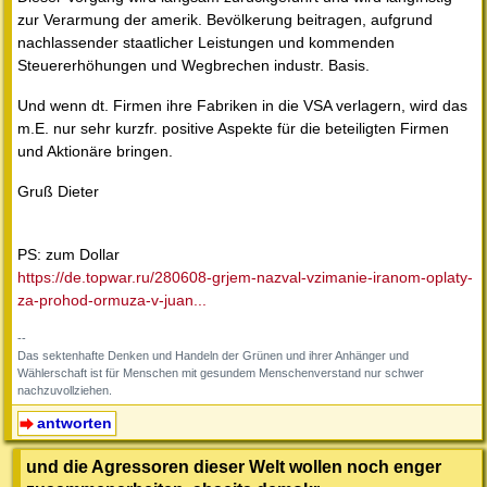
zur Verarmung der amerik. Bevölkerung beitragen, aufgrund
nachlassender staatlicher Leistungen und kommenden
Steuererhöhungen und Wegbrechen industr. Basis.
Und wenn dt. Firmen ihre Fabriken in die VSA verlagern, wird das
m.E. nur sehr kurzfr. positive Aspekte für die beteiligten Firmen
und Aktionäre bringen.
Gruß Dieter
PS: zum Dollar
https://de.topwar.ru/280608-grjem-nazval-vzimanie-iranom-oplaty-
za-prohod-ormuza-v-juan...
--
Das sektenhafte Denken und Handeln der Grünen und ihrer Anhänger und
Wählerschaft ist für Menschen mit gesundem Menschenverstand nur schwer
nachzuvollziehen.
antworten
und die Agressoren dieser Welt wollen noch enger