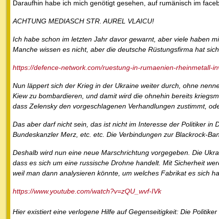
Daraufhin habe ich mich genötigt gesehen, auf rumänisch im faceb
ACHTUNG MEDIASCH STR. AUREL VLAICU!
Ich habe schon im letzten Jahr davor gewarnt, aber viele haben m
Manche wissen es nicht, aber die deutsche Rüstungsfirma hat sich
https://defence-network.com/ruestung-in-rumaenien-rheinmetall-inv
Nun läppert sich der Krieg in der Ukraine weiter durch, ohne nen
Kiew zu bombardieren, und damit wird die ohnehin bereits kriegs
dass Zelensky den vorgeschlagenen Verhandlungen zustimmt, od
Das aber darf nicht sein, das ist nicht im Interesse der Politiker i
Bundeskanzler Merz, etc. etc. Die Verbindungen zur Blackrock-Bank
Deshalb wird nun eine neue Marschrichtung vorgegeben. Die Ukrai
dass es sich um eine russische Drohne handelt. Mit Sicherheit wer
weil man dann analysieren könnte, um welches Fabrikat es sich han
https://www.youtube.com/watch?v=zQU_wvf-IVk
Hier existiert eine verlogene Hilfe auf Gegenseitigkeit: Die Politi