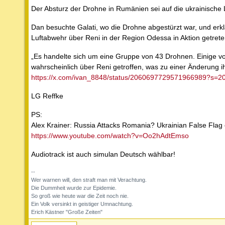
Der Absturz der Drohne in Rumänien sei auf die ukrainische 
Dan besuchte Galati, wo die Drohne abgestürzt war, und erk
Luftabwehr über Reni in der Region Odessa in Aktion getrete
„Es handelte sich um eine Gruppe von 43 Drohnen. Einige 
wahrscheinlich über Reni getroffen, was zu einer Änderung ihr
https://x.com/ivan_8848/status/2060697729571966989?s=2
LG Reffke
PS:
Alex Krainer: Russia Attacks Romania? Ukrainian False Flag
https://www.youtube.com/watch?v=Oo2hAdtEmso
Audiotrack ist auch simulan Deutsch wählbar!
--
Wer warnen will, den straft man mit Verachtung.
Die Dummheit wurde zur Epidemie.
So groß wie heute war die Zeit noch nie.
Ein Volk versinkt in geistiger Umnachtung.
Erich Kästner "Große Zeiten"