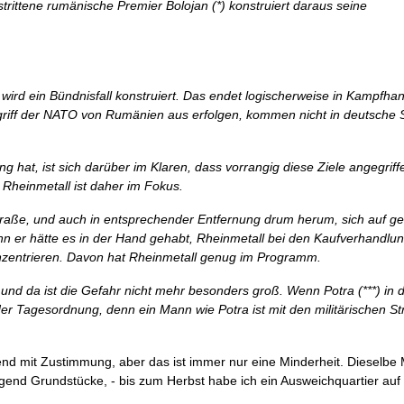
rittene rumänische Premier Bolojan (*) konstruiert daraus seine
ird ein Bündnisfall konstruiert. Das endet logischerweise in Kampfha
ngriff der NATO von Rumänien aus erfolgen, kommen nicht in deutsche 
g hat, ist sich darüber im Klaren, dass vorrangig diese Ziele angegrif
Rheinmetall ist daher im Fokus.
traße, und auch in entsprechender Entfernung drum herum, sich auf ge
denn er hätte es in der Hand gehabt, Rheinmetall bei den Kaufverhandl
u konzentrieren. Davon hat Rheinmetall genug im Programm.
 und da ist die Gefahr nicht mehr besonders groß. Wenn Potra (***) in 
er Tagesordnung, denn ein Mann wie Potra ist mit den militärischen St
end mit Zustimmung, aber das ist immer nur eine Minderheit. Dieselbe M
nügend Grundstücke, - bis zum Herbst habe ich ein Ausweichquartier au