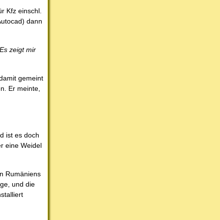
r Kfz einschl.
 Autocad) dann
Es zeigt mir
 damit gemeint
n. Er meinte,
d ist es doch
er eine Weidel
ten Rumäniens
ige, und die
talliert