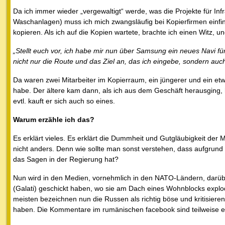
Da ich immer wieder „vergewaltigt“ werde, was die Projekte für Infra
Waschanlagen) muss ich mich zwangsläufig bei Kopierfirmen einfin
kopieren. Als ich auf die Kopien wartete, brachte ich einen Witz, un
„Stellt euch vor, ich habe mir nun über Samsung ein neues Navi für
nicht nur die Route und das Ziel an, das ich eingebe, sondern auc
Da waren zwei Mitarbeiter im Kopierraum, ein jüngerer und ein etwa
habe. Der ältere kam dann, als ich aus dem Geschäft herausging, 
evtl. kauft er sich auch so eines.
Warum erzähle ich das?
Es erklärt vieles. Es erklärt die Dummheit und Gutgläubigkeit der
nicht anders. Denn wie sollte man sonst verstehen, dass aufgrund d
das Sagen in der Regierung hat?
Nun wird in den Medien, vornehmlich in den NATO-Ländern, darüb
(Galati) geschickt haben, wo sie am Dach eines Wohnblocks explodi
meisten bezeichnen nun die Russen als richtig böse und kritisier
haben. Die Kommentare im rumänischen facebook sind teilweise 