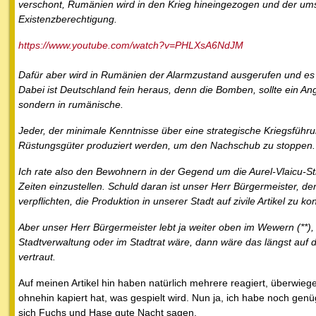
verschont, Rumänien wird in den Krieg hineingezogen und der umst
Existenzberechtigung.
https://www.youtube.com/watch?v=PHLXsA6NdJM
Dafür aber wird in Rumänien der Alarmzustand ausgerufen und es w
Dabei ist Deutschland fein heraus, denn die Bomben, sollte ein A
sondern in rumänische.
Jeder, der minimale Kenntnisse über eine strategische Kriegsführun
Rüstungsgüter produziert werden, um den Nachschub zu stoppen. 
Ich rate also den Bewohnern in der Gegend um die Aurel-Vlaicu-S
Zeiten einzustellen. Schuld daran ist unser Herr Bürgermeister, 
verpflichten, die Produktion in unserer Stadt auf zivile Artikel z
Aber unser Herr Bürgermeister lebt ja weiter oben im Wewern (**),
Stadtverwaltung oder im Stadtrat wäre, dann wäre das längst auf d
vertraut.
Auf meinen Artikel hin haben natürlich mehrere reagiert, überwieg
ohnehin kapiert hat, was gespielt wird. Nun ja, ich habe noch ge
sich Fuchs und Hase gute Nacht sagen.