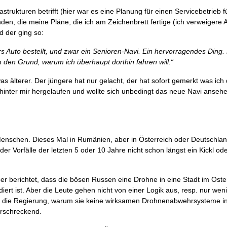
strukturen betrifft (hier war es eine Planung für einen Servicebetrieb fü
den, die meine Pläne, die ich am Zeichenbrett fertige (ich verweigere
d der ging so:
s Auto bestellt, und zwar ein Senioren-Navi. Ein hervorragendes Ding. 
h den Grund, warum ich überhaupt dorthin fahren will.“
s älterer. Der jüngere hat nur gelacht, der hat sofort gemerkt was ich
hinter mir hergelaufen und wollte sich unbedingt das neue Navi ansehe
 Menschen. Dieses Mal in Rumänien, aber in Österreich oder Deutschlan
er Vorfälle der letzten 5 oder 10 Jahre nicht schon längst ein Kickl od
er berichtet, dass die bösen Russen eine Drohne in eine Stadt im Os
ert ist. Aber die Leute gehen nicht von einer Logik aus, resp. nur wen
en die Regierung, warum sie keine wirksamen Drohnenabwehrsysteme ins
erschreckend.