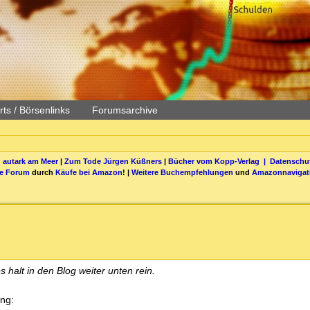
ts / Börsenlinks
Forumsarchive
 autark am Meer
|
Zum Tode Jürgen Küßners
|
Bücher vom Kopp-Verlag |
Datenschut
be Forum
durch
Käufe bei Amazon
! |
Weitere Buchempfehlungen
und
Amazonnavigat
 halt in den Blog weiter unten rein.
ng: