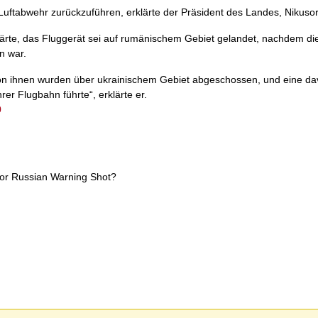
Luftabwehr zurückzuführen, erklärte der Präsident des Landes, Nikuso
lärte, das Fluggerät sei auf rumänischem Gebiet gelandet, nachdem di
n war.
von ihnen wurden über ukrainischem Gebiet abgeschossen, und eine d
er Flugbahn führte“, erklärte er.
0
 or Russian Warning Shot?