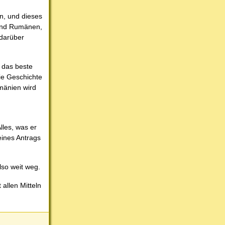
n, und dieses
 und Rumänen,
 darüber
t das beste
die Geschichte
umänien wird
lles, was er
eines Antrags
lso weit weg.
allen Mitteln