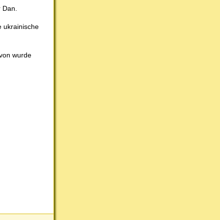
r Dan.
e ukrainische
avon wurde