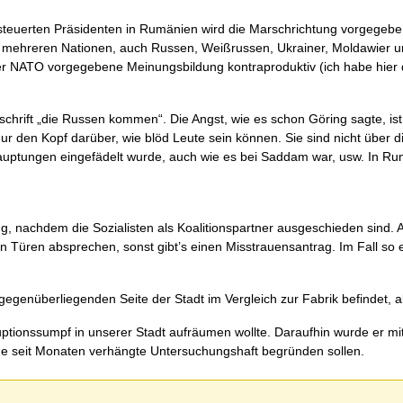
steuerten Präsidenten in Rumänien wird die Marschrichtung vorgegebe
s mehreren Nationen, auch Russen, Weißrussen, Ukrainer, Moldawier
er NATO vorgegebene Meinungsbildung kontraproduktiv (ich habe hier
schrift „die Russen kommen“. Die Angst, wie es schon Göring sagte, is
e nur den Kopf darüber, wie blöd Leute sein können. Sie sind nicht über 
Behauptungen eingefädelt wurde, auch wie es bei Saddam war, usw. In R
ng, nachdem die Sozialisten als Koalitionspartner ausgeschieden sind. A
 Türen absprechen, sonst gibt’s einen Misstrauensantrag. Im Fall so 
gegenüberliegenden Seite der Stadt im Vergleich zur Fabrik befindet, a
ptionssumpf in unserer Stadt aufräumen wollte. Daraufhin wurde er mit 
eine seit Monaten verhängte Untersuchungshaft begründen sollen.