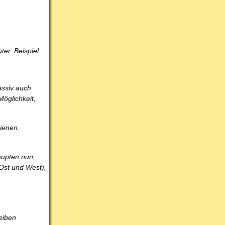
er. Beispiel:
assiv auch
öglichkeit,
dienen.
aupten nun,
 Ost und West),
leiben