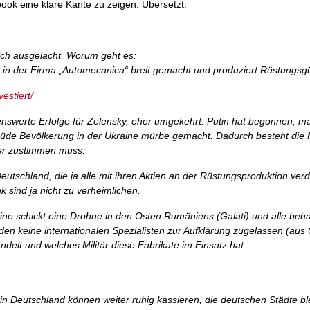
ook eine klare Kante zu zeigen. Übersetzt:
ich ausgelacht. Worum geht es:
 in der Firma „Automecanica“ breit gemacht und produziert Rüstungsgüt
estiert/
nenswerte Erfolge für Zelensky, eher umgekehrt. Putin hat begonnen, m
müde Bevölkerung in der Ukraine mürbe gemacht. Dadurch besteht die M
er zustimmen muss.
n Deutschland, die ja alle mit ihren Aktien an der Rüstungsproduktion ver
 sind ja nicht zu verheimlichen.
ne schickt eine Drohne in den Osten Rumäniens (Galati) und alle beh
den keine internationalen Spezialisten zur Aufklärung zugelassen (aus
delt und welches Militär diese Fabrikate im Einsatz hat.
ker in Deutschland können weiter ruhig kassieren, die deutschen Städte b