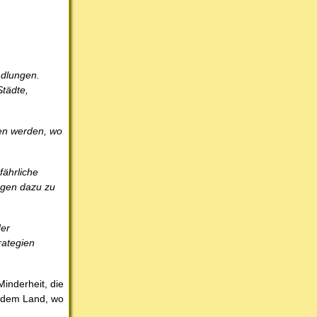
ndlungen.
Städte,
fen werden, wo
fährliche
ungen dazu zu
der
rategien
inderheit, die
f dem Land, wo