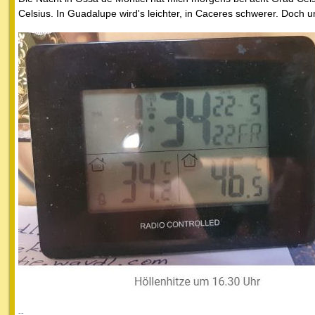
Celsius. In Guadalupe wird's leichter, in Caceres schwerer. Doch 
--