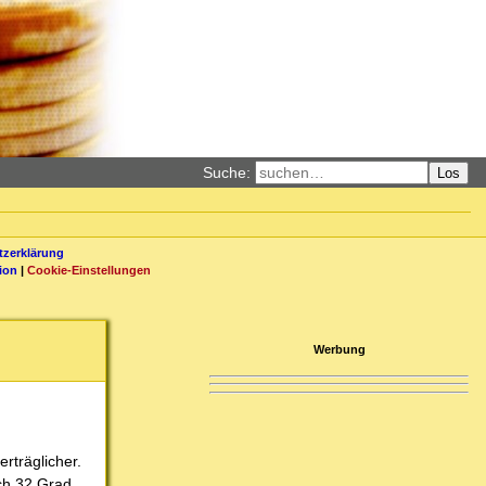
Suche:
Los
zerklärung
ion
|
Cookie-Einstellungen
Werbung
rträglicher.
och 32 Grad