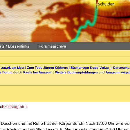
ts / Börsenlinks
Forumsarchive
 autark am Meer
|
Zum Tode Jürgen Küßners
|
Bücher vom Kopp-Verlag |
Datenschut
be Forum
durch
Käufe bei Amazon
! |
Weitere Buchempfehlungen
und
Amazonnavigat
chzeitstag.html
n Duschen und mit Ruhe hält der Körper durch. Nach 17.00 Uhr wird es e
ius frösteln und erkälten lassen. In Almagro ist es gegen 21.00 Uhr n