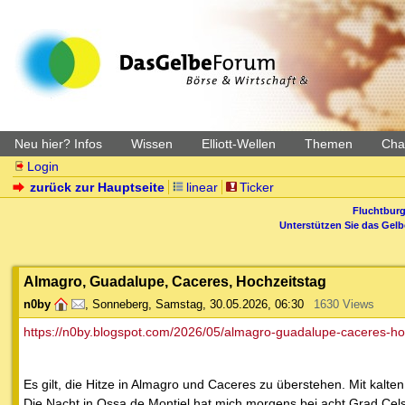
Neu hier? Infos
Wissen
Elliott-Wellen
Themen
Char
Login
zurück zur Hauptseite
linear
Ticker
Fluchtburg
Unterstützen Sie das Gel
Almagro, Guadalupe, Caceres, Hochzeitstag
n0by
,
Sonneberg
,
Samstag, 30.05.2026, 06:30
1630 Views
https://n0by.blogspot.com/2026/05/almagro-guadalupe-caceres-ho
Es gilt, die Hitze in Almagro und Caceres zu überstehen. Mit kalte
Die Nacht in Ossa de Montiel hat mich morgens bei acht Grad Cels