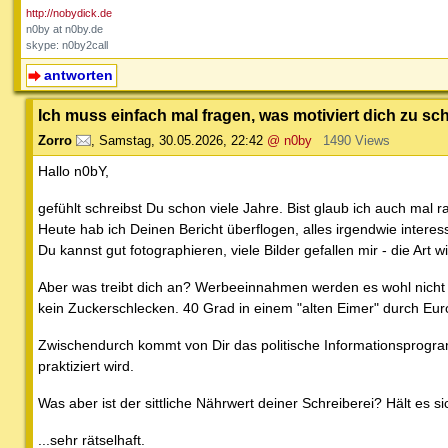
http://nobydick.de
n0by at n0by.de
skype: n0by2call
antworten
Ich muss einfach mal fragen, was motiviert dich zu sc
Zorro
,
Samstag, 30.05.2026, 22:42
@ n0by
1490 Views
Hallo n0bY,
gefühlt schreibst Du schon viele Jahre. Bist glaub ich auch ma
Heute hab ich Deinen Bericht überflogen, alles irgendwie interes
Du kannst gut fotographieren, viele Bilder gefallen mir - die Art w
Aber was treibt dich an? Werbeeinnahmen werden es wohl nicht
kein Zuckerschlecken. 40 Grad in einem "alten Eimer" durch Euro
Zwischendurch kommt von Dir das politische Informationsprogramm
praktiziert wird.
Was aber ist der sittliche Nährwert deiner Schreiberei? Hält e
...sehr rätselhaft.