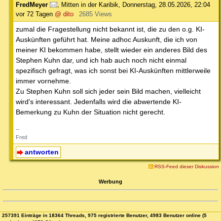
FredMeyer
,
Mitten in der Karibik
,
Donnerstag, 28.05.2026, 22:04
vor 72 Tagen
@ dito
2685 Views
zumal die Fragestellung nicht bekannt ist, die zu den o.g. KI-
Auskünften geführt hat. Meine adhoc Auskunft, die ich von
meiner KI bekommen habe, stellt wieder ein anderes Bild des
Stephen Kuhn dar, und ich hab auch noch nicht einmal
spezifisch gefragt, was ich sonst bei KI-Auskünften mittlerweile
immer vornehme.
Zu Stephen Kuhn soll sich jeder sein Bild machen, vielleicht
wird's interessant. Jedenfalls wird die abwertende KI-
Bemerkung zu Kuhn der Situation nicht gerecht.
--
Fred
antworten
RSS-Feed dieser Diskussion
Werbung
257391 Einträge in 18364 Threads, 975 registrierte Benutzer, 4983 Benutzer online (5