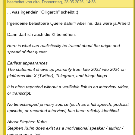
bearbeitet von dito, Donnerstag, 28.05.2026, 14:38
... was irgendein "Olligarch" scheibt ;)
Irgendeine belastbare Quelle dafür? Aber ne, das wäre ja Arbeit!
Dann darf ich auch die KI bemühen:
Here is what can realistically be traced about the origin and
spread of that quote:
Earliest appearances
The statement shows up primarily from late 2023 into 2024 on
platforms like X (Twitter), Telegram, and fringe blogs.
It is often reposted without a verifiable link to an interview, video,
or transcript.
No timestamped primary source (such as a full speech, podcast
episode, or recorded interview) has been reliably identified.
About Stephen Kuhn
Stephen Kuhn does exist as a motivational speaker / author /
entrepreneur, but: