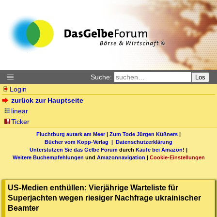
Suche:
Los
Login
zurück zur Hauptseite
linear
Ticker
Fluchtburg autark am Meer
|
Zum Tode Jürgen Küßners
|
Bücher vom Kopp-Verlag |
Datenschutzerklärung
Unterstützen Sie das Gelbe Forum
durch
Käufe bei Amazon
! |
Weitere Buchempfehlungen
und
Amazonnavigation
|
Cookie-Einstellungen
US-Medien enthüllen: Vierjährige Warteliste für
Superjachten wegen riesiger Nachfrage ukrainischer
Beamter