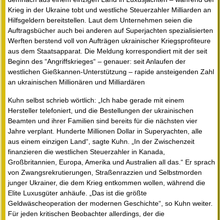
Krieg in der Ukraine tobt und westliche Steuerzahler Milliarden an
Hilfsgeldern bereitstellen. Laut dem Unternehmen seien die
Auftragsbücher auch bei anderen auf Superjachten spezialisierten
Werften berstend voll von Aufträgen ukrainischer Kriegsprofiteure
aus dem Staatsapparat. Die Meldung korrespondiert mit der seit
Beginn des “Angriffskrieges“ – genauer: seit Anlaufen der
westlichen Gießkannen-Unterstützung – rapide ansteigenden Zahl
an ukrainischen Millionären und Milliardären
Kuhn selbst schrieb wörtlich: „Ich habe gerade mit einem
Hersteller telefoniert, und die Bestellungen der ukrainischen
Beamten und ihrer Familien sind bereits für die nächsten vier
Jahre verplant. Hunderte Millionen Dollar in Superyachten, alle
aus einem einzigen Land“, sagte Kuhn. „In der Zwischenzeit
finanzieren die westlichen Steuerzahler in Kanada,
Großbritannien, Europa, Amerika und Australien all das.“ Er sprach
von Zwangsrekrutierungen, Straßenrazzien und Selbstmorden
junger Ukrainer, die dem Krieg entkommen wollen, während die
Elite Luxusgüter anhäufe. „Das ist die größte
Geldwäscheoperation der modernen Geschichte“, so Kuhn weiter.
Für jeden kritischen Beobachter allerdings, der die