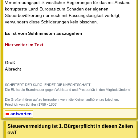
Veruntreuungspolitik westlicher Regierungen für das mit Abstand
korrupteste Land Europas zum Schaden der eigenen
Steuerbevölkerung nur noch mit Fassungslosigkeit verfolgt,
verwundern diese Schilderungen kein bisschen.
Es ist vom Schlimmsten auszugehen
Hier weiter im Text
Gruß
Albrecht
--
SCHEITERT DER €URO, ENDET DIE KNECHTSCHAFT!
Die EU ist die Brandmauer gegen Wohlstand und Prosperität in den Mitgliedsländern!
Die Großen hören auf zu herrschen, wenn die Kleinen aufhören zu kriechen.
Friedrich von Schiller (1759 - 1805)
antworten
Steuervermeidung ist 1. Bürgerpflicht in diesen Zeiten
owT