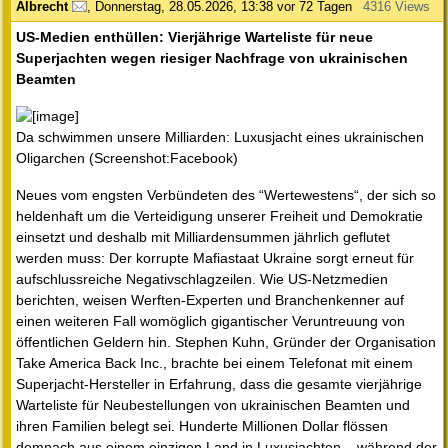
Albrecht
,
Donnerstag, 28.05.2026, 13:38
vor 72 Tagen
4316 Views
US-Medien enthüllen: Vierjährige Warteliste für neue
Superjachten wegen riesiger Nachfrage von ukrainischen
Beamten
Da schwimmen unsere Milliarden: Luxusjacht eines ukrainischen
Oligarchen (Screenshot:Facebook)
Neues vom engsten Verbündeten des “Wertewestens“, der sich so
heldenhaft um die Verteidigung unserer Freiheit und Demokratie
einsetzt und deshalb mit Milliardensummen jährlich geflutet
werden muss: Der korrupte Mafiastaat Ukraine sorgt erneut für
aufschlussreiche Negativschlagzeilen. Wie US-Netzmedien
berichten, weisen Werften-Experten und Branchenkenner auf
einen weiteren Fall womöglich gigantischer Veruntreuung von
öffentlichen Geldern hin. Stephen Kuhn, Gründer der Organisation
Take America Back Inc., brachte bei einem Telefonat mit einem
Superjacht-Hersteller in Erfahrung, dass die gesamte vierjährige
Warteliste für Neubestellungen von ukrainischen Beamten und
ihren Familien belegt sei. Hunderte Millionen Dollar flössen
demnach aus einem einzigen Land in Luxusjachten – während der