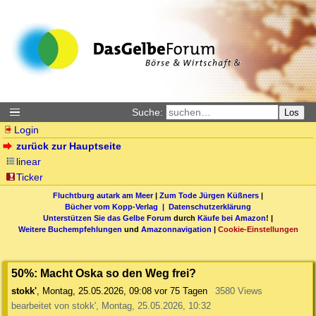
Suche:
Los
Login
zurück zur Hauptseite
linear
Ticker
Fluchtburg autark am Meer
|
Zum Tode Jürgen Küßners
|
Bücher vom Kopp-Verlag |
Datenschutzerklärung
Unterstützen Sie das Gelbe Forum
durch
Käufe bei Amazon
! |
Weitere Buchempfehlungen
und
Amazonnavigation
|
Cookie-Einstellungen
50%: Macht Oska so den Weg frei?
stokk'
,
Montag, 25.05.2026, 09:08
vor 75 Tagen
3580 Views
bearbeitet von stokk', Montag, 25.05.2026, 10:32