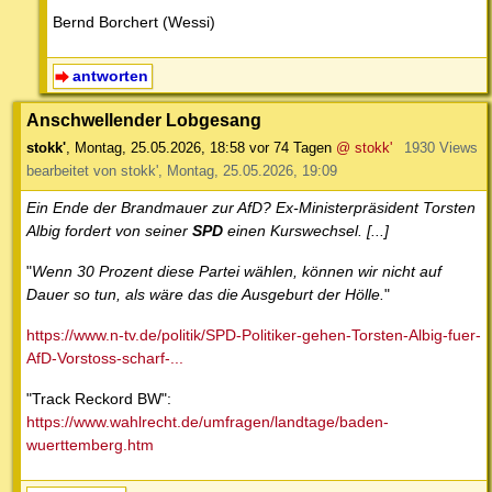
Bernd Borchert (Wessi)
antworten
Anschwellender Lobgesang
stokk'
,
Montag, 25.05.2026, 18:58
vor 74 Tagen
@ stokk'
1930 Views
bearbeitet von stokk', Montag, 25.05.2026, 19:09
Ein Ende der Brandmauer zur AfD? Ex-Ministerpräsident Torsten
Albig fordert von seiner
SPD
einen Kurswechsel. [...]
"
Wenn 30 Prozent diese Partei wählen, können wir nicht auf
Dauer so tun, als wäre das die Ausgeburt der Hölle.
"
https://www.n-tv.de/politik/SPD-Politiker-gehen-Torsten-Albig-fuer-
AfD-Vorstoss-scharf-...
"Track Reckord BW":
https://www.wahlrecht.de/umfragen/landtage/baden-
wuerttemberg.htm