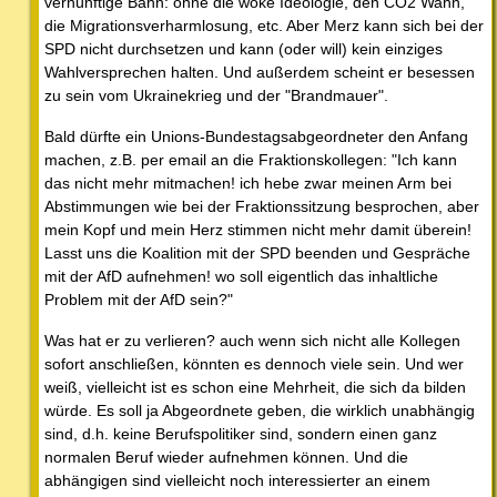
vernünftige Bahn: ohne die woke Ideologie, den CO2 Wahn,
die Migrationsverharmlosung, etc. Aber Merz kann sich bei der
SPD nicht durchsetzen und kann (oder will) kein einziges
Wahlversprechen halten. Und außerdem scheint er besessen
zu sein vom Ukrainekrieg und der "Brandmauer".
Bald dürfte ein Unions-Bundestagsabgeordneter den Anfang
machen, z.B. per email an die Fraktionskollegen: "Ich kann
das nicht mehr mitmachen! ich hebe zwar meinen Arm bei
Abstimmungen wie bei der Fraktionssitzung besprochen, aber
mein Kopf und mein Herz stimmen nicht mehr damit überein!
Lasst uns die Koalition mit der SPD beenden und Gespräche
mit der AfD aufnehmen! wo soll eigentlich das inhaltliche
Problem mit der AfD sein?"
Was hat er zu verlieren? auch wenn sich nicht alle Kollegen
sofort anschließen, könnten es dennoch viele sein. Und wer
weiß, vielleicht ist es schon eine Mehrheit, die sich da bilden
würde. Es soll ja Abgeordnete geben, die wirklich unabhängig
sind, d.h. keine Berufspolitiker sind, sondern einen ganz
normalen Beruf wieder aufnehmen können. Und die
abhängigen sind vielleicht noch interessierter an einem