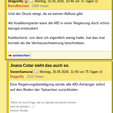
Dragonfly
,
Montag, 25.05.2026, 10:46
vor 75 Tagen
@
BerndBorchert
2358 Views
Und der Druck steigt, da es keinen Abfluss gibt.
Als Koalitionspartei ware die AfD in einer Regierung doch schon
laengst entzeubert.
Kubitscheck, von dem ich eigentlich wenig halte, hat das mal
korrekt als die Verhausschweinung beschrieben.
antworten
Joana Cotar sieht das auch so.
SevenSamurai
,
Montag, 25.05.2026, 11:45
vor 75 Tagen
@
Dragonfly
2215 Views
Eine Regierungsbeteiligung würde alle AfD-Anhänger sofort
auf den Boden der Tatsachen zurückholen.
--
"Wenn ihr euch fragt, wie es damals passieren konnte:
weil sie damals (...)."
Henryk Broder