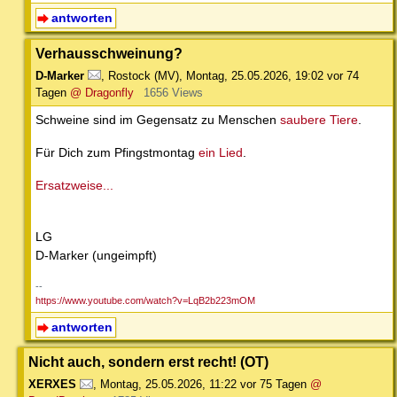
antworten
Verhausschweinung?
D-Marker
,
Rostock (MV)
,
Montag, 25.05.2026, 19:02
vor 74
Tagen
@ Dragonfly
1656 Views
Schweine sind im Gegensatz zu Menschen
saubere Tiere
.
Für Dich zum Pfingstmontag
ein Lied
.
Ersatzweise...
LG
D-Marker (ungeimpft)
--
https://www.youtube.com/watch?v=LqB2b223mOM
antworten
Nicht auch, sondern erst recht! (OT)
XERXES
,
Montag, 25.05.2026, 11:22
vor 75 Tagen
@