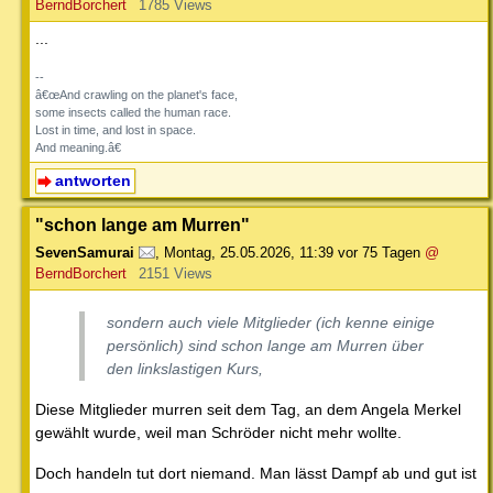
BerndBorchert
1785 Views
...
--
â€œAnd crawling on the planet's face,
some insects called the human race.
Lost in time, and lost in space.
And meaning.â€
antworten
"schon lange am Murren"
SevenSamurai
,
Montag, 25.05.2026, 11:39
vor 75 Tagen
@
BerndBorchert
2151 Views
sondern auch viele Mitglieder (ich kenne einige
persönlich) sind schon lange am Murren über
den linkslastigen Kurs,
Diese Mitglieder murren seit dem Tag, an dem Angela Merkel
gewählt wurde, weil man Schröder nicht mehr wollte.
Doch handeln tut dort niemand. Man lässt Dampf ab und gut ist