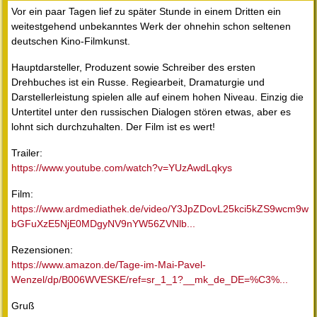
Vor ein paar Tagen lief zu später Stunde in einem Dritten ein
weitestgehend unbekanntes Werk der ohnehin schon seltenen
deutschen Kino-Filmkunst.
Hauptdarsteller, Produzent sowie Schreiber des ersten
Drehbuches ist ein Russe. Regiearbeit, Dramaturgie und
Darstellerleistung spielen alle auf einem hohen Niveau. Einzig die
Untertitel unter den russischen Dialogen stören etwas, aber es
lohnt sich durchzuhalten. Der Film ist es wert!
Trailer:
https://www.youtube.com/watch?v=YUzAwdLqkys
Film:
https://www.ardmediathek.de/video/Y3JpZDovL25kci5kZS9wcm9w
bGFuXzE5NjE0MDgyNV9nYW56ZVNlb...
Rezensionen:
https://www.amazon.de/Tage-im-Mai-Pavel-
Wenzel/dp/B006WVESKE/ref=sr_1_1?__mk_de_DE=%C3%...
Gruß