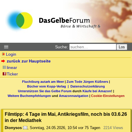
Suche:
Los
Login
zurück zur Hauptseite
linear
Ticker
Fluchtburg autark am Meer
|
Zum Tode Jürgen Küßners
|
Bücher vom Kopp-Verlag |
Datenschutzerklärung
Unterstützen Sie das Gelbe Forum
durch
Käufe bei Amazon
! |
Weitere Buchempfehlungen
und
Amazonnavigation
|
Cookie-Einstellungen
Filmtipp: 4 Tage im Mai, Antikriegsfilm, noch bis 03.6.26
in der Mediathek
Dionysos
,
Sonntag, 24.05.2026, 10:54
vor 75 Tagen
2214 Views