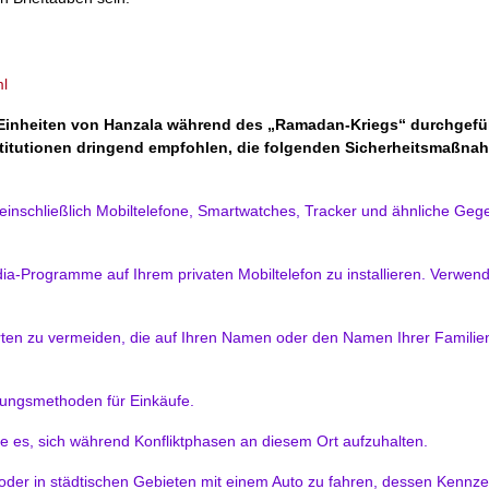
ml
-Einheiten von Hanzala während des „Ramadan-Kriegs“ durchgefü
sinstitutionen dringend empfohlen, die folgenden Sicherheitsmaßn
, einschließlich Mobiltelefone, Smartwatches, Tracker und ähnliche Geg
a-Programme auf Ihrem privaten Mobiltelefon zu installieren. Verwen
arten zu vermeiden, die auf Ihren Namen oder den Namen Ihrer Famili
lungsmethoden für Einkäufe.
Sie es, sich während Konfliktphasen an diesem Ort aufzuhalten.
oder in städtischen Gebieten mit einem Auto zu fahren, dessen Kennze