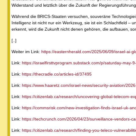
Widerstand und letztlich über die Zukunft der Regierungsführun
Während die BRICS-Staaten versuchen, souveräne Technologiei
Intelligenz ist nicht nur ein Werkzeug, sie ist ein Schlachtfeld – 
erkennt, wird die Zukunft nicht denen gehören, die aufbauen, 
[..]
Weiter im Link:
https://easternherald.com/2025/06/09/israel-ai-g
Link:
https://israelfirsttvprogram.substack.com/p/saturday-may-
Link:
https://thecradle.co/articles-id/37495
Link:
https://www.haaretz.com/israel-news/security-aviation/2026-
Link:
https://citizenlab.ca/research/uncovering-global-telecom-expl
Link:
https://commsrisk.com/new-investigation-finds-israel-uk-and
Link:
https://techcrunch.com/2026/04/23/surveillance-vendors-cau
Link:
https://citizenlab.ca/research/finding-you-teleco-vulnerabilit