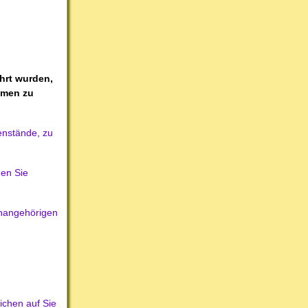
hrt wurden,
ahmen zu
enstände, zu
den Sie
enangehörigen
ichen auf Sie