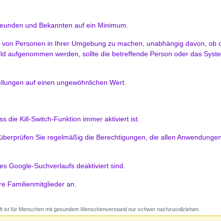
Freunden und Bekannten auf ein Minimum.
ys von Personen in Ihrer Umgebung zu machen, unabhängig davon, ob 
n Bild aufgenommen werden, sollte die betreffende Person oder das Sys
llungen auf einen ungewöhnlichen Wert.
ss die Kill-Switch-Funktion immer aktiviert ist.
nd überprüfen Sie regelmäßig die Berechtigungen, die allen Anwendunge
des Google-Suchverlaufs deaktiviert sind.
 Familienmitglieder an.
t ist für Menschen mit gesundem Menschenverstand nur schwer nachzuvollziehen.