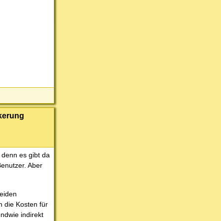
kerung
denn es gibt da
Benutzer. Aber
beiden
 die Kosten für
ndwie indirekt