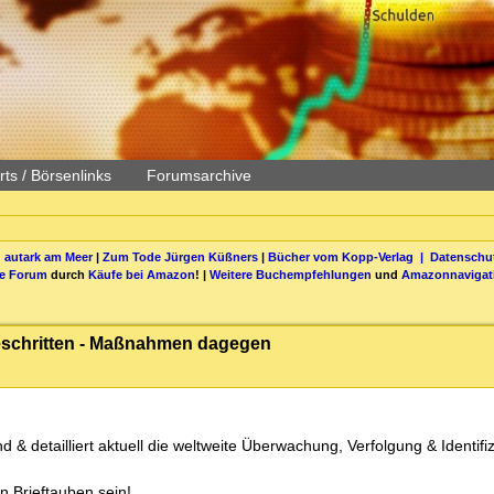
ts / Börsenlinks
Forumsarchive
 autark am Meer
|
Zum Tode Jürgen Küßners
|
Bücher vom Kopp-Verlag |
Datenschut
be Forum
durch
Käufe bei Amazon
! |
Weitere Buchempfehlungen
und
Amazonnavigat
geschritten - Maßnahmen dagegen
d & detailliert aktuell die weltweite Überwachung, Verfolgung & Identifi
on Brieftauben sein!