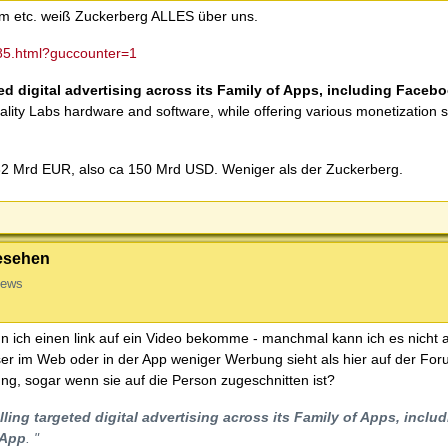
am etc. weiß Zuckerberg ALLES über uns.
85.html?guccounter=1
ted digital advertising across its Family of Apps, including Faceb
ity Labs hardware and software, while offering various monetization st
132 Mrd EUR, also ca 150 Mrd USD. Weniger als der Zuckerberg.
gesehen
iews
n ich einen link auf ein Video bekomme - manchmal kann ich es nicht a
er im Web oder in der App weniger Werbung sieht als hier auf der For
ng, sogar wenn sie auf die Person zugeschnitten ist?
lling targeted digital advertising across its Family of Apps, inclu
sApp
. "