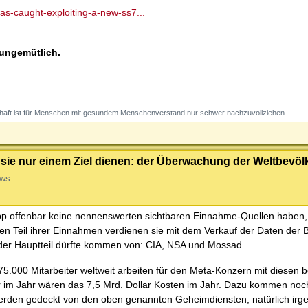
as-caught-exploiting-a-new-ss7...
 ungemütlich.
haft ist für Menschen mit gesundem Menschenverstand nur schwer nachzuvollziehen.
ie nur einem Ziel dienen: der Überwachung der Weltbevöl
ews
p offenbar keine nennenswerten sichtbaren Einnahme-Quellen haben, 
en Teil ihrer Einnahmen verdienen sie mit dem Verkauf der Daten der 
 der Hauptteil dürfte kommen von: CIA, NSA und Mossad.
.000 Mitarbeiter weltweit arbeiten für den Meta-Konzern mit diesen 
er im Jahr wären das 7,5 Mrd. Dollar Kosten im Jahr. Dazu kommen noch
erden gedeckt von den oben genannten Geheimdiensten, natürlich irge