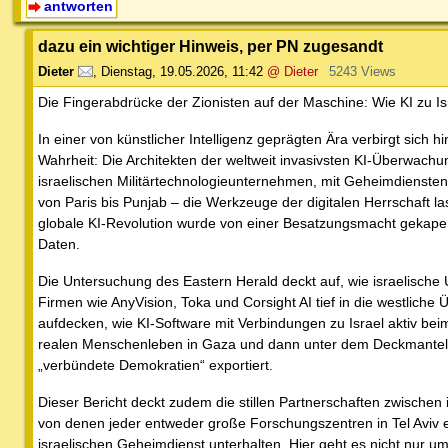
antworten
dazu ein wichtiger Hinweis, per PN zugesandt
Dieter
,
Dienstag, 19.05.2026, 11:42
@ Dieter
5243 Views
Die Fingerabdrücke der Zionisten auf der Maschine: Wie KI zu 
In einer von künstlicher Intelligenz geprägten Ära verbirgt sich 
Wahrheit: Die Architekten der weltweit invasivsten KI-Überwachu
israelischen Militärtechnologieunternehmen, mit Geheimdiensten 
von Paris bis Punjab – die Werkzeuge der digitalen Herrschaft las
globale KI-Revolution wurde von einer Besatzungsmacht gekapert
Daten.
Die Untersuchung des Eastern Herald deckt auf, wie israelisch
Firmen wie AnyVision, Toka und Corsight AI tief in die westliche
aufdecken, wie KI-Software mit Verbindungen zu Israel aktiv beim
realen Menschenleben in Gaza und dann unter dem Deckmantel d
„verbündete Demokratien“ exportiert.
Dieser Bericht deckt zudem die stillen Partnerschaften zwische
von denen jeder entweder große Forschungszentren in Tel Aviv 
israelischen Geheimdienst unterhalten. Hier geht es nicht nur 