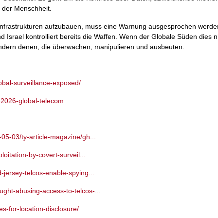
g der Menschheit.
nfrastrukturen aufzubauen, muss eine Warnung ausgesprochen werden
und Israel kontrolliert bereits die Waffen. Wenn der Globale Süden dies ni
sondern denen, die überwachen, manipulieren und ausbeuten.
lobal-surveillance-exposed/
9-2026-global-telecom
05-03/ty-article-magazine/gh...
oitation-by-covert-surveil...
-jersey-telcos-enable-spying...
ght-abusing-access-to-telcos-...
ies-for-location-disclosure/