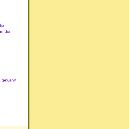
die
tem den
n gewährt