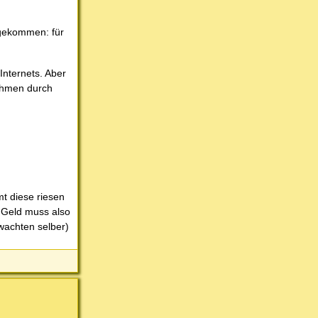
 gekommen: für
nternets. Aber
nahmen durch
mt diese riesen
 Geld muss also
wachten selber)