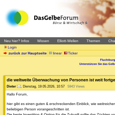
Neu hier? Infos
Wissen
Elliott-Wellen
Themen
Char
Login
zurück zur Hauptseite
linear
Ticker
Fluchtburg
Unterstützen Sie das Gel
die weltweite Überwachung von Personen ist weit fort
Dieter
,
Dienstag, 19.05.2026, 10:57
5943 Views
Hallo Forum,
hier gibt es einen guten & erschreckenden Einblick, wie weitreichen
beliebigen Person vorangeschritten ist.
Die beste Investition & Option für die Zukunft sollte das Züchten v