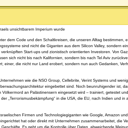
Israels unsichtbarem Imperium wurde
hinter dem Code und den Schaltkreisen, die unseren Alltag bestimmen, ei
ngssysteme sind nicht die Giganten aus dem Silicon Valley, sondern ei
verknüpften Start-ups und zionistisch orientierten Investoren. Von Gaz
sen sich nicht bis nach Kalifornien, sondern bis nach Tel Aviv zurückve
; einer, die nicht nur Land erobert, sondern nun auch Gedanken, Ver
e Unternehmen wie die NSO Group, Cellebrite, Verint Systems und weni
 Überwachungsarchitektur eingebettet sind. Noch beunruhigender ist, da
 Völkermord an Palästinensern eingesetzt wird – trainiert, getestet und
er „Terrorismusbekämpfung“ in die USA, die EU, nach Indien und in 
n israelischen Firmen und Technologiegiganten wie Google, Amazon und 
eingerichtet hat oder direkt mit Unternehmen zusammenarbeitet, die 
um Geschäfte. Es geht um die Kontrolle über Daten, abweichende Meinu