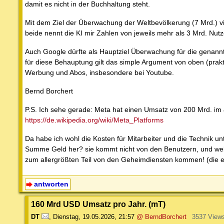
damit es nicht in der Buchhaltung steht.
Mit dem Ziel der Überwachung der Weltbevölkerung (7 Mrd.) v
beide nennt die KI mir Zahlen von jeweils mehr als 3 Mrd. Nutz
Auch Google dürfte als Hauptziel Überwachung für die genann
für diese Behauptung gilt das simple Argument von oben (prak
Werbung und Abos, insbesondere bei Youtube.
Bernd Borchert
P.S. Ich sehe gerade: Meta hat einen Umsatz von 200 Mrd. im
https://de.wikipedia.org/wiki/Meta_Platforms
Da habe ich wohl die Kosten für Mitarbeiter und die Technik u
Summe Geld her? sie kommt nicht von den Benutzern, und wel
zum allergrößten Teil von den Geheimdiensten kommen! (die e
antworten
160 Mrd USD Umsatz pro Jahr. (mT)
DT
,
Dienstag, 19.05.2026, 21:57
@ BerndBorchert
3537 View