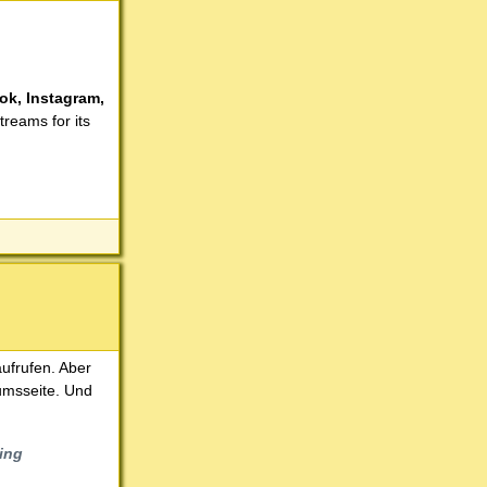
ook, Instagram,
reams for its
ufrufen. Aber
umsseite. Und
ding