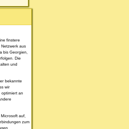
ne finstere
n Netzwerk aus
a bis Georgien,
rfolgen. Die
halten und
ger bekannte
ss wir
 optimiert an
andere
Microsoft auf,
Verbindungen zum
ngen,