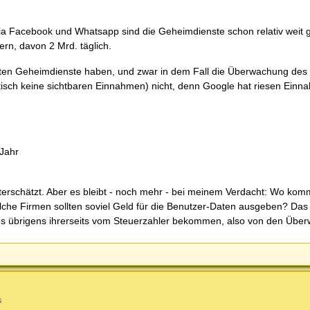
ia Facebook und Whatsapp sind die Geheimdienste schon relativ weit
ern, davon 2 Mrd. täglich.
ten Geheimdienste haben, und zwar in dem Fall die Überwachung des I
tisch keine sichtbaren Einnahmen) nicht, denn Google hat riesen Ein
 Jahr
nterschätzt. Aber es bleibt - noch mehr - bei meinem Verdacht: Wo kom
che Firmen sollten soviel Geld für die Benutzer-Daten ausgeben? Das
s übrigens ihrerseits vom Steuerzahler bekommen, also von den Über
s