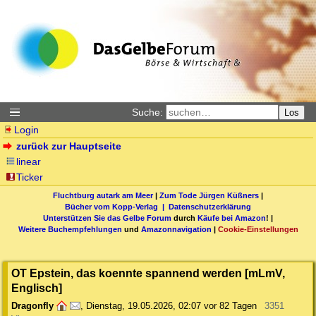
Suche:
Los
Login
zurück zur Hauptseite
linear
Ticker
Fluchtburg autark am Meer
|
Zum Tode Jürgen Küßners
|
Bücher vom Kopp-Verlag |
Datenschutzerklärung
Unterstützen Sie das Gelbe Forum
durch
Käufe bei Amazon
! |
Weitere Buchempfehlungen
und
Amazonnavigation
|
Cookie-Einstellungen
OT Epstein, das koennte spannend werden [mLmV,
Englisch]
Dragonfly
,
Dienstag, 19.05.2026, 02:07
vor 82 Tagen
3351