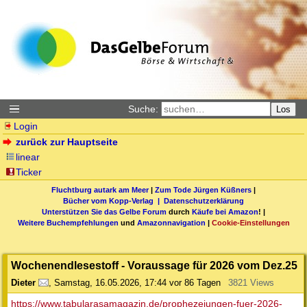
Suche:
Los
Login
zurück zur Hauptseite
linear
Ticker
Fluchtburg autark am Meer
|
Zum Tode Jürgen Küßners
|
Bücher vom Kopp-Verlag |
Datenschutzerklärung
Unterstützen Sie das Gelbe Forum
durch
Käufe bei Amazon
! |
Weitere Buchempfehlungen
und
Amazonnavigation
|
Cookie-Einstellungen
Wochenendlesestoff - Voraussage für 2026 vom Dez.25
Dieter
,
Samstag, 16.05.2026, 17:44
vor 86 Tagen
3821 Views
https://www.tabularasamagazin.de/prophezeiungen-fuer-2026-