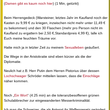
(
Damen gibt es kaum noch hier
) (1 Min, getürkt)
Beim Herrengedeck (Warsteiner, letztes Jahr im Kaufland noch der
Kasten zu 9,99 € zu kriegen, inzwischen nicht mehr unter 11,49 €
zu bekommen) und den 30 Flaschen (mehr pro Person nicht im
Kaufland zu ergattern bei 2,50 €,Standardpreis 4,99 €), lalle ich
Euch meine feuchten Träume vor.
Hatte mich ja in letzter Zeit zu meinem
Sexualleben
geäußert.
Die Wege in der Aristokratie sind eben kürzer als die der
Diplomatie.
Neulich hat z.B. Herr Putin dem Herren Pistorius über dessen
Lochschwager
Schröder mitteilen lassen, dass die
Einschläge
näher kommen.
Noch „
Ein Wort
“ (4:25 min) an die toleranzbesoffenen grünen
Schulabbrecher zur eingewanderten Messerkriminalität.
Ich mag die Schweizer, die als Antwort ihr Waffengesetz geändert