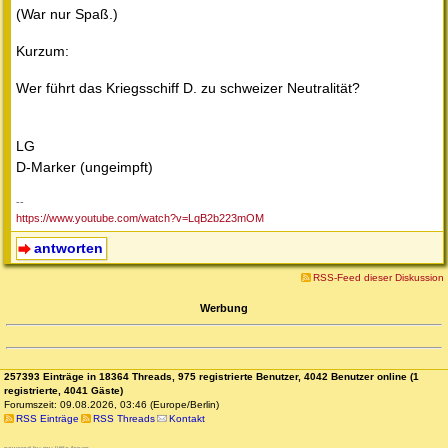
(War nur Spaß.)
Kurzum:
Wer führt das Kriegsschiff D. zu schweizer Neutralität?
LG
D-Marker (ungeimpft)
--
https://www.youtube.com/watch?v=LqB2b223mOM
antworten
RSS-Feed dieser Diskussion
Werbung
257393 Einträge in 18364 Threads, 975 registrierte Benutzer, 4042 Benutzer online (1
registrierte, 4041 Gäste)
Forumszeit: 09.08.2026, 03:46 (Europe/Berlin)
RSS Einträge
RSS Threads
Kontakt