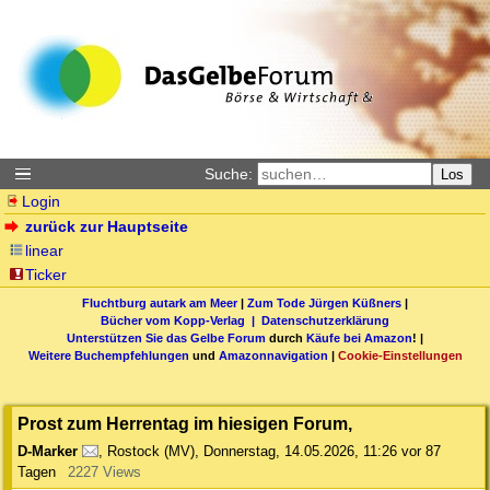
Suche:
Los
Login
zurück zur Hauptseite
linear
Ticker
Fluchtburg autark am Meer
|
Zum Tode Jürgen Küßners
|
Bücher vom Kopp-Verlag |
Datenschutzerklärung
Unterstützen Sie das Gelbe Forum
durch
Käufe bei Amazon
! |
Weitere Buchempfehlungen
und
Amazonnavigation
|
Cookie-Einstellungen
Prost zum Herrentag im hiesigen Forum,
D-Marker
,
Rostock (MV)
,
Donnerstag, 14.05.2026, 11:26
vor 87
Tagen
2227 Views