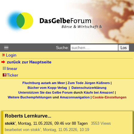
Suche:
Los
Login
zurück zur Hauptseite
linear
Ticker
Fluchtburg autark am Meer
|
Zum Tode Jürgen Küßners
|
Bücher vom Kopp-Verlag |
Datenschutzerklärung
Unterstützen Sie das Gelbe Forum
durch
Käufe bei Amazon
! |
Weitere Buchempfehlungen
und
Amazonnavigation
|
Cookie-Einstellungen
Roberts Lernkurve...
stokk'
,
Montag, 11.05.2026, 09:46
vor 88 Tagen
3553 Views
bearbeitet von stokk', Montag, 11.05.2026, 10:19