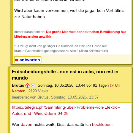
Wird aber kaum vorkommen, weil die ja gar kein Verhältnis
zur Natur haben.
--
Immer daran denken:
Die große Mehrheit der deutschen Bevölkerung hat
Mörderparteien gewählt!
"Es zeugt nicht von geistiger Gesundheit, an eine von Grund auf
kranke Gesellschaft gut angepasst zu sein." (Jiddu Krishnamurti)
antworten
Entscheidungshilfe - non est in actis, non est in
mundo
Brutus
,
Sonntag, 10.05.2026, 13:44
vor 91 Tagen
@ Ulli
Kersten
2129 Views
bearbeitet von Brutus, Sonntag, 10.05.2026, 13:57
https://telegra.ph/Sammlung-über-Probleme-von-Elektro--
Autos-und--Windrädern-04-28
Wer
davon
nichts weiß, lässt das natürlich
hochleben
.