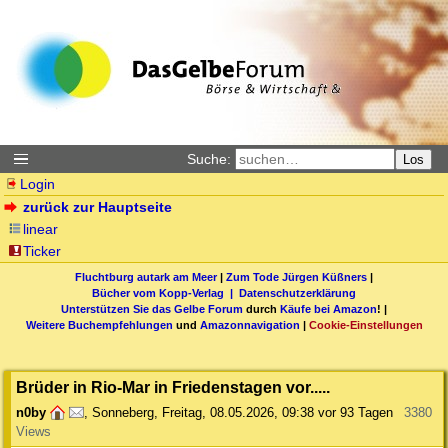
Suche:
Los
Login
zurück zur Hauptseite
linear
Ticker
Fluchtburg autark am Meer
|
Zum Tode Jürgen Küßners
|
Bücher vom Kopp-Verlag |
Datenschutzerklärung
Unterstützen Sie das Gelbe Forum
durch
Käufe bei Amazon
! |
Weitere Buchempfehlungen
und
Amazonnavigation
|
Cookie-Einstellungen
Brüder in Rio-Mar in Friedenstagen vor.....
n0by
,
Sonneberg
,
Freitag, 08.05.2026, 09:38
vor 93 Tagen
3380
Views