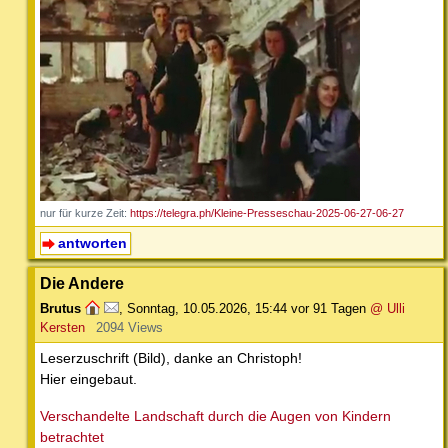
nur für kurze Zeit:
https://telegra.ph/Kleine-Presseschau-2025-06-27-06-27
antworten
Die Andere
Brutus
,
Sonntag, 10.05.2026, 15:44
vor 91 Tagen
@ Ulli
Kersten
2094 Views
Leserzuschrift (Bild), danke an Christoph!
Hier eingebaut.
Verschandelte Landschaft durch die Augen von Kindern
betrachtet