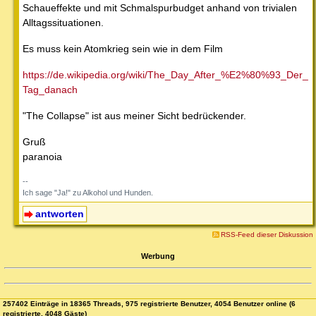
Schaueffekte und mit Schmalspurbudget anhand von trivialen
Alltagssituationen.
Es muss kein Atomkrieg sein wie in dem Film
https://de.wikipedia.org/wiki/The_Day_After_%E2%80%93_Der_
Tag_danach
"The Collapse" ist aus meiner Sicht bedrückender.
Gruß
paranoia
--
Ich sage "Ja!" zu Alkohol und Hunden.
antworten
RSS-Feed dieser Diskussion
Werbung
257402 Einträge in 18365 Threads, 975 registrierte Benutzer, 4054 Benutzer online (6
registrierte, 4048 Gäste)