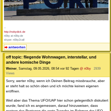
--
http://nobydick.de
n0by at n0by.de
skype: n0by2call
antworten
off topic: fliegende Wohnwagen, interstellar, und
andere komische Dinge
Weiner
,
Samstag, 09.05.2026, 08:54
vor 92 Tagen
@ n0by
2939
Views
Sorry, werter n0by, wenn ich Deinen Beitrag missbrauche, aber
er steht halt so schön oben und ich möchte keinen eigenen
eröffnen.
Weil aber das Thema UFO/UAP hier schon gelegentlich diskutiert
wurde, fand ich es angemessen, darauf hinzuweisen, dass
gestern das Pentagon die erste Tranche im Rahmen der UFO-