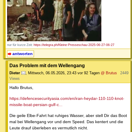
nur für kurze Zeit:
https://telegra.ph/Kleine-Presseschau-2025-06-27-06-27
antworten
Das Problem mit dem Wellengang
Dieter
,
Mittwoch, 06.05.2026, 23:43
vor 92 Tagen
@ Brutus
2449
Views
Hallo Brutus,
https://defencesecurityasia.com/en/iran-heydar-110-110-knot-
missile-boat-persian-gulf-c...
Die geile Elbe-Fahrt hat ruhiges Wasser, aber stell Dir das Boot
mal bei Wellengang vor und dem Speed. Das kentert und die
Leute drauf überleben es vermutlich nicht.