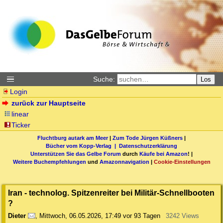
Suche:
Los
Login
zurück zur Hauptseite
linear
Ticker
Fluchtburg autark am Meer
|
Zum Tode Jürgen Küßners
|
Bücher vom Kopp-Verlag |
Datenschutzerklärung
Unterstützen Sie das Gelbe Forum
durch
Käufe bei Amazon
! |
Weitere Buchempfehlungen
und
Amazonnavigation
|
Cookie-Einstellungen
Iran - technolog. Spitzenreiter bei Militär-Schnellbooten
?
Dieter
,
Mittwoch, 06.05.2026, 17:49
vor 93 Tagen
3242 Views