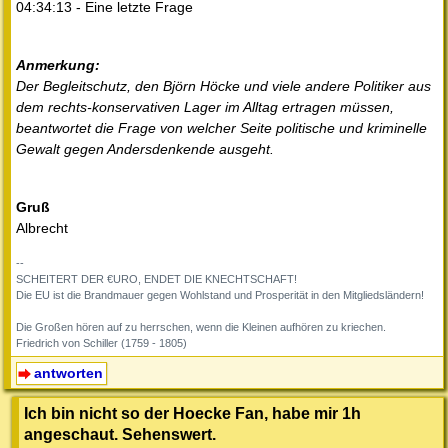
04:34:13 - Eine letzte Frage
Anmerkung:
Der Begleitschutz, den Björn Höcke und viele andere Politiker aus
dem rechts-konservativen Lager im Alltag ertragen müssen,
beantwortet die Frage von welcher Seite politische und kriminelle
Gewalt gegen Andersdenkende ausgeht.
Gruß
Albrecht
--
SCHEITERT DER €URO, ENDET DIE KNECHTSCHAFT!
Die EU ist die Brandmauer gegen Wohlstand und Prosperität in den Mitgliedsländern!
Die Großen hören auf zu herrschen, wenn die Kleinen aufhören zu kriechen.
Friedrich von Schiller (1759 - 1805)
antworten
Ich bin nicht so der Hoecke Fan, habe mir 1h
angeschaut. Sehenswert.