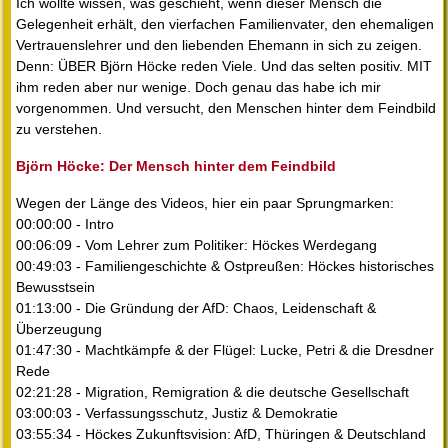
Ich wollte wissen, was geschieht, wenn dieser Mensch die
Gelegenheit erhält, den vierfachen Familienvater, den ehemaligen
Vertrauenslehrer und den liebenden Ehemann in sich zu zeigen.
Denn: ÜBER Björn Höcke reden Viele. Und das selten positiv. MIT
ihm reden aber nur wenige. Doch genau das habe ich mir
vorgenommen. Und versucht, den Menschen hinter dem Feindbild
zu verstehen.
Björn Höcke: Der Mensch hinter dem Feindbild
Wegen der Länge des Videos, hier ein paar Sprungmarken:
00:00:00 - Intro
00:06:09 - Vom Lehrer zum Politiker: Höckes Werdegang
00:49:03 - Familiengeschichte & Ostpreußen: Höckes historisches
Bewusstsein
01:13:00 - Die Gründung der AfD: Chaos, Leidenschaft &
Überzeugung
01:47:30 - Machtkämpfe & der Flügel: Lucke, Petri & die Dresdner
Rede
02:21:28 - Migration, Remigration & die deutsche Gesellschaft
03:00:03 - Verfassungsschutz, Justiz & Demokratie
03:55:34 - Höckes Zukunftsvision: AfD, Thüringen & Deutschland