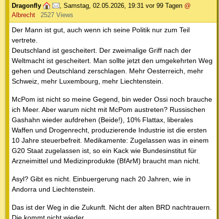
Dragonfly
,
Samstag, 02.05.2026, 19:31
vor 99 Tagen
@
Albrecht
2527 Views
Der Mann ist gut, auch wenn ich seine Politik nur zum Teil
vertrete.
Deutschland ist gescheitert. Der zweimalige Griff nach der
Weltmacht ist gescheitert. Man sollte jetzt den umgekehrten Weg
gehen und Deutschland zerschlagen. Mehr Oesterreich, mehr
Schweiz, mehr Luxembourg, mehr Liechtenstein.
McPom ist nicht so meine Gegend, bin weder Ossi noch brauche
ich Meer. Aber warum nicht mit McPom austreten? Russischen
Gashahn wieder aufdrehen (Beide!), 10% Flattax, liberales
Waffen und Drogenrecht, produzierende Industrie ist die ersten
10 Jahre steuerbefreit. Medikamente: Zugelassen was in einem
G20 Staat zugelassen ist, so ein Kack wie Bundesinstitut für
Arzneimittel und Medizinprodukte (BfArM) braucht man nicht.
Asyl? Gibt es nicht. Einbuergerung nach 20 Jahren, wie in
Andorra und Liechtenstein.
Das ist der Weg in die Zukunft. Nicht der alten BRD nachtrauern.
Die kommt nicht wieder.