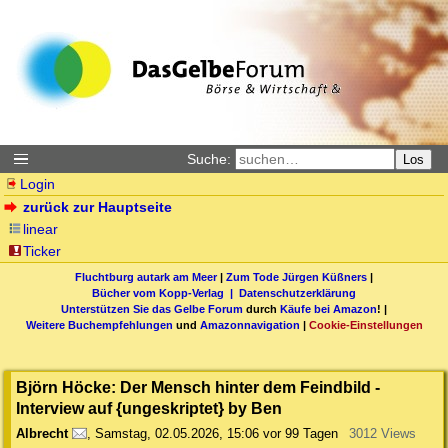
Suche:
Los
Login
zurück zur Hauptseite
linear
Ticker
Fluchtburg autark am Meer
|
Zum Tode Jürgen Küßners
|
Bücher vom Kopp-Verlag |
Datenschutzerklärung
Unterstützen Sie das Gelbe Forum
durch
Käufe bei Amazon
! |
Weitere Buchempfehlungen
und
Amazonnavigation
|
Cookie-Einstellungen
Björn Höcke: Der Mensch hinter dem Feindbild -
Interview auf {ungeskriptet} by Ben
Albrecht
,
Samstag, 02.05.2026, 15:06
vor 99 Tagen
3012 Views