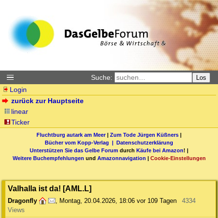
Suche:
Los
Login
zurück zur Hauptseite
linear
Ticker
Fluchtburg autark am Meer
|
Zum Tode Jürgen Küßners
|
Bücher vom Kopp-Verlag |
Datenschutzerklärung
Unterstützen Sie das Gelbe Forum
durch
Käufe bei Amazon
! |
Weitere Buchempfehlungen
und
Amazonnavigation
|
Cookie-Einstellungen
Valhalla ist da! [AML.L]
Dragonfly
,
Montag, 20.04.2026, 18:06
vor 109 Tagen
4334
Views