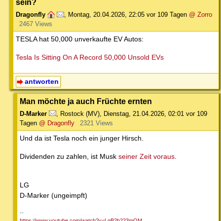
sein?
Dragonfly
,
Montag, 20.04.2026, 22:05
vor 109 Tagen
@ Zorro
2467 Views
TESLA hat 50,000 unverkaufte EV Autos:
Tesla Is Sitting On A Record 50,000 Unsold EVs
antworten
Man möchte ja auch Früchte ernten
D-Marker
,
Rostock (MV)
,
Dienstag, 21.04.2026, 02:01
vor 109
Tagen
@ Dragonfly
2321 Views
Und da ist Tesla noch ein junger Hirsch.
Dividenden zu zahlen, ist Musk
seiner Zeit voraus
.
LG
D-Marker (ungeimpft)
--
https://www.youtube.com/watch?v=LqB2b223mOM