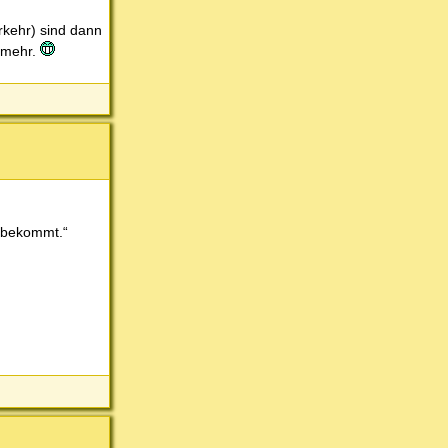
rkehr) sind dann
o mehr.
e bekommt.“