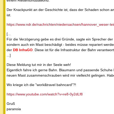
einem Riesentohubawohu.
Der Knackpunkt an der Geschichte ist, dass der Schaden schon am 
ist.
https://www.ndr.de/nachrichten/niedersachsen/hannover_weser-lein
[...
Für die Verzögerung gebe es drei Gründe, sagte ein Sprecher der
sondern auch ein Mast beschädigt - beides müsse repariert wer
der
DB InfraGO
. Diese ist für die Infrastruktur der Bahn verantwo
...]
Diese Meldung tut mir in der Seele weh!
Eigentlich fahre ich gerne Bahn. Blaumann und passende Schuhe hab
neuen Mast zusammenschrauben wird mir vielleicht gelingen. Habe
Wo kriege ich die "work&travel bahncard"?!
https://www.youtube.com/watch?v=re8-0y2dLf8
Gruß
paranoia