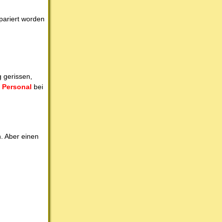
pariert worden
 gerissen,
 Personal
bei
n. Aber einen