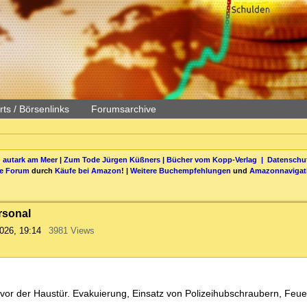
ts / Börsenlinks
Forumsarchive
 autark am Meer
|
Zum Tode Jürgen Küßners
|
Bücher vom Kopp-Verlag |
Datenschut
be Forum
durch
Käufe bei Amazon
! |
Weitere Buchempfehlungen
und
Amazonnavigat
ersonal
026, 19:14
3981 Views
 vor der Haustür. Evakuierung, Einsatz von Polizeihubschraubern, Feu