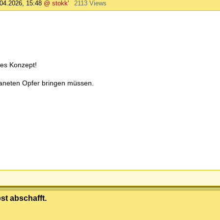
04.2026, 15:48
@ stokk'
2113 Views
ges Konzept!
Planeten Opfer bringen müssen.
st abschafft.