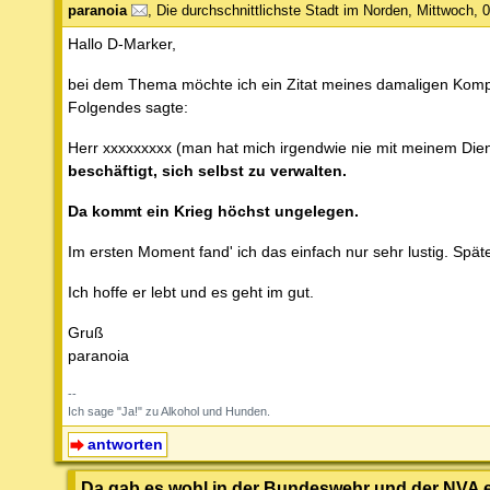
paranoia
,
Die durchschnittlichste Stadt im Norden
,
Mittwoch, 0
Hallo D-Marker,
bei dem Thema möchte ich ein Zitat meines damaligen Komp
Folgendes sagte:
Herr xxxxxxxxx (man hat mich irgendwie nie mit meinem Dien
beschäftigt, sich selbst zu verwalten.
Da kommt ein Krieg höchst ungelegen.
Im ersten Moment fand' ich das einfach nur sehr lustig. Späte
Ich hoffe er lebt und es geht im gut.
Gruß
paranoia
--
Ich sage "Ja!" zu Alkohol und Hunden.
antworten
Da gab es wohl in der Bundeswehr und der NVA 