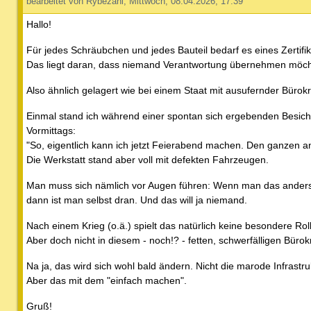
bearbeitet von Rybezahl, Mittwoch, 08.04.2026, 17:39
Hallo!
Für jedes Schräubchen und jedes Bauteil bedarf es eines Zertifik
Das liegt daran, dass niemand Verantwortung übernehmen möcht
Also ähnlich gelagert wie bei einem Staat mit ausufernder Bürokr
Einmal stand ich während einer spontan sich ergebenden Besich
Vormittags:
"So, eigentlich kann ich jetzt Feierabend machen. Den ganzen an
Die Werkstatt stand aber voll mit defekten Fahrzeugen.
Man muss sich nämlich vor Augen führen: Wenn man das anders ha
dann ist man selbst dran. Und das will ja niemand.
Nach einem Krieg (o.ä.) spielt das natürlich keine besondere Rol
Aber doch nicht in diesem - noch!? - fetten, schwerfälligen Bürok
Na ja, das wird sich wohl bald ändern. Nicht die marode Infrastrukt
Aber das mit dem "einfach machen".
Gruß!