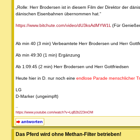
„Rolle: Herr Brodersen ist in diesem Film der Direktor der dän
dänischen Eisenbahnen übernommen hat.“
https://www.bitchute.com/video/dU3ksAdMYW1L
(Für Genießer
Ab min 40 (3 min) Verbeamtete Herr Brodersen und Herr Gottf
Ab min 49:30 (1 min) Ergänzung
Ab 1:09:45 (2 min) Herr Brodersen und Herr Gottfriedsen
Heute hier in D. nur noch eine
endlose Parade menschlicher 
LG
D-Marker (ungeimpft)
--
https://www.youtube.com/watch?v=LqB2b223mOM
antworten
Das Pferd wird ohne Methan-Filter betrieben!