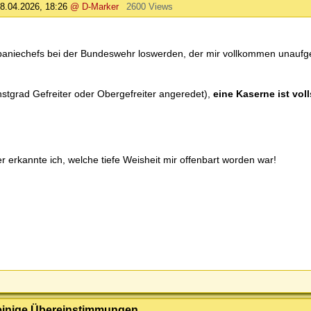
8.04.2026, 18:26
@ D-Marker
2600 Views
aniechefs bei der Bundeswehr loswerden, der mir vollkommen unaufge
stgrad Gefreiter oder Obergefreiter angeredet),
eine Kaserne ist vol
r erkannte ich, welche tiefe Weisheit mir offenbart worden war!
einige Übereinstimmungen