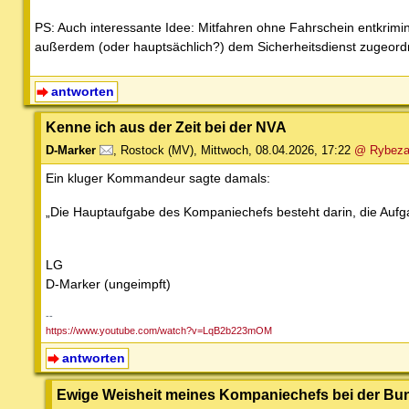
PS: Auch interessante Idee: Mitfahren ohne Fahrschein entkrimin
außerdem (oder hauptsächlich?) dem Sicherheitsdienst zugeordn
antworten
Kenne ich aus der Zeit bei der NVA
D-Marker
,
Rostock (MV)
,
Mittwoch, 08.04.2026, 17:22
@ Rybeza
Ein kluger Kommandeur sagte damals:
„Die Hauptaufgabe des Kompaniechefs besteht darin, die Aufga
LG
D-Marker (ungeimpft)
--
https://www.youtube.com/watch?v=LqB2b223mOM
antworten
Ewige Weisheit meines Kompaniechefs bei der B