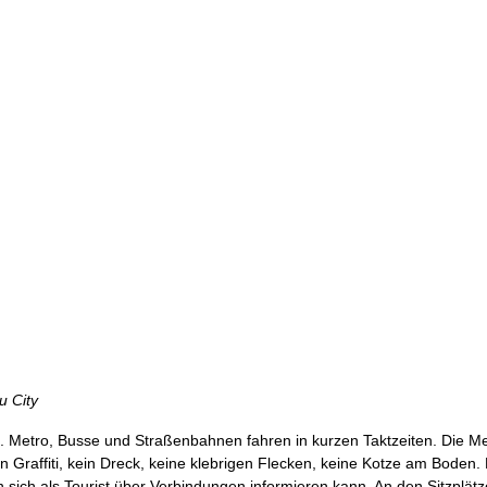
u City
t. Metro, Busse und Straßenbahnen fahren in kurzen Taktzeiten. Die Met
ein Graffiti, kein Dreck, keine klebrigen Flecken, keine Kotze am Boden
sich als Tourist über Verbindungen informieren kann. An den Sitzplät