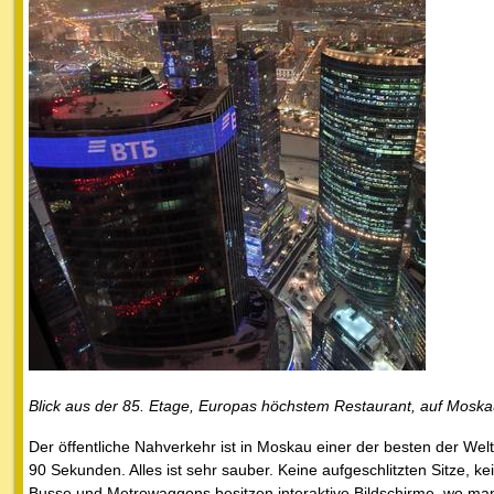
Blick aus der 85. Etage, Europas höchstem Restaurant, auf Moska
Der öffentliche Nahverkehr ist in Moskau einer der besten der Wel
90 Sekunden. Alles ist sehr sauber. Keine aufgeschlitzten Sitze, k
Busse und Metrowaggons besitzen interaktive Bildschirme, wo man 