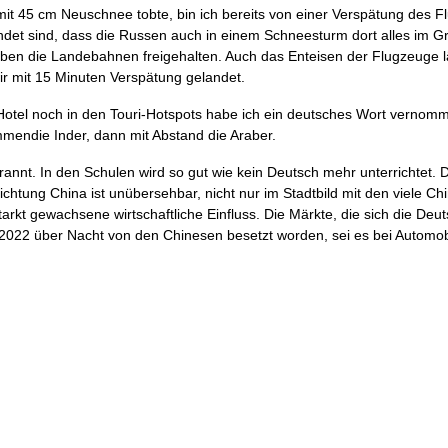
t 45 cm Neuschnee tobte, bin ich bereits von einer Verspätung des F
ndet sind, dass die Russen auch in einem Schneesturm dort alles im Gr
en die Landebahnen freigehalten. Auch das Enteisen der Flugzeuge lä
wir mit 15 Minuten Verspätung gelandet.
 Hotel noch in den Touri-Hotspots habe ich ein deutsches Wort vernomm
mmendie Inder, dann mit Abstand die Araber.
nt. In den Schulen wird so gut wie kein Deutsch mehr unterrichtet. D
Richtung China ist unübersehbar, nicht nur im Stadtbild mit den viele C
starkt gewachsene wirtschaftliche Einfluss. Die Märkte, die sich die De
2022 über Nacht von den Chinesen besetzt worden, sei es bei Automo