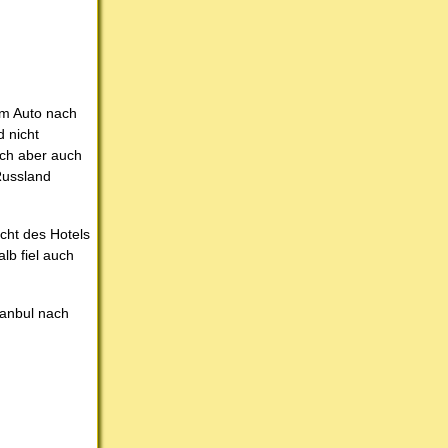
em Auto nach
 nicht
ich aber auch
Russland
cht des Hotels
lb fiel auch
tanbul nach