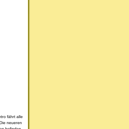
ro fährt alle
. Die neueren
zen befinden