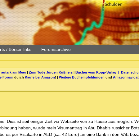
ts / Börsenlinks
Forumsarchive
 autark am Meer
|
Zum Tode Jürgen Küßners
|
Bücher vom Kopp-Verlag |
Datenschut
be Forum
durch
Käufe bei Amazon
! |
Weitere Buchempfehlungen
und
Amazonnavigat
. Dies ist seit einiger Zeit via Webseite von zu Hause aus möglich. We
erbindung haben, wurde mein Visumantrag in Abu Dhabis russicher Bots
e es per Visakarte in AED (ca. 42 Euro) an eine Bank in den VAE beza