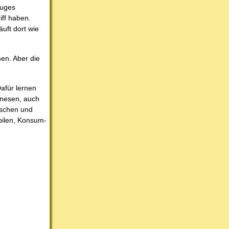
luges
iff haben.
uft dort wie
en. Aber die
afür lernen
hinesen, auch
utschen und
bilen, Konsum-