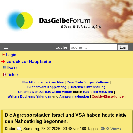
Suche:
Los
Login
zurück zur Hauptseite
linear
Ticker
Fluchtburg autark am Meer
|
Zum Tode Jürgen Küßners
|
Bücher vom Kopp-Verlag |
Datenschutzerklärung
Unterstützen Sie das Gelbe Forum
durch
Käufe bei Amazon
! |
Weitere Buchempfehlungen
und
Amazonnavigation
|
Cookie-Einstellungen
Die Agressorstaaten Israel und VSA haben heute aktiv
den Nahostkrieg begonnen.
Dieter
,
Samstag, 28.02.2026, 09:48
vor 160 Tagen
8573 Views