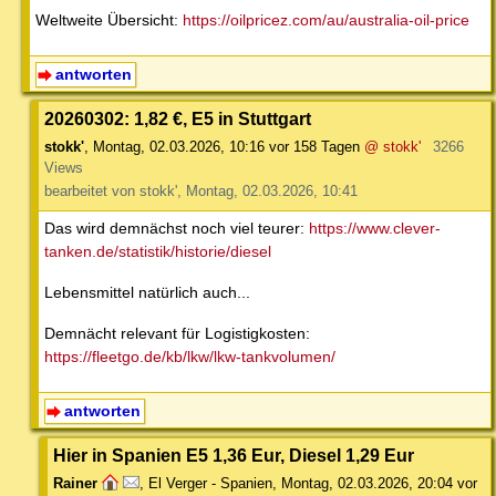
Weltweite Übersicht:
https://oilpricez.com/au/australia-oil-price
antworten
20260302: 1,82 €, E5 in Stuttgart
stokk'
,
Montag, 02.03.2026, 10:16
vor 158 Tagen
@ stokk'
3266
Views
bearbeitet von stokk', Montag, 02.03.2026, 10:41
Das wird demnächst noch viel teurer:
https://www.clever-
tanken.de/statistik/historie/diesel
Lebensmittel natürlich auch...
Demnächt relevant für Logistigkosten:
https://fleetgo.de/kb/lkw/lkw-tankvolumen/
antworten
Hier in Spanien E5 1,36 Eur, Diesel 1,29 Eur
Rainer
,
El Verger - Spanien
,
Montag, 02.03.2026, 20:04
vor