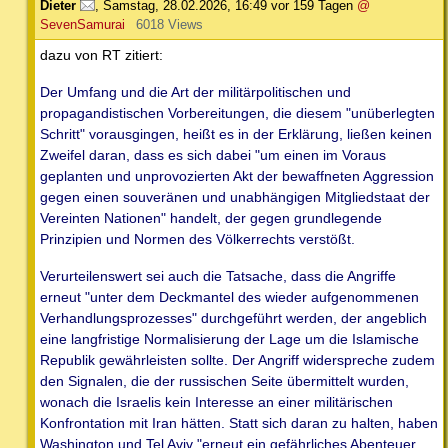
Dieter
,
Samstag, 28.02.2026, 16:49
vor 159 Tagen
@
SevenSamurai
6018 Views
dazu von RT zitiert:
Der Umfang und die Art der militärpolitischen und
propagandistischen Vorbereitungen, die diesem "unüberlegten
Schritt" vorausgingen, heißt es in der Erklärung, ließen keinen
Zweifel daran, dass es sich dabei "um einen im Voraus
geplanten und unprovozierten Akt der bewaffneten Aggression
gegen einen souveränen und unabhängigen Mitgliedstaat der
Vereinten Nationen" handelt, der gegen grundlegende
Prinzipien und Normen des Völkerrechts verstößt.
Verurteilenswert sei auch die Tatsache, dass die Angriffe
erneut "unter dem Deckmantel des wieder aufgenommenen
Verhandlungsprozesses" durchgeführt werden, der angeblich
eine langfristige Normalisierung der Lage um die Islamische
Republik gewährleisten sollte. Der Angriff widerspreche zudem
den Signalen, die der russischen Seite übermittelt wurden,
wonach die Israelis kein Interesse an einer militärischen
Konfrontation mit Iran hätten. Statt sich daran zu halten, haben
Washington und Tel Aviv "erneut ein gefährliches Abenteuer