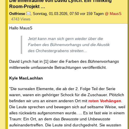
Die Innenräume von David Lynch. Ein Thinking
Room-Projekt …
Ostfriese
,
Sonntag, 01.03.2026, 07:50
vor 159 Tagen
@ MausS
4743 Views
Hallo MausS
Jetzt kann man sich gern wieder über die
Farben des Bühnenvorhangs und die Akustik
des Orchestergrabens streiten...
David Lynch hat in [1] über die Farben des
Bühnenvorhangs
mittlerweile umfassende Betrachtungen veröffentlicht.
Kyle MacLachlan
"Die surrealen Elemente, die ab der 2. Folge Teil der Serie
waren, waren ein gehöriger Schock für die Zuschauer. Plötzlich
befinden wir uns an einem anderen Ort mit
roten Vorhängen
.
Die Leute sprechen und bewegen sich auf seltsame Weise, weil
alles rückwärts aufgenommen wurde. ... Es ist fast wie in einem
Traum: Ein Ort, an dem das
Bewusste
und
Unbewusste
aufeinandertreffen. Die Leute sind durchgedreht. Sie wussten