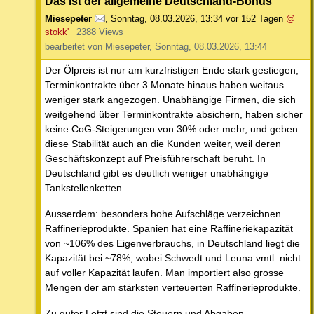
Das ist der allgemeine Deutschland-Bonus
Miesepeter
,
Sonntag, 08.03.2026, 13:34
vor 152 Tagen
@
stokk'
2388 Views
bearbeitet von Miesepeter, Sonntag, 08.03.2026, 13:44
Der Ölpreis ist nur am kurzfristigen Ende stark gestiegen,
Terminkontrakte über 3 Monate hinaus haben weitaus
weniger stark angezogen. Unabhängige Firmen, die sich
weitgehend über Terminkontrakte absichern, haben sicher
keine CoG-Steigerungen von 30% oder mehr, und geben
diese Stabilität auch an die Kunden weiter, weil deren
Geschäftskonzept auf Preisführerschaft beruht. In
Deutschland gibt es deutlich weniger unabhängige
Tankstellenketten.
Ausserdem: besonders hohe Aufschläge verzeichnen
Raffinerieprodukte. Spanien hat eine Raffineriekapazität
von ~106% des Eigenverbrauchs, in Deutschland liegt die
Kapazität bei ~78%, wobei Schwedt und Leuna vmtl. nicht
auf voller Kapazität laufen. Man importiert also grosse
Mengen der am stärksten verteuerten Raffinerieprodukte.
Zu guter Letzt sind die Steuern und Abgaben,