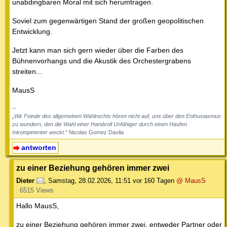
unabdingbaren Moral mit sich herumtragen.
Soviel zum gegenwärtigen Stand der großen geopolitischen
Entwicklung.
Jetzt kann man sich gern wieder über die Farben des
Bühnenvorhangs und die Akustik des Orchestergrabens
streiten...
MausS
--
„Wir Feinde des allgemeinen Wahlrechts hören nicht auf, uns über den Enthusiasmus
zu wundern, den die Wahl einer Handvoll Unfähiger durch einen Haufen
Inkompetenter weckt.“
Nicolas Gomez Davila
antworten
zu einer Beziehung gehören immer zwei
Dieter
,
Samstag, 28.02.2026, 11:51
vor 160 Tagen
@ MausS
6515 Views
Hallo MausS,
zu einer Beziehung gehören immer zwei, entweder Partner oder