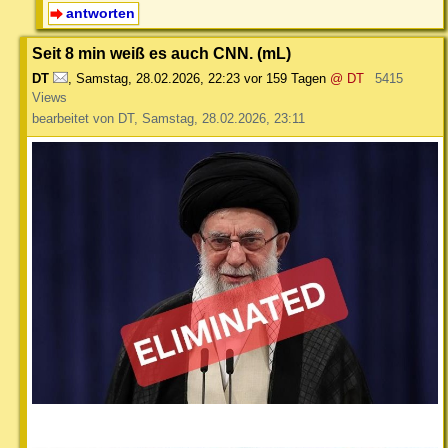
antworten
Seit 8 min weiß es auch CNN. (mL)
DT
,
Samstag, 28.02.2026, 22:23
vor 159 Tagen
@ DT
5415
Views
bearbeitet von DT, Samstag, 28.02.2026, 23:11