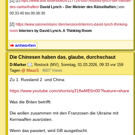
[1]
[1]
https://www.arte.tv/de/videos/117724-000-A/david-lynch-der-meister-
des-raetselhaften/
David Lynch – Der Meister des Rätselhaften
| von
00:33:40 bis 00:36:30
[2]
https://www.salonemilano.it/en/session/interiors-david-lynch-thinking-
room
Interiors by David Lynch. A Thinking Room
antworten
Die Chinesen haben das, glaube, durchschaut
D-Marker
,
Rostock (MV)
,
Sonntag, 01.03.2026, 09:33
vor 159
Tagen
@ MausS
4607 Views
Zu 1. Russland 2. und China:
https://www.youtube.com/shorts/q318wME6n00?feature=share
Was die Briten betrifft:
Die wollen zusammen mit den Franzosen die Ukraine mit
Kernwaffen ausrüsten.
Wenn das passiert, wird GB ausgelöscht.