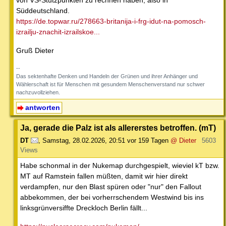
von VS-Stützpunkten zu rechnen haben, also in
Süddeutschland.
https://de.topwar.ru/278663-britanija-i-frg-idut-na-pomosch-
izrailju-znachit-izrailskoe...
Gruß Dieter
--
Das sektenhafte Denken und Handeln der Grünen und ihrer Anhänger und
Wählerschaft ist für Menschen mit gesundem Menschenverstand nur schwer
nachzuvollziehen.
antworten
Ja, gerade die Palz ist als allererstes betroffen. (mT)
DT
,
Samstag, 28.02.2026, 20:51
vor 159 Tagen
@ Dieter
5603
Views
Habe schonmal in der Nukemap durchgespielt, wieviel kT bzw.
MT auf Ramstein fallen müßten, damit wir hier direkt
verdampfen, nur den Blast spüren oder "nur" den Fallout
abbekommen, der bei vorherrschendem Westwind bis ins
linksgrünversiffte Dreckloch Berlin fällt...