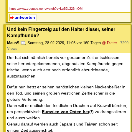
--
https://www.youtube.com/watch?v=LqB2b223mOM
antworten
Und kein Fingerzeig auf den Halter dieser, seiner
Kampfhunde?
MausS
,
Samstag, 28.02.2026, 11:05
vor 160 Tagen
@ Dieter
7299
Views
Der hat sich nämlich bereits vor geraumer Zeit entschlossen,
seine heruntergekommenen, abgenutzten Kampfhunde gegen
frische, wenn auch erst noch ordentlich abzurichtende,
auszutauschen.
Dafür nun hetzt er seinen nahöstlichen kleinen Nackenbeißer in
den Tod, und seinen großen westlichen Zerfleischer in die
globale Verfemung.
Dann will er endlich den friedlichen Drachen auf Krawall bürsten,
um perspektivisch
Eurasien von Osten her
(!)
zu drangsalieren
und auszuweiden.
Genau darauf werden auch Japan(!) und Taiwan schon seit
einiger Zeit ausgerichtet.