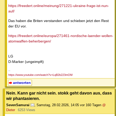
https://freedert.online/meinung/271221-ukraine-frage-ist-nun-
auf/
Das haben die Briten verstanden und schieben jetzt den Rest
der EU vor.
https://freedert.online/europa/271461-nordische-laender-wollen-
atomwaffen-beherbergen/
LG
D-Marker (ungeimpft)
--
https://www.youtube.com/watch?v=LqB2b223mOM
antworten
Nein. Kann gar nicht sein. stokk geht davon aus, dass
wir phantasieren.
SevenSamurai
,
Samstag, 28.02.2026, 14:05
vor 160 Tagen
@
Dieter
6253 Views