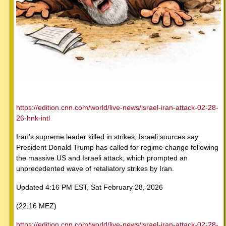
https://edition.cnn.com/world/live-news/israel-iran-attack-02-28-
26-hnk-intl
Iran’s supreme leader killed in strikes, Israeli sources say
President Donald Trump has called for regime change following
the massive US and Israeli attack, which prompted an
unprecedented wave of retaliatory strikes by Iran.
Updated 4:16 PM EST, Sat February 28, 2026
(22.16 MEZ)
https://edition.cnn.com/world/live-news/israel-iran-attack-02-28-