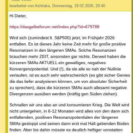
bearbeitet von Ashitaka, Donnerstag, 19.02.2026, 20:40
Hi Dieter,
https://dasgelbeforum.net/index.php?id=679788
Wird sich (zumindest lt. S&P500) jetzt, im Frühjahr 2026
entfalten. Es ist dieses Jahr keine Zeit mehr für große positive
Resonanzen in den längeren SMAs. Solche Resonanzen
brauchen mehr ZEIT, ansonsten gar nichts. Derweil haben die
kürzeren SMAs AKTUELL ein gewaltiges, negatives
Konvergenzpotential. Und (!), da sie alle so nah der Nullinie
verlaufen, ist es auch sehr wahrscheinlich (es gibt sicher Genies
die das tiefer analysieren können, um von absoluter Sicherheit
zu sprechen), dass die kürzeren SMAs auch allesamt negative
Divergenzen ausüben werden (kräftig gen Süden ziehen).
Schnallen wir uns also an und konsumieren Krieg. Die Welt wird
nicht untergehen, in 6-12 Monaten wird alles von den dann sich
entfaltenden, positiven Resonanzpotentialen der längeren
SMAs gestoppt und seinen dann erst mal Halt gebenden Boden
finden. Aber bis dahin müsste es deutlich heftiger vonstatten