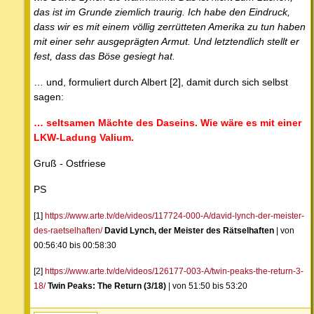
das ist im Grunde ziemlich traurig. Ich habe den Eindruck,
dass wir es mit einem völlig zerrütteten Amerika zu tun haben
mit einer sehr ausgeprägten Armut. Und letztendlich stellt er
fest, dass das Böse gesiegt hat.
… und, formuliert durch Albert [2], damit durch sich selbst
sagen:
… seltsamen Mächte des Daseins. Wie wäre es mit einer
LKW-Ladung Valium.
Gruß - Ostfriese
PS
[1]
https://www.arte.tv/de/videos/117724-000-A/david-lynch-der-meister-
des-raetselhaften/
David Lynch, der Meister des Rätselhaften
| von
00:56:40 bis 00:58:30
[2]
https://www.arte.tv/de/videos/126177-003-A/twin-peaks-the-return-3-
18/
Twin Peaks: The Return (3/18)
| von 51:50 bis 53:20