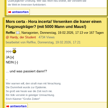
Quell jeglicher Ordnung. Wer das Wort neu ordnet, der versteht wie
die Welt im Innersten funktioniert.
antworten
Mors certa - Hora incerta! Versenken die Iraner einen
Flugzeugträger? (mit 5000 Mann und Maus!)
Reffke
,
Narragonien
,
Donnerstag, 19.02.2026, 17:13
vor 167 Tagen
@ Hardy, der Student
4734 Views
bearbeitet von Reffke, Donnerstag, 19.02.2026, 17:21
???
JA [x]
NEIN [-}
... und was passiert dann!?
--
Wer warnen will, den straft man mit Verachtung.
Die Dummheit wurde zur Epidemie.
So groß wie heute war die Zeit noch nie.
Ein Volk versinkt in geistiger Umnachtung.
Erich Kästner "Große Zeiten"
antworten