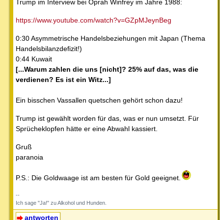
Trump im Interview bei Oprah Winfrey im Jahre 1988:
https://www.youtube.com/watch?v=GZpMJeynBeg
0:30 Asymmetrische Handelsbeziehungen mit Japan (Thema
Handelsbilanzdefizit!)
0:44 Kuwait
[...Warum zahlen die uns [nicht]? 25% auf das, was die
verdienen? Es ist ein Witz...]
Ein bisschen Vassallen quetschen gehört schon dazu!
Trump ist gewählt worden für das, was er nun umsetzt. Für
Sprücheklopfen hätte er eine Abwahl kassiert.
Gruß
paranoia
P.S.: Die Goldwaage ist am besten für Gold geeignet.
--
Ich sage "Ja!" zu Alkohol und Hunden.
antworten