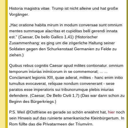
Historia magistra vitae. Trump ist nicht alleine und hat große
Vorgänger.
„Hac oratione habita mirum in modum conversae sunt omnium
mentes summaque alacritas et cupiditas belli gerendi innata
est.“ (Caesar, De bello Gallico 1,41) (Historischer
Zusammenhang: es ging um die zögerliche Haltung seiner
Soldaten gegen den Schurkenstaat Germanien zu Felde zu
ziehen.)
Quibus rebus cognitis Caesar apud milites contionatur. omnium
temporum iniurias inimicorum in se commemorat; ... ...
Conclamant legionis XIII, quae aderat, milites - hanc enim initio
tumultus evocaverat, reliquae nondum convenerant - sese
paratos esse imperatoris sui tribunorumque plebis iniurias
defendere. (Caesar, De Bello Civili 1,7) (Das war dann schon zu
Beginn des Bürgerkriegs.)
P.S. Weil @Ostfriese es gerade so schön erwähnt hat,
hier
noch
sein Hinweis auf das ruinierte amerikanische Kleinbürgertum. In
Rom füllte das die Privatarmeen der Triumvirn.