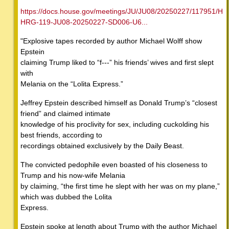
https://docs.house.gov/meetings/JU/JU08/20250227/117951/H
HRG-119-JU08-20250227-SD006-U6...
"Explosive tapes recorded by author Michael Wolff show
Epstein
claiming Trump liked to “f---” his friends’ wives and first slept
with
Melania on the “Lolita Express.”
Jeffrey Epstein described himself as Donald Trump’s “closest
friend” and claimed intimate
knowledge of his proclivity for sex, including cuckolding his
best friends, according to
recordings obtained exclusively by the Daily Beast.
The convicted pedophile even boasted of his closeness to
Trump and his now-wife Melania
by claiming, “the first time he slept with her was on my plane,”
which was dubbed the Lolita
Express.
Epstein spoke at length about Trump with the author Michael