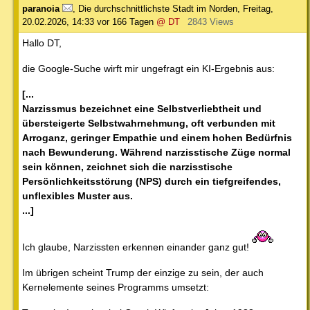
paranoia
,
Die durchschnittlichste Stadt im Norden
,
Freitag,
20.02.2026, 14:33
vor 166 Tagen
@ DT
2843 Views
Hallo DT,
die Google-Suche wirft mir ungefragt ein KI-Ergebnis aus:
[...
Narzissmus bezeichnet eine Selbstverliebtheit und
übersteigerte Selbstwahrnehmung, oft verbunden mit
Arroganz, geringer Empathie und einem hohen Bedürfnis
nach Bewunderung. Während narzisstische Züge normal
sein können, zeichnet sich die narzisstische
Persönlichkeitsstörung (NPS) durch ein tiefgreifendes,
unflexibles Muster aus.
...]
Ich glaube, Narzissten erkennen einander ganz gut!
Im übrigen scheint Trump der einzige zu sein, der auch
Kernelemente seines Programms umsetzt: