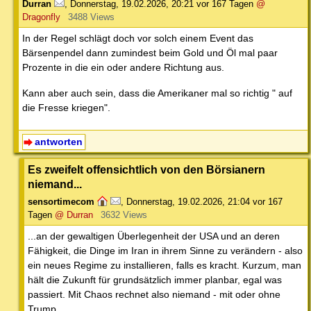
Durran
,
Donnerstag, 19.02.2026, 20:21
vor 167 Tagen
@
Dragonfly
3488 Views
In der Regel schlägt doch vor solch einem Event das
Bärsenpendel dann zumindest beim Gold und Öl mal paar
Prozente in die ein oder andere Richtung aus.
Kann aber auch sein, dass die Amerikaner mal so richtig " auf
die Fresse kriegen".
antworten
Es zweifelt offensichtlich von den Börsianern
niemand...
sensortimecom
,
Donnerstag, 19.02.2026, 21:04
vor 167
Tagen
@ Durran
3632 Views
...an der gewaltigen Überlegenheit der USA und an deren
Fähigkeit, die Dinge im Iran in ihrem Sinne zu verändern - also
ein neues Regime zu installieren, falls es kracht. Kurzum, man
hält die Zukunft für grundsätzlich immer planbar, egal was
passiert. Mit Chaos rechnet also niemand - mit oder ohne
Trump.