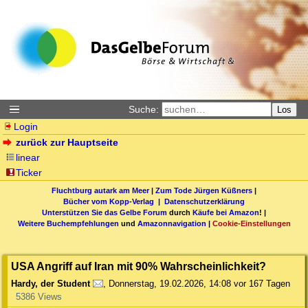
Suche:
Los
Login
zurück zur Hauptseite
linear
Ticker
Fluchtburg autark am Meer
|
Zum Tode Jürgen Küßners
|
Bücher vom Kopp-Verlag |
Datenschutzerklärung
Unterstützen Sie das Gelbe Forum
durch
Käufe bei Amazon
! |
Weitere Buchempfehlungen
und
Amazonnavigation
|
Cookie-Einstellungen
USA Angriff auf Iran mit 90% Wahrscheinlichkeit?
Hardy, der Student
,
Donnerstag, 19.02.2026, 14:08
vor 167 Tagen
5386 Views