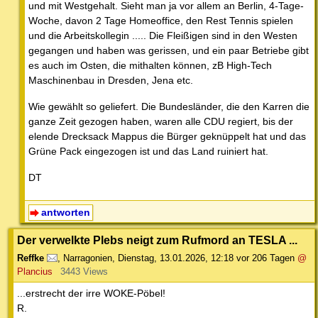
und mit Westgehalt. Sieht man ja vor allem an Berlin, 4-Tage-
Woche, davon 2 Tage Homeoffice, den Rest Tennis spielen
und die Arbeitskollegin ..... Die Fleißigen sind in den Westen
gegangen und haben was gerissen, und ein paar Betriebe gibt
es auch im Osten, die mithalten können, zB High-Tech
Maschinenbau in Dresden, Jena etc.
Wie gewählt so geliefert. Die Bundesländer, die den Karren die
ganze Zeit gezogen haben, waren alle CDU regiert, bis der
elende Drecksack Mappus die Bürger geknüppelt hat und das
Grüne Pack eingezogen ist und das Land ruiniert hat.
DT
antworten
Der verwelkte Plebs neigt zum Rufmord an TESLA ...
Reffke
,
Narragonien
,
Dienstag, 13.01.2026, 12:18
vor 206 Tagen
@
Plancius
3443 Views
...erstrecht der irre WOKE-Pöbel!
R.