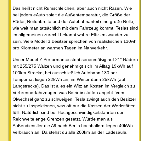
Das heißt nicht Rumschleichen, aber auch nicht Rasen. Wie
bei jedem eAuto spielt die Außentemperatur, die Größe der
Räder, Reifenbreite und der Autobahnanteil eine große Rolle,
wie weit man tatsächlich mit dem Fahrzeug kommt. Teslas sind
im allgemeinen zurecht bekannt wahre Effizienzwunder zu
sein. Viele Model 3 Besitzer sprechen von realistischen 130wh
pro Kilometer an warmen Tagen im Nahverkehr.
Unser Model Y Performance steht serienmäßig auf 21“ Rädern
mit 255/275 Walzen und genehmigt sich im Alltag 19kWh auf
100km Strecke, bei ausschließlich Autobahn 130 per
Tempomat liegen 22kWh an, im Winter dann 25kWh (auf
Langstrecke). Das ist alles ein Witz an Kosten im Vergleich zu
Verbrennerfahrzeugen was Betriebsstoffen angeht. Vom
Ölwechsel ganz zu schweigen. Tesla zwingt auch den Besitzer
nicht zu Inspektionen, was oft nur die Kassen der Werkstätten
füllt. Natürlich sind bei Hochgeschwindigkeitsfahrten der
Reichweite enge Grenzen gesetzt. Würde man als
Außendienstler die A9 nach Berlin hochballern liegen 40kWh
Verbrauch an. Da stehst du alle 200km an der Ladesäule.