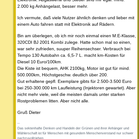
2.000 kg Anhängelast, besser mehr.
Ich vermute, daß viele Nutzer ähnlich denken und lieber mit
einem Auto fahren statt mit Elektronik auf Rädern.
Bin am überlegen, ob ich mir noch einmal einen M.E-Klasse,
320CDI BJ 2001 Kombi zulege. Hatte schon mal so einen,
war sehr zufrieden, suuper Reihensechser. Verbrauch bei
Tempo 130 Autobahn ca. 6,5-7 L. macht km-Kosten für
Diesel 10 Euro/100km.
Die Kiste ist bequem, AHK 2100kg, Motor ist gut für mind.
500.000km, Höchstgeschw. deutlich über 200.
Gut erhaltene gepfl. Exemplare gibts für 2.500-3.500 Euro
bei 250-300.000 km Laufleistung (Injektoren gewartet). Aber
nicht mehr viele, weil die meisten damals unter starken
Rostproblemen litten. Aber nicht alle.
Gruß Dieter
--
Das sektenhafte Denken und Handeln der Grünen und ihrer Anhänger und
Wählerschaft ist für Menschen mit gesundem Menschenverstand nur schwer
nachzuvollziehen.