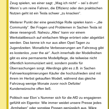
Zeug spielen, wo einer sagt: „Mag ich nicht“ – sei´s drum!
Wenn´s um reine Fahren, die Effizienz oder den praktischen
Nutzen geht ist ein Tesla schwer „zu knacken“.
Weiterer Punkt der eine gewichtige Rolle spielen kann – „die
Community“. Bei Fragen und Problemen in Sachen Tesla ist
diese riesengroß. Nahezu „Alles“ kann vor einem
Werkstattbesuch auf einfachem Wege erörtert oder abgeklärt
werden. Das kenne ich nur aus alten Opel-Tagen zu
Jugendzeiten. Monatliche Verbesserungen am Fahrzeug gibt
es kostenlos „over the air“. Auch innerhalb der Modellreihen
gibt es eine permanente Modellpflege, die teilweise nicht
öffentlich kommuniziert wird, sondern positiv für
Überraschungen sorgt. Allerdings gibt es z.B. in Sachen
Fahrwerksoptimierungen Käufer die hochzufrieden sind mit
ihrem im Herbst gekauften Modell, während das gleiche
Fahrzeug wenige Monate zuvor noch Defizite/
Kundenwünsche offen ließ.
Politisch war Elon´s Nummer sich für die AfD zu engagieren
gefühlt ein Eigentor. Wie immer weidet unsere Presse jedes
„Armheben“ oder sonstige Possen genüsslich aus. Wäre