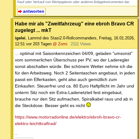
Kauf oder Verkauf von Wertpapieren oder anderen Anlageinstrumenten dar.
antworten
Habe mir als "Zweitfahrzeug" eine ebroh Bravo CR
zugelegt ... mkT
igelei
,
Lammd des Stasi2.0-Rollcommanders
,
Freitag, 16.01.2026,
12:51
vor 203 Tagen
@ Zorro
2111 Views
... optimal mit Saisonkennzeichen 04/09, geladen "umsonst"
vom sommerlichen Überschuss per PV, wo der Laderegler
sonst abschalten würde. Bei schönem Wetter nehme ich die
für den Arbeitsweg. Noch 2 Seitentaschen angebaut, in jeden
passt ein Elferkasten, geht also auch gemütlich zum
Einkaufen. Steuerfrei und ca. 80 Euro Haftpflicht im Jahr und
unterm Sitz noch ein Extra-Ladenetzteil fest eingebaut,
brauche nur den Sitz aufmachen, Spiralkabel raus und ab in
die Steckdose. Besser geht es nicht
https://www.motorradonline.de/elektro/ebroh-bravo-cr-
elektro-leichtkraftrad/
--