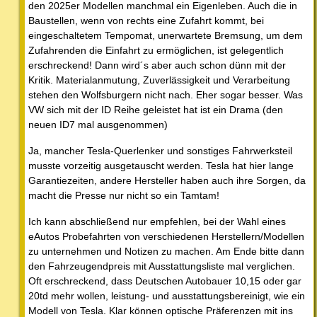
den 2025er Modellen manchmal ein Eigenleben. Auch die in
Baustellen, wenn von rechts eine Zufahrt kommt, bei
eingeschaltetem Tempomat, unerwartete Bremsung, um dem
Zufahrenden die Einfahrt zu ermöglichen, ist gelegentlich
erschreckend! Dann wird´s aber auch schon dünn mit der
Kritik. Materialanmutung, Zuverlässigkeit und Verarbeitung
stehen den Wolfsburgern nicht nach. Eher sogar besser. Was
VW sich mit der ID Reihe geleistet hat ist ein Drama (den
neuen ID7 mal ausgenommen)
Ja, mancher Tesla-Querlenker und sonstiges Fahrwerksteil
musste vorzeitig ausgetauscht werden. Tesla hat hier lange
Garantiezeiten, andere Hersteller haben auch ihre Sorgen, da
macht die Presse nur nicht so ein Tamtam!
Ich kann abschließend nur empfehlen, bei der Wahl eines
eAutos Probefahrten von verschiedenen Herstellern/Modellen
zu unternehmen und Notizen zu machen. Am Ende bitte dann
den Fahrzeugendpreis mit Ausstattungsliste mal verglichen.
Oft erschreckend, dass Deutschen Autobauer 10,15 oder gar
20td mehr wollen, leistung- und ausstattungsbereinigt, wie ein
Modell von Tesla. Klar können optische Präferenzen mit ins