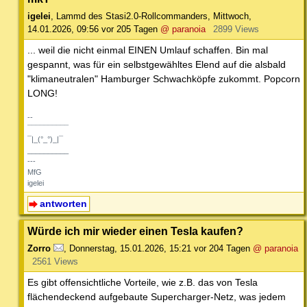
igelei
,
Lammd des Stasi2.0-Rollcommanders
,
Mittwoch,
14.01.2026, 09:56
vor 205 Tagen
@ paranoia
2899 Views
... weil die nicht einmal EINEN Umlauf schaffen. Bin mal
gespannt, was für ein selbstgewähltes Elend auf die alsbald
"klimaneutralen" Hamburger Schwachköpfe zukommt. Popcorn
LONG!
--
¯¯¯¯¯¯¯¯¯¯
¯|_(°_°)_|¯
__________
---
MfG
igelei
antworten
Würde ich mir wieder einen Tesla kaufen?
Zorro
,
Donnerstag, 15.01.2026, 15:21
vor 204 Tagen
@ paranoia
2561 Views
Es gibt offensichtliche Vorteile, wie z.B. das von Tesla
flächendeckend aufgebaute Supercharger-Netz, was jedem