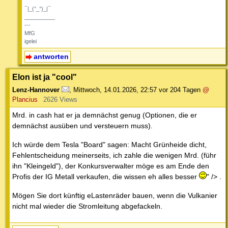
¯¯¯¯¯¯¯¯¯¯
¯|_(°_°)_|¯
__________
---
MfG
igelei
antworten
Elon ist ja "cool"
Lenz-Hannover
,
Mittwoch, 14.01.2026, 22:57
vor 204 Tagen
@
Plancius
2626 Views
Mrd. in cash hat er ja demnächst genug (Optionen, die er
demnächst ausüben und versteuern muss).
Ich würde dem Tesla "Board" sagen: Macht Grünheide dicht,
Fehlentscheidung meinerseits, ich zahle die wenigen Mrd. (führ
ihn "Kleingeld"), der Konkursverwalter möge es am Ende den
Profis der IG Metall verkaufen, die wissen eh alles besser
" /> .
Mögen Sie dort künftig eLastenräder bauen, wenn die Vulkanier
nicht mal wieder die Stromleitung abgefackeln.