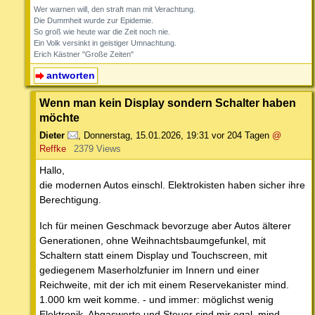
Wer warnen will, den straft man mit Verachtung.
Die Dummheit wurde zur Epidemie.
So groß wie heute war die Zeit noch nie.
Ein Volk versinkt in geistiger Umnachtung.
Erich Kästner "Große Zeiten"
antworten
Wenn man kein Display sondern Schalter haben
möchte
Dieter
,
Donnerstag, 15.01.2026, 19:31
vor 204 Tagen
@
Reffke
2379 Views
Hallo,
die modernen Autos einschl. Elektrokisten haben sicher ihre
Berechtigung.
Ich für meinen Geschmack bevorzuge aber Autos älterer
Generationen, ohne Weihnachtsbaumgefunkel, mit
Schaltern statt einem Display und Touchscreen, mit
gediegenem Maserholzfunier im Innern und einer
Reichweite, mit der ich mit einem Reservekanister mind.
1.000 km weit komme. - und immer: möglichst wenig
Elektronik. Abgaswerte und Steuer sind mir egal. mind.