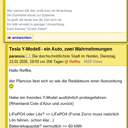
--
Wer warnen will, den straft man mit Verachtung.
Die Dummheit wurde zur Epidemie.
So groß wie heute war die Zeit noch nie.
Ein Volk versinkt in geistiger Umnachtung.
Erich Kästner "Große Zeiten"
antworten
Tesla Y-Modell - ein Auto, zwei Wahrnehmungen
paranoia
,
Die durchschnittlichste Stadt im Norden
,
Dienstag,
13.01.2026, 19:03
vor 206 Tagen
@ Reffke
3429 Views
Hallo Reffke,
der Plancius liest sich so wie die Redakteure einer Autozeitung.
Habe ein fremdes Y-Model ausführlich probegefahren
(Rheinland Cote d'Azur und zurück)
LiFePO4 oder LiIo? => LiFePO4 (Forist Zorro muss natürlich
LiIo fahren, schon klar...)
Batteriekapazität? vermutlich >= 60 kWh