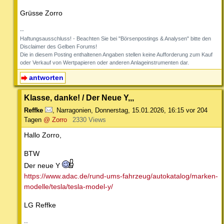
Grüsse Zorro
--
Haftungsausschluss! - Beachten Sie bei "Börsenpostings & Analysen" bitte den
Disclaimer des Gelben Forums!
Die in diesem Posting enthaltenen Angaben stellen keine Aufforderung zum Kauf
oder Verkauf von Wertpapieren oder anderen Anlageinstrumenten dar.
antworten
Klasse, danke! / Der Neue Y,,,
Reffke
,
Narragonien
,
Donnerstag, 15.01.2026, 16:15
vor 204
Tagen
@ Zorro
2330 Views
Hallo Zorro,
BTW
Der neue Y
https://www.adac.de/rund-ums-fahrzeug/autokatalog/marken-
modelle/tesla/tesla-model-y/
LG Reffke
--