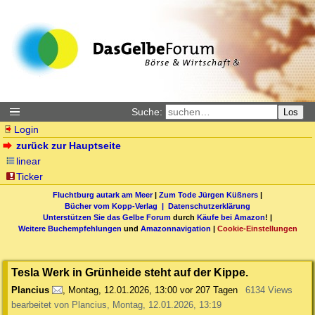
Suche:
Los
Login
zurück zur Hauptseite
linear
Ticker
Fluchtburg autark am Meer
|
Zum Tode Jürgen Küßners
|
Bücher vom Kopp-Verlag |
Datenschutzerklärung
Unterstützen Sie das Gelbe Forum
durch
Käufe bei Amazon
! |
Weitere Buchempfehlungen
und
Amazonnavigation
|
Cookie-Einstellungen
Tesla Werk in Grünheide steht auf der Kippe.
Plancius
,
Montag, 12.01.2026, 13:00
vor 207 Tagen
6134 Views
bearbeitet von Plancius, Montag, 12.01.2026, 13:19