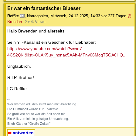
Er war ein fantastischer Blueser
Reffke
,
Narragonien
,
Mittwoch, 24.12.2025, 14:33
vor 227 Tagen
@
Brendan
2704 Views
Hallo Brwendan und allerseits,
Sein YT-Kanal ist ein Geschenk für Liebhaber:
https://www.youtube.com/watch?v=ne7-
4CS2QkI&list=OLAK5uy_nxnac5AAh-MTnv66McqT5GA6HQ...
Unglaublich.
R.I.P. Brother!
LG Reffke
--
Wer warnen will, den straft man mit Verachtung.
Die Dummheit wurde zur Epidemie.
So groß wie heute war die Zeit noch nie.
Ein Volk versinkt in geistiger Umnachtung.
Erich Kästner "Große Zeiten"
antworten