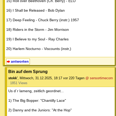
15) Roll over Beethoven (Ch. Berry) - ELO
16) I Shall be Released - Bob Dylan
17) Deep Feeling - Chuck Berry (instr.) 1957
18) Riders in the Storm - Jim Morrison
19) I Believe to my Soul - Ray Charles
20) Harlem Nocturno - Viscounts (instr,)
antworten
Bin auf dem Sprung
stokk'
,
Mittwoch, 31.12.2025, 18:17
vor 220 Tagen
@ sensortimecom
1851 Views
Us d´r lameng, zeitlich geordnet...
1) The Big Bopper: "Chantilly Lace"
2) Danny and the Juniors: "At the Hop"