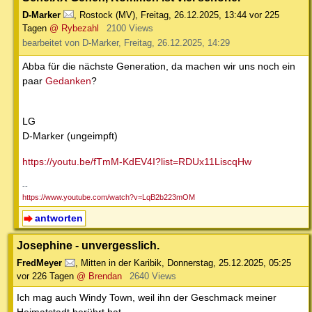
D-Marker
,
Rostock (MV)
,
Freitag, 26.12.2025, 13:44
vor 225
Tagen
@ Rybezahl
2100 Views
bearbeitet von D-Marker, Freitag, 26.12.2025, 14:29
Abba für die nächste Generation, da machen wir uns noch ein
paar
Gedanken
?
LG
D-Marker (ungeimpft)
https://youtu.be/fTmM-KdEV4I?list=RDUx11LiscqHw
--
https://www.youtube.com/watch?v=LqB2b223mOM
antworten
Josephine - unvergesslich.
FredMeyer
,
Mitten in der Karibik
,
Donnerstag, 25.12.2025, 05:25
vor 226 Tagen
@ Brendan
2640 Views
Ich mag auch Windy Town, weil ihn der Geschmack meiner