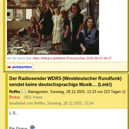
nur für kurze Zeit:
https://telegra.ph/Kleine-Presseschau-2025-06-27-06-27
antworten
Der Radiosender WDR5 (Westdeutscher Rundfunk)
sendet keine deutschsprachige Musik.... (Link!)
Reffke
,
Narragonien
,
Sonntag, 28.12.2025, 13:23
vor 223 Tagen
@
Brutus
1951 Views
bearbeitet von Reffke, Sonntag, 28.12.2025, 13:34
L.S.,
Ein Graus.