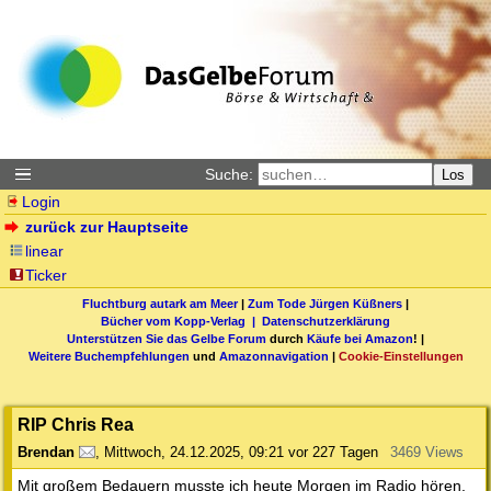
Suche:
Los
Login
zurück zur Hauptseite
linear
Ticker
Fluchtburg autark am Meer
|
Zum Tode Jürgen Küßners
|
Bücher vom Kopp-Verlag |
Datenschutzerklärung
Unterstützen Sie das Gelbe Forum
durch
Käufe bei Amazon
! |
Weitere Buchempfehlungen
und
Amazonnavigation
|
Cookie-Einstellungen
RIP Chris Rea
Brendan
,
Mittwoch, 24.12.2025, 09:21
vor 227 Tagen
3469 Views
Mit großem Bedauern musste ich heute Morgen im Radio hören,