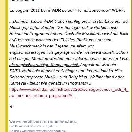
Es begann 2011 beim WDR so auf "Heimatsensender" WDR4:
...Dennoch bleibe WDR 4 auch künftig ein in erster Linie von der
Musik geprägter Sender. Der Schlager soll weiterhin seine
Heimat im Programm haben. Doch die Musikfarbe wird mit Blick
auf den stetig wachsenden Teil des Publikums, dessen
Musikgeschmack in der Jugend vor allem von
englischsprachigen Hits geprägt wurde, weiterentwickelt. Schon
seit einigen Monaten werden mehr internationale,
in erster Linie
als englischsprachige Songs gespielt.
Angestrebt wird ein
50/50-Verhältnis deutscher Schlager und internationaler Hits.
Saisonal geprägte Musik - zum Beispiel zu Weihnachten oder
Karneval - bleibt wie gehabt im Programm...
https://www.dwdl.de/nachrichten/30260/schlagersender_wdr_4_
ab_mrz_mit_neuem_programm/#:...
R.
--
Wer warnen will, den straft man mit Verachtung.
Die Dummheit wurde zur Epidemie.
So groß wie heute war die Zeit noch nie.