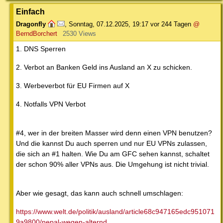
Einfach
Dragonfly
,
Sonntag, 07.12.2025, 19:17
vor 244 Tagen
@
BerndBorchert
2530 Views
1. DNS Sperren
2. Verbot an Banken Geld ins Ausland an X zu schicken.
3. Werbeverbot für EU Firmen auf X
4. Notfalls VPN Verbot
#4, wer in der breiten Masser wird denn einen VPN benutzen?
Und die kannst Du auch sperren und nur EU VPNs zulassen,
die sich an #1 halten. Wie Du am GFC sehen kannst, schaltet
der schon 90% aller VPNs aus. Die Umgehung ist nicht trivial.
Aber wie gesagt, das kann auch schnell umschlagen:
https://www.welt.de/politik/ausland/article68c947165edc951071
9a9800/nepal-wegen-alternd...