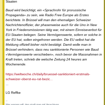
Staaten
Baud wird bezichtigt, ein «Sprachrohr für prorussische
Propaganda» zu sein, wie Radio Free Europe als Erstes
berichtete. In Brüssel will man den ehemaligen Schweizer
Nachrichtenoffizier, der phasenweise auch für die Uno in New
York in Friedensmissionen tätig war, mit einem Einreiseverbot für
EU-Staaten belegen. Seine Vermögenswerte, sofern er solche in
der EU hat, sollen eingefroren werden. Die EU selbst hat die
Meldung offiziell bisher nicht bestätigt. Damit wolle man in
Brüssel verhindern, dass neu sanktionierte Personen wie Baud
«Vermögenswerte verschieben», noch bevor die Massnahmen in
Kraft treten, schrieb die welsche Zeitung 24 heures am
Wochenende.
https://weltwoche.ch/daily/bruessel-sanktioniert-erstmals-
schweizer-oberst-eu-rat-bezic...
...
LG Reffke
--
Wer warnen will, den straft man mit Verachtung.