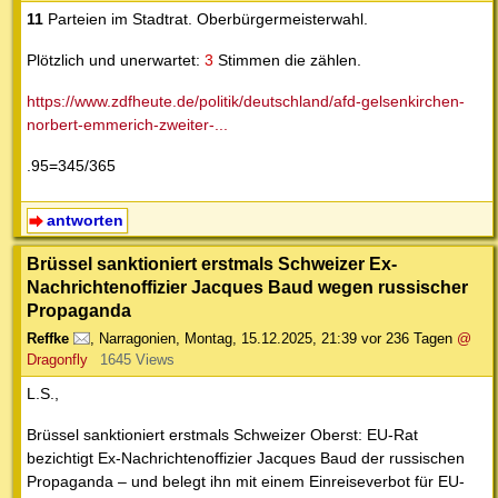
11
Parteien im Stadtrat. Oberbürgermeisterwahl.
Plötzlich und unerwartet:
3
Stimmen die zählen.
https://www.zdfheute.de/politik/deutschland/afd-gelsenkirchen-
norbert-emmerich-zweiter-...
.95=345/365
antworten
Brüssel sanktioniert erstmals Schweizer Ex-
Nachrichtenoffizier Jacques Baud wegen russischer
Propaganda
Reffke
,
Narragonien
,
Montag, 15.12.2025, 21:39
vor 236 Tagen
@
Dragonfly
1645 Views
L.S.,
Brüssel sanktioniert erstmals Schweizer Oberst: EU-Rat
bezichtigt Ex-Nachrichtenoffizier Jacques Baud der russischen
Propaganda – und belegt ihn mit einem Einreiseverbot für EU-