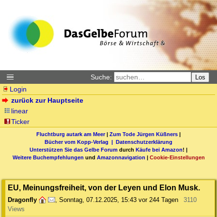
Suche:
Los
Login
zurück zur Hauptseite
linear
Ticker
Fluchtburg autark am Meer
|
Zum Tode Jürgen Küßners
|
Bücher vom Kopp-Verlag |
Datenschutzerklärung
Unterstützen Sie das Gelbe Forum
durch
Käufe bei Amazon
! |
Weitere Buchempfehlungen
und
Amazonnavigation
|
Cookie-Einstellungen
EU, Meinungsfreiheit, von der Leyen und Elon Musk.
Dragonfly
,
Sonntag, 07.12.2025, 15:43
vor 244 Tagen
3110
Views