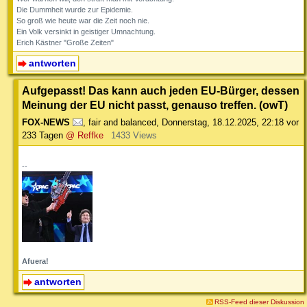
Die Dummheit wurde zur Epidemie.
So groß wie heute war die Zeit noch nie.
Ein Volk versinkt in geistiger Umnachtung.
Erich Kästner "Große Zeiten"
antworten
Aufgepasst! Das kann auch jeden EU-Bürger, dessen
Meinung der EU nicht passt, genauso treffen. (owT)
FOX-NEWS
,
fair and balanced
,
Donnerstag, 18.12.2025, 22:18
vor
233 Tagen
@ Reffke
1433 Views
--
Afuera!
antworten
RSS-Feed dieser Diskussion