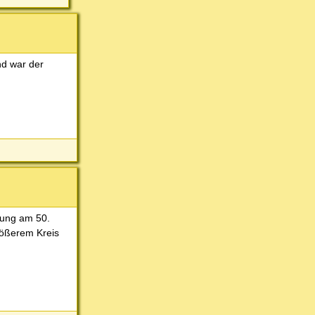
nd war der
tzung am 50.
größerem Kreis