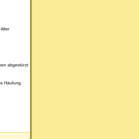
Alter
pen abgestürzt
che Häufung