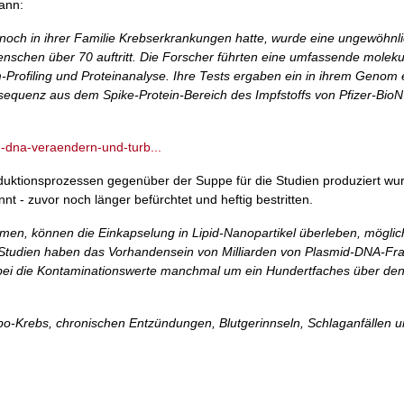
ann:
 noch in ihrer Familie Krebserkrankungen hatte, wurde eine ungewöhnl
enschen über 70 auftritt. Die Forscher führten eine umfassende moleku
Profiling und Proteinanalyse. Ihre Tests ergaben ein in ihrem Genom 
dsequenz aus dem Spike-Protein-Bereich des Impfstoffs von Pfizer-Bio
n-dna-veraendern-und-turb...
oduktionsprozessen gegenüber der Suppe für die Studien produziert wu
- zuvor noch länger befürchtet und heftig bestritten.
n, können die Einkapselung in Lipid-Nanopartikel überleben, möglic
e Studien haben das Vorhandensein von Milliarden von Plasmid-DNA-F
wobei die Kontaminationswerte manchmal um ein Hundertfaches über den
rbo-Krebs, chronischen Entzündungen, Blutgerinnseln, Schlaganfällen 