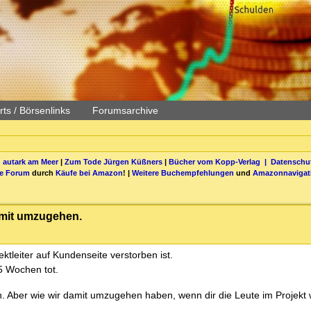
ts / Börsenlinks
Forumsarchive
 autark am Meer
|
Zum Tode Jürgen Küßners
|
Bücher vom Kopp-Verlag |
Datenschut
be Forum
durch
Käufe bei Amazon
! |
Weitere Buchempfehlungen
und
Amazonnavigat
damit umzugehen.
tleiter auf Kundenseite verstorben ist.
,5 Wochen tot.
gen. Aber wie wir damit umzugehen haben, wenn dir die Leute im Projekt