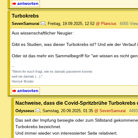
antworten
Turbokrebs
SevenSamurai
,
Freitag, 19.09.2025, 12:52
@ Plancius
6055 Vie
Aus wissenschaftlicher Neugier:
Gibt es Studien, was dieser Turbokrebs ist? Und wie der Verlau
Oder ist das mehr ein Sammelbegriff für "wir wissen es nicht ge
--
"Wenn ihr euch fragt, wie es damals passieren konnte:
weil sie damals (...)."
Henryk Broder
antworten
Nachweise, dass die Covid-Spritzbrühe Turbokrebs
Odysseus
,
Samstag, 20.09.2025, 01:35
@ SevenSamurai
4493
Das seit der Impfung besiegte oder zum Stillstand gekommene 
Turbokrebs bezeichnet.
Und immer wieder von interessierter Seite relativiert.