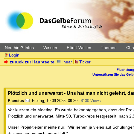
Neu hier? Infos
Wissen
Elliott-Wellen
Themen
Char
Login
zurück zur Hauptseite
linear
Ticker
Fluchtburg
Unterstützen Sie das Gel
Plötzlich und unerwartet - Uns hat man nicht gelehrt, 
Plancius
,
Freitag, 19.09.2025, 09:30
8130 Views
Vor kurzem ein Meeting. Es wurde bekanntgegeben, dass der Projek
Plötzlich und unerwartet. Mitte 50, Turbokrebs festgestellt, nach 2
Unser Projektleiter meinte nur: "Wir lernen ja vieles auf Schulun
das wird einem nicht vermittelt."