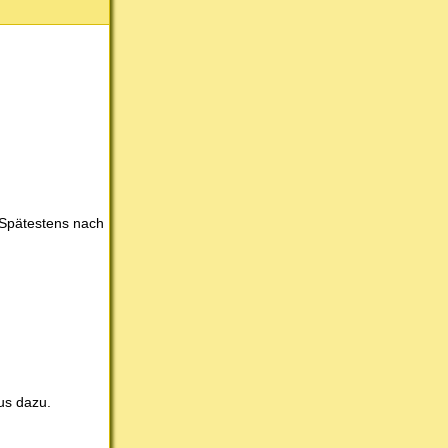
 Spätestens nach
us dazu.