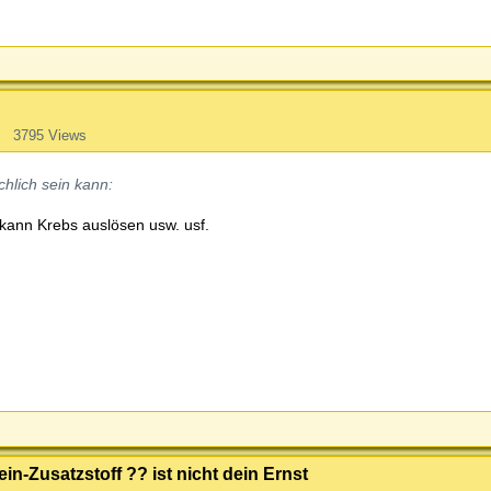
s
3795 Views
hlich sein kann:
 kann Krebs auslösen usw. usf.
tein-Zusatzstoff ?? ist nicht dein Ernst