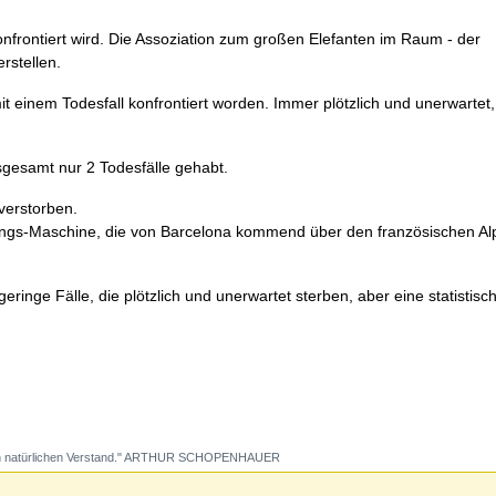
konfrontiert wird. Die Assoziation zum großen Elefanten im Raum - der
rstellen.
t einem Todesfall konfrontiert worden. Immer plötzlich und unerwartet, 
sgesamt nur 2 Todesfälle gehabt.
verstorben.
wings-Maschine, die von Barcelona kommend über den französischen Al
ringe Fälle, die plötzlich und unerwartet sterben, aber eine statistis
ng den natürlichen Verstand." ARTHUR SCHOPENHAUER