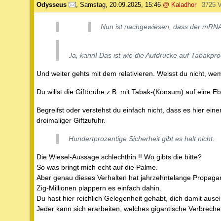
Odysseus
,
Samstag, 20.09.2025, 15:46
@ Kaladhor
3725 
Nun ist nachgewiesen, dass der mRNA 
Ja, kann! Das ist wie die Aufdrucke auf Tabakpro
Und weiter gehts mit dem relativieren. Weisst du nicht, wem
Du willst die Giftbrühe z.B. mit Tabak-(Konsum) auf eine E
Begreifst oder verstehst du einfach nicht, dass es hie
dreimaliger Giftzufuhr.
Hundertprozentige Sicherheit gibt es halt nicht.
Die Wiesel-Aussage schlechthin !! Wo gibts die bitte?
So was bringt mich echt auf die Palme.
Aber genau dieses Verhalten hat jahrzehntelange Propaga
Zig-Millionen plappern es einfach dahin.
Du hast hier reichlich Gelegenheit gehabt, dich damit ause
Jeder kann sich erarbeiten, welches gigantische Verbrechen