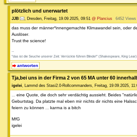
plötzlich und unerwartet
JJB
,
Dresden
,
Freitag, 19.09.2025, 09:51
@ Plancius
6452 Views
das muss der männer*innengemachte Klimawandel sein, oder der
Auslöser.
Trust the science!
--
"das ist die Seuche unserer Zeit: Verrückte führen Blinde!" (Shakespeare, King Lear)
antworten
Tja,bei uns in der Firma 2 von 65 MA unter 60 innerhalb
igelei
,
Lammd des Stasi2.0-Rollcommanders
,
Freitag, 19.09.2025, 11
... eine Quote, die doch sehr verdächtig aussieht. Beides "natü
Geburtstag. Da platzte mal eben mir nichts dir nichts eine Halss
feiern zu können ... karma is a bitch
MfG
igelei