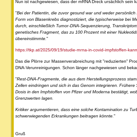
Nun ist nachgewiesen, dass der mRNA Dreck ursächlich sein k
"
Bei der Patientin, die zuvor gesund war und weder persönlich
Form von Blasenkrebs diagnostiziert, die typischerweise bei M
durch, einschließlich Tumor-DNA-Sequenzierung, Transkriptom-
genetisches Fragment, das zu 100 Prozent mit einer Nukleoti
übereinstimmte.
"
https://tkp.at/2025/09/19/studie-mrna-in-covid-impfstoffen-kan
Das die Plörre zur Massenverabreichung mit "reduzierten" Pr
DNA-Verunreinigungen. Schon länger nachgewiesen und bekannt 
"
Rest-DNA-Fragmente, die aus dem Herstellungsprozess stamme
Zellen eindringen und sich in das Genom integrieren. Früher
Dosis in den Impfstoffen von Pfizer und Moderna bestätigt, 
Grenzwerten lagen.
Kritiker argumentieren, dass eine solche Kontamination zu Tu
schwerwiegenden Erkrankungen beitragen könnte.
"
Gruß