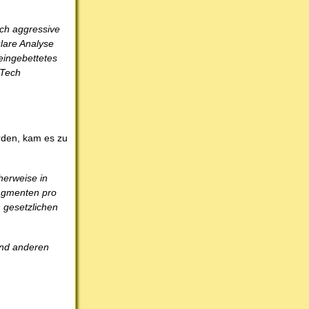
ich aggressive
lare Analyse
eingebettetes
NTech
rden, kam es zu
herweise in
ragmenten pro
 gesetzlichen
und anderen