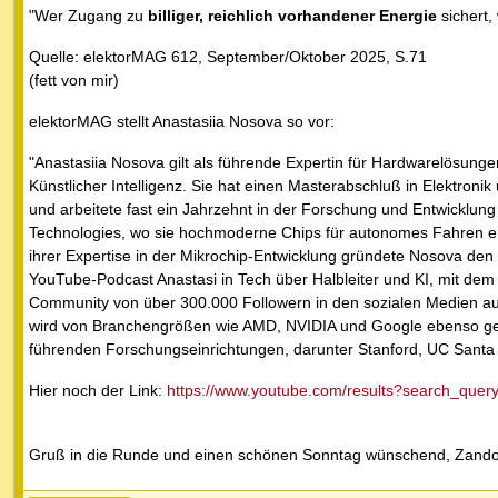
"Wer Zugang zu
billiger, reichlich vorhandener Energie
sichert,
Quelle: elektorMAG 612, September/Oktober 2025, S.71
(fett von mir)
elektorMAG stellt Anastasiia Nosova so vor:
"Anastasiia Nosova gilt als führende Expertin für Hardwarelösunge
Künstlicher Intelligenz. Sie hat einen Masterabschluß in Elektronik
und arbeitete fast ein Jahrzehnt in der Forschung und Entwicklung 
Technologies, wo sie hochmoderne Chips für autonomes Fahren en
ihrer Expertise in der Mikrochip-Entwicklung gründete Nosova den 
YouTube-Podcast Anastasi in Tech über Halbleiter und KI, mit dem 
Community von über 300.000 Followern in den sozialen Medien auf
wird von Branchengrößen wie AMD, NVIDIA und Google ebenso ge
führenden Forschungseinrichtungen, darunter Stanford, UC Santa
Hier noch der Link:
https://www.youtube.com/results?search_quer
Gruß in die Runde und einen schönen Sonntag wünschend, Zand