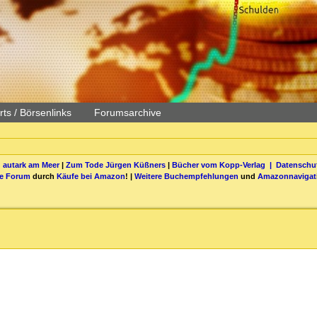
ts / Börsenlinks
Forumsarchive
 autark am Meer
|
Zum Tode Jürgen Küßners
|
Bücher vom Kopp-Verlag |
Datenschut
be Forum
durch
Käufe bei Amazon
! |
Weitere Buchempfehlungen
und
Amazonnavigat