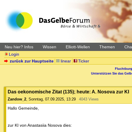
Neu hier? Infos
Wissen
Elliott-Wellen
Themen
Char
Login
zurück zur Hauptseite
linear
Ticker
Fluchtburg
Unterstützen Sie das Gel
Das oekonomische Zitat (135); heute: A. Nosova zur KI
Zandow_2
,
Sonntag, 07.09.2025, 13:29
4043 Views
Hallo Gemeinde,
zur KI von Anastasiia Nosova dies: