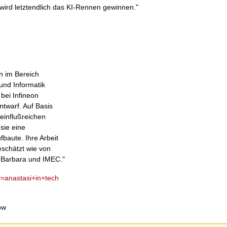
 wird letztendlich das KI-Rennen gewinnen."
n im Bereich
 und Informatik
bei Infineon
twarf. Auf Basis
einflußreichen
sie eine
baute. Ihre Arbeit
schätzt wie von
 Barbara und IMEC."
y=anastasi+in+tech
ow