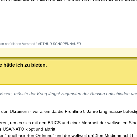
dung den natürlichen Verstand." ARTHUR SCHOPENHAUER
 hätte ich zu bieten.
r wissen, müsste der Krieg längst zugunsten der Russen entschieden u
ei den Ukrainern - vor allem da die Frontline 8 Jahre lang massiv befesti
eren, um es sich mit den BRICS und einer Mehrheit der weltweiten Staa
ss USA/NATO kippt und abtritt.
r "regelbasierten Ordnung" und der weltweit größten Medienmacht hin