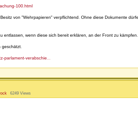
machung-100.html
er Besitz von "Wehrpapieren" verpflichtend. Ohne diese Dokumente dür
u entlassen, wenn diese sich bereit erklären, an der Front zu kämpfen.
n
geschätzt.
tz-parlament-verabschie...
rock
6249 Views