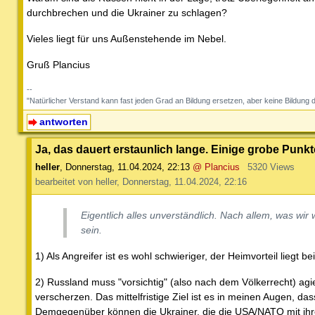
durchbrechen und die Ukrainer zu schlagen?
Vieles liegt für uns Außenstehende im Nebel.
Gruß Plancius
--
"Natürlicher Verstand kann fast jeden Grad an Bildung ersetzen, aber keine Bil
antworten
Ja, das dauert erstaunlich lange. Einige grobe Punkte
heller
,
Donnerstag, 11.04.2024, 22:13
@ Plancius
5320 Views
bearbeitet von heller, Donnerstag, 11.04.2024, 22:16
Eigentlich alles unverständlich. Nach allem, was wi
sein.
1) Als Angreifer ist es wohl schwieriger, der Heimvorteil liegt b
2) Russland muss "vorsichtig" (also nach dem Völkerrecht) agi
verscherzen. Das mittelfristige Ziel ist es in meinen Augen, da
Demgegenüber können die Ukrainer, die die USA/NATO mit ihre