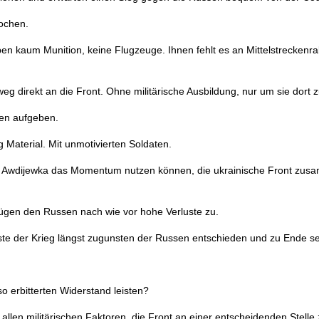
rochen.
ben kaum Munition, keine Flugzeuge. Ihnen fehlt es an Mittelstreckenr
g direkt an die Front. Ohne militärische Ausbildung, nur um sie dort z
en aufgeben.
 Material. Mit unmotivierten Soldaten.
von Awdijewka das Momentum nutzen können, die ukrainische Front zus
 fügen den Russen nach wie vor hohe Verluste zu.
sste der Krieg längst zugunsten der Russen entschieden und zu Ende se
o erbitterten Widerstand leisten?
allen militärischen Faktoren, die Front an einer entscheidenden Stelle