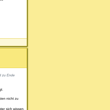
nd zu Ende
gt.
ten nicht zu
ter sich wissen,