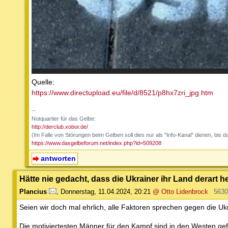
Quelle:
https://www.directupload.eu/file/d/8521/p8hx7zri_jpg.htm
--
Notquartier für das Gelbe:
http://derclub.xobor.de/
(Im Falle von Störungen beim Gelben soll dies nur als "Info-Kanal" dienen, bis da
https://www.dasgelbeforum.net/index.php?id=509208
antworten
Hätte nie gedacht, dass die Ukrainer ihr Land derart h
Plancius
,
Donnerstag, 11.04.2024, 20:21
@ Otto Lidenbrock
5630
Seien wir doch mal ehrlich, alle Faktoren sprechen gegen die Uk
Die motiviertesten Männer für den Kampf sind in den Westen g