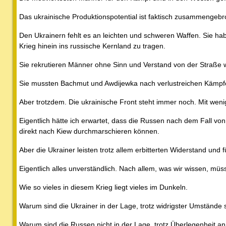
Das ukrainische Produktionspotential ist faktisch zusammengeb
Den Ukrainern fehlt es an leichten und schweren Waffen. Sie ha
Krieg hinein ins russische Kernland zu tragen.
Sie rekrutieren Männer ohne Sinn und Verstand von der Straße we
Sie mussten Bachmut und Awdijewka nach verlustreichen Kämpf
Aber trotzdem. Die ukrainische Front steht immer noch. Mit wenig
Eigentlich hätte ich erwartet, dass die Russen nach dem Fall 
direkt nach Kiew durchmarschieren können.
Aber die Ukrainer leisten trotz allem erbitterten Widerstand und
Eigentlich alles unverständlich. Nach allem, was wir wissen, mü
Wie so vieles in diesem Krieg liegt vieles im Dunkeln.
Warum sind die Ukrainer in der Lage, trotz widrigster Umstände s
Warum sind die Russen nicht in der Lage, trotz Überlegenheit an 