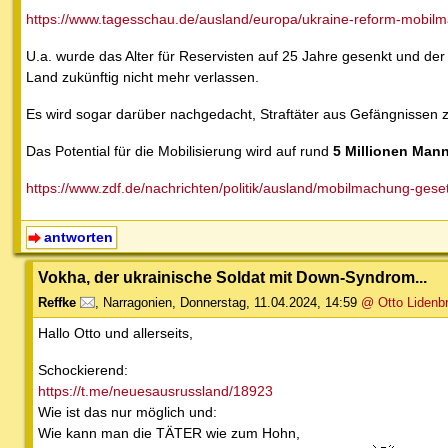
https://www.tagesschau.de/ausland/europa/ukraine-reform-mobil
U.a. wurde das Alter für Reservisten auf 25 Jahre gesenkt und d
Land zukünftig nicht mehr verlassen.
Es wird sogar darüber nachgedacht, Straftäter aus Gefängnissen z
Das Potential für die Mobilisierung wird auf rund
5 Millionen Man
https://www.zdf.de/nachrichten/politik/ausland/mobilmachung-gese
antworten
Vokha, der ukrainische Soldat mit Down-Syndrom...
Reffke
,
Narragonien
,
Donnerstag, 11.04.2024, 14:59
@ Otto Lidenb
Hallo Otto und allerseits,
Schockierend:
https://t.me/neuesausrussland/18923
Wie ist das nur möglich und:
Wie kann man die TÄTER wie zum Hohn,