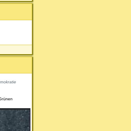
emokratie
 Grünen