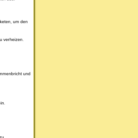
aketen, um den
u verheizen.
ammenbricht und
in.
 zu