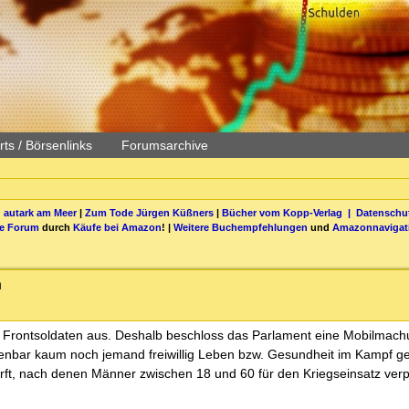
ts / Börsenlinks
Forumsarchive
 autark am Meer
|
Zum Tode Jürgen Küßners
|
Bücher vom Kopp-Verlag |
Datenschut
be Forum
durch
Käufe bei Amazon
! |
Weitere Buchempfehlungen
und
Amazonnavigat
n
ven Frontsoldaten aus. Deshalb beschloss das Parlament eine Mobilmac
fenbar kaum noch jemand freiwillig Leben bzw. Gesundheit im Kampf 
härft, nach denen Männer zwischen 18 und 60 für den Kriegseinsatz verpf