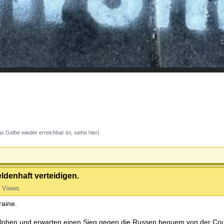
s Gelbe wieder erreichbar ist, siehe hier)
eldenhaft verteidigen.
 Views
raine.
eflohen und erwarten einen Sieg gegen die Russen bequem von der Co