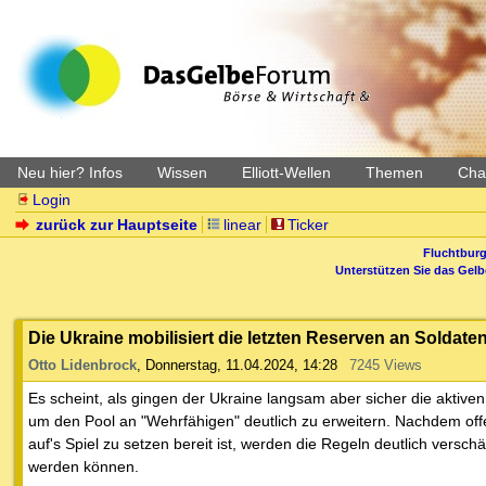
Neu hier? Infos
Wissen
Elliott-Wellen
Themen
Char
Login
zurück zur Hauptseite
linear
Ticker
Fluchtburg
Unterstützen Sie das Gel
Die Ukraine mobilisiert die letzten Reserven an Soldate
Otto Lidenbrock
,
Donnerstag, 11.04.2024, 14:28
7245 Views
Es scheint, als gingen der Ukraine langsam aber sicher die akti
um den Pool an "Wehrfähigen" deutlich zu erweitern. Nachdem of
auf's Spiel zu setzen bereit ist, werden die Regeln deutlich versc
werden können.