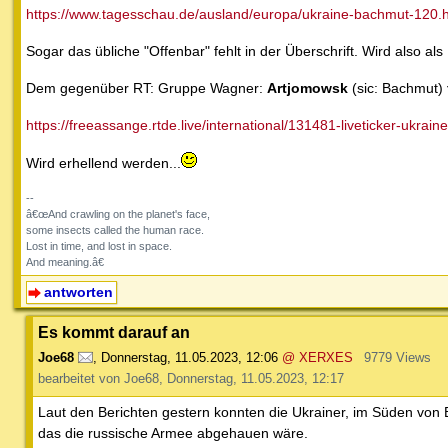
https://www.tagesschau.de/ausland/europa/ukraine-bachmut-120.
Sogar das übliche "Offenbar" fehlt in der Überschrift. Wird also als 
Dem gegenüber RT: Gruppe Wagner:
Artjomowsk
(sic: Bachmut)
https://freeassange.rtde.live/international/131481-liveticker-ukraine
Wird erhellend werden...
--
â€œAnd crawling on the planet's face,
some insects called the human race.
Lost in time, and lost in space.
And meaning.â€
antworten
Es kommt darauf an
Joe68
,
Donnerstag, 11.05.2023, 12:06
@ XERXES
9779 Views
bearbeitet von Joe68, Donnerstag, 11.05.2023, 12:17
Laut den Berichten gestern konnten die Ukrainer, im Süden von
das die russische Armee abgehauen wäre.