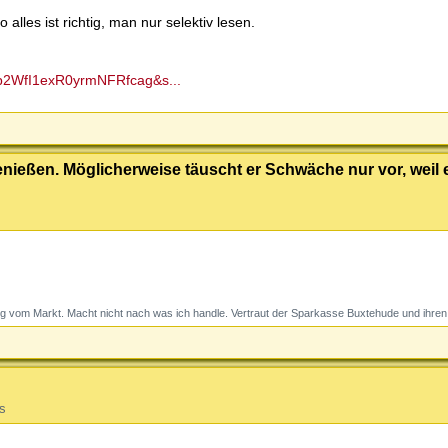
alles ist richtig, man nur selektiv lesen.
-p2WfI1exR0yrmNFRfcag&s...
enießen. Möglicherweise täuscht er Schwäche nur vor, weil e
g vom Markt. Macht nicht nach was ich handle. Vertraut der Sparkasse Buxtehude und ihren 
s