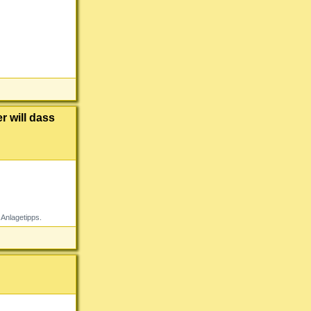
r will dass
Anlagetipps.