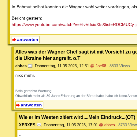
In Bahmut selbst konnten die Wagner wohl weiter vordringen, also 
Bericht gestern:
https://www.youtube.com/watch?v=EtvVdxioXIs&list=RDCMUCy
antworten
Alles was der Wagner Chef sagt ist mit Vorsicht zu g
die Ukraine hier angreift. o.T
ebbes
,
Donnerstag, 11.05.2023, 12:51
@ Joe68
8803 Views
nixx mehr.
--
Bafin-gerechte Warnung:
Obwohl ich mehr als 30 Jahre Erfahrung an der Börse habe, habe ich keine Ahnun
antworten
Wie er im Westen zitiert wird....Mein Eindruck...(OT)
XERXES
,
Donnerstag, 11.05.2023, 17:01
@ ebbes
8730 View
...