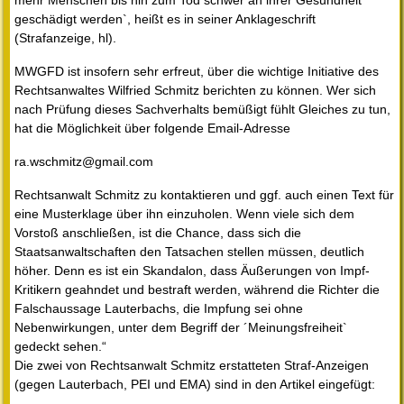
mehr Menschen bis hin zum Tod schwer an ihrer Gesundheit
geschädigt werden`, heißt es in seiner Anklageschrift
(Strafanzeige, hl).
MWGFD ist insofern sehr erfreut, über die wichtige Initiative des
Rechtsanwaltes Wilfried Schmitz berichten zu können. Wer sich
nach Prüfung dieses Sachverhalts bemüßigt fühlt Gleiches zu tun,
hat die Möglichkeit über folgende Email-Adresse
ra.wschmitz@gmail.com
Rechtsanwalt Schmitz zu kontaktieren und ggf. auch einen Text für
eine Musterklage über ihn einzuholen. Wenn viele sich dem
Vorstoß anschließen, ist die Chance, dass sich die
Staatsanwaltschaften den Tatsachen stellen müssen, deutlich
höher. Denn es ist ein Skandalon, dass Äußerungen von Impf-
Kritikern geahndet und bestraft werden, während die Richter die
Falschaussage Lauterbachs, die Impfung sei ohne
Nebenwirkungen, unter dem Begriff der ´Meinungsfreiheit`
gedeckt sehen.“
Die zwei von Rechtsanwalt Schmitz erstatteten Straf-Anzeigen
(gegen Lauterbach, PEI und EMA) sind in den Artikel eingefügt: