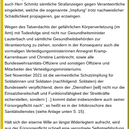
auch Herr Schmitz sämtliche Strafanzeigen gegen Verantwortliche
eingeleitet, welche die sogenannte „Impfung“ trotz nachweislicher
Schädlichkeit propagieren, gar erzwingen.
Wegen des Tatverdachts der gefährlichen Körperverletzung (im
Amt) mit Todesfolge sind nicht nur Gesundheitsminister
Lauterbach und sämtliche Gesundheitsbehörden zur
Verantwortung zu ziehen, sondern in der Konsequenz auch die
vormaligen Verteidigungsministerinnen Annegret Kramp-
Karrenbauer und Christine Lambrecht, sowie alle
Bundeswehrsanitäts-Offiziere und sonstigen Offiziere und
Mitarbeiter des Verteidigungsministeriums.
Seit November 2021 ist die vermeintliche Schutzimpfung für
Soldatinnen und Soldaten (nachfolgend: Soldaten) der
Bundeswehr verpflichtend, denn der „Dienstherr [will] nicht nur die
Einsatzbereitschaft und Funktionsfähigkeit der Streitkräfte
sicherstellen, sondern [...] kommt dabei insbesondere auch seiner
Fürsorgepflicht nach“, so heißt es in der Infobroschüre des
Sanitätsdienstes (siehe Anlage unten S. 15).
Hält sich der eiserne Wille an längst Widerlegtem aufrecht, wird
aus der Fürsorgepflicht schnell eine verordnete Selbstgefährdung.