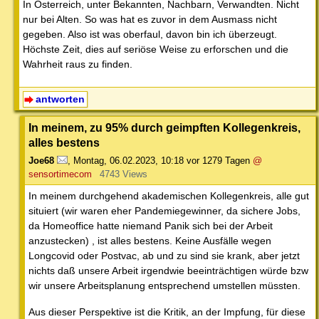
In Österreich, unter Bekannten, Nachbarn, Verwandten. Nicht
nur bei Alten. So was hat es zuvor in dem Ausmass nicht
gegeben. Also ist was oberfaul, davon bin ich überzeugt.
Höchste Zeit, dies auf seriöse Weise zu erforschen und die
Wahrheit raus zu finden.
antworten
In meinem, zu 95% durch geimpften Kollegenkreis,
alles bestens
Joe68
,
Montag, 06.02.2023, 10:18
vor 1279 Tagen
@
sensortimecom
4743 Views
In meinem durchgehend akademischen Kollegenkreis, alle gut
situiert (wir waren eher Pandemiegewinner, da sichere Jobs,
da Homeoffice hatte niemand Panik sich bei der Arbeit
anzustecken) , ist alles bestens. Keine Ausfälle wegen
Longcovid oder Postvac, ab und zu sind sie krank, aber jetzt
nichts daß unsere Arbeit irgendwie beeinträchtigen würde bzw
wir unsere Arbeitsplanung entsprechend umstellen müssten.
Aus dieser Perspektive ist die Kritik, an der Impfung, für diese