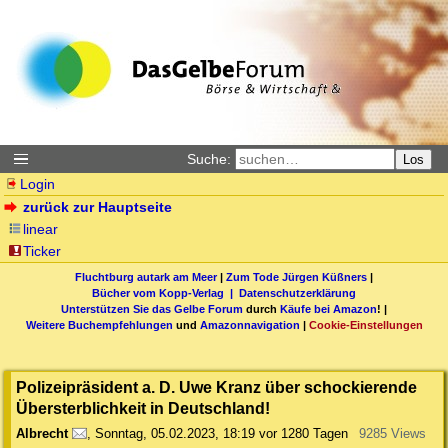
Suche:
Los
Login
zurück zur Hauptseite
linear
Ticker
Fluchtburg autark am Meer
|
Zum Tode Jürgen Küßners
|
Bücher vom Kopp-Verlag |
Datenschutzerklärung
Unterstützen Sie das Gelbe Forum
durch
Käufe bei Amazon
! |
Weitere Buchempfehlungen
und
Amazonnavigation
|
Cookie-Einstellungen
Polizeipräsident a. D. Uwe Kranz über schockierende
Übersterblichkeit in Deutschland!
Albrecht
,
Sonntag, 05.02.2023, 18:19
vor 1280 Tagen
9285 Views