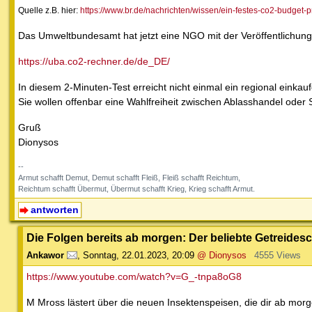
Quelle z.B. hier:
https://www.br.de/nachrichten/wissen/ein-festes-co2-budget
Das Umweltbundesamt hat jetzt eine NGO mit der Veröffentlichun
https://uba.co2-rechner.de/de_DE/
In diesem 2-Minuten-Test erreicht nicht einmal ein regional eink
Sie wollen offenbar eine Wahlfreiheit zwischen Ablasshandel oder 
Gruß
Dionysos
--
Armut schafft Demut, Demut schafft Fleiß, Fleiß schafft Reichtum,
Reichtum schafft Übermut, Übermut schafft Krieg, Krieg schafft Armut.
antworten
Die Folgen bereits ab morgen: Der beliebte Getreidesc
Ankawor
,
Sonntag, 22.01.2023, 20:09
@ Dionysos
4555 Views
https://www.youtube.com/watch?v=G_-tnpa8oG8
M Mross lästert über die neuen Insektenspeisen, die dir ab mor