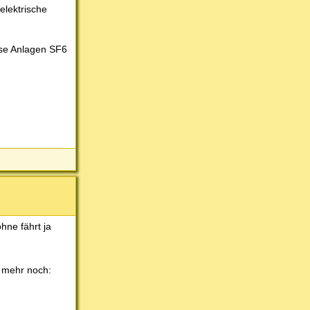
elektrische
ese Anlagen SF6
hne fährt ja
a mehr noch: