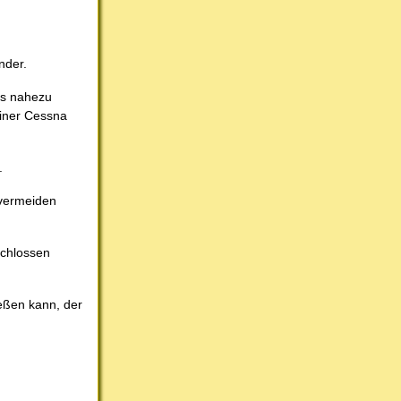
nder.
es nahezu
einer Cessna
.
 vermeiden
schlossen
ießen kann, der