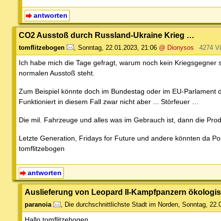
antworten
CO2 Ausstoß durch Russland-Ukraine Krieg …
tomflitzebogen
,
Sonntag, 22.01.2023, 21:06
@ Dionysos
4274 V
Ich habe mich die Tage gefragt, warum noch kein Kriegsgegner si
normalen Ausstoß steht.
Zum Beispiel könnte doch im Bundestag oder im EU-Parlament d
Funktioniert in diesem Fall zwar nicht aber ... Störfeuer …
Die mil. Fahrzeuge und alles was im Gebrauch ist, dann die Prod
Letzte Generation, Fridays for Future und andere könnten da Po
tomflitzebogen
antworten
Auslieferung von Leopard II-Kampfpanzern ökologis
paranoia
,
Die durchschnittlichste Stadt im Norden
,
Sonntag, 22.
Hallo tomflitzebogen,