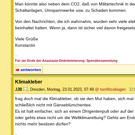
Man könnte also neben dem CO2, daß von Militärtechnik in der
Schaltanlagen, Umspannwerke usw. zu Schaden kommen.
Von den Nachrichten, die ich wahrnahm, wurden sehr viele ele
beinhaltet hatten. Wenn ja, dann ist sicher viel davon freigeset
Viele Grüße
Konstantin
--
Für ein Ende der Anastasia-Diskriminierung: Spendensammlung
antworten
Klimakleber
JJB
,
Dresden
,
Montag, 23.01.2023, 07:49
@ tomflitzebogen
321
frag doch mal die Klimakleber, ob sie den Mut haben, sich mal
schließlich nicht mit Gänseblümchentee.
Es ist halt einfacher, sich an einem DIrigentenpult oder auf de
oder gehts etwa nicht um die Weltklimarettung? Gehts am Ende
nichts mehr besitzen dürfen?
--