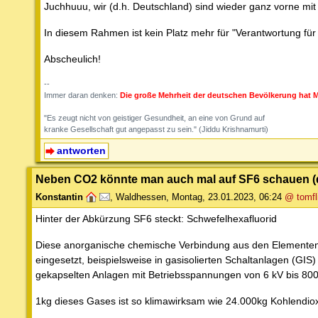
Juchhuuu, wir (d.h. Deutschland) sind wieder ganz vorne m
In diesem Rahmen ist kein Platz mehr für "Verantwortung für
Abscheulich!
--
Immer daran denken:
Die große Mehrheit der deutschen Bevölkerung hat M
"Es zeugt nicht von geistiger Gesundheit, an eine von Grund auf
kranke Gesellschaft gut angepasst zu sein." (Jiddu Krishnamurti)
antworten
Neben CO2 könnte man auch mal auf SF6 schauen (d
Konstantin
,
Waldhessen
,
Montag, 23.01.2023, 06:24
@ tomfl
Hinter der Abkürzung SF6 steckt: Schwefelhexafluorid
Diese anorganische chemische Verbindung aus den Elementen S
eingesetzt, beispielsweise in gasisolierten Schaltanlagen (GIS
gekapselten Anlagen mit Betriebsspannungen von 6 kV bis 800
1kg dieses Gases ist so klimawirksam wie 24.000kg Kohlendiox