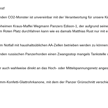
rst!
nden CO2-Monster ist unvereinbar mit der Verantwortung für unsere Ki
geheimen Kraus-Maffei Wegmann Panzers Edison-1, der aufgrund sein
 zum Roten Platz durchfahren kann wie es damals Matthias Rust nur mit 
im Notfall mit haushaltsüblichen AA-Zellen betrieben werden zu können
allenden russischen Panzerhorden einen Zwangsstop mangels Tankstelle
er auch wahlweise direkt an das Hoch- oder Mittelspannungsnetz ange
55 mm-Konfetti-Glattrohrkanone, mit dem der Panzer Grünschnitt versch