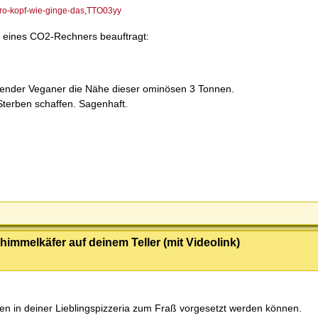
-pro-kopf-wie-ginge-das,TTO03yy
g eines CO2-Rechners beauftragt:
aufender Veganer die Nähe dieser ominösen 3 Tonnen.
Sterben schaffen. Sagenhaft.
himmelkäfer auf deinem Teller (mit Videolink)
gen in deiner Lieblingspizzeria zum Fraß vorgesetzt werden können.