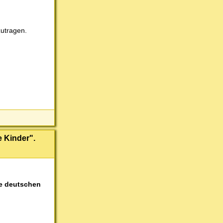
zutragen.
e Kinder".
le deutschen