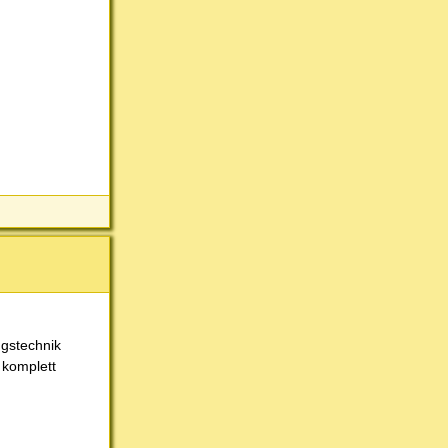
ngstechnik
 komplett