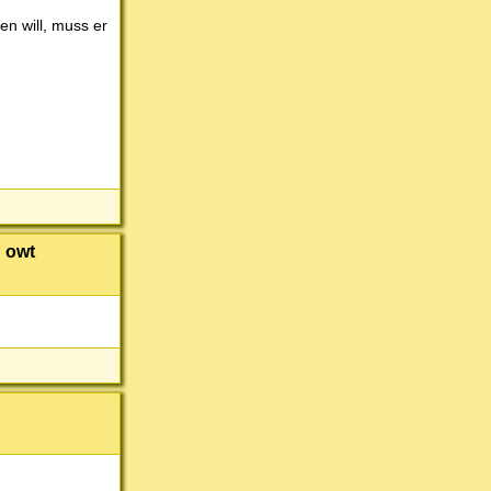
n will, muss er
? owt