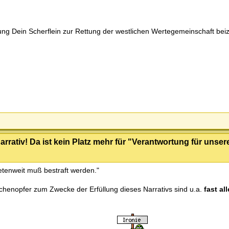
tzung Dein Scherflein zur Rettung der westlichen Wertegemeinschaft bei
rrativ! Da ist kein Platz mehr für "Verantwortung für unser
netenweit muß bestraft werden."
chenopfer zum Zwecke der Erfüllung dieses Narrativs sind u.a.
fast al