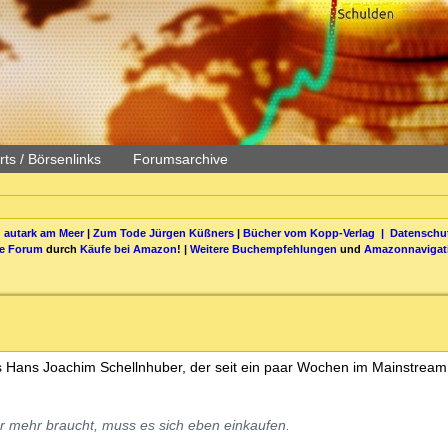
ts / Börsenlinks
Forumsarchive
 autark am Meer
|
Zum Tode Jürgen Küßners
|
Bücher vom Kopp-Verlag |
Datenschut
be Forum
durch
Käufe bei Amazon
! |
Weitere Buchempfehlungen
und
Amazonnavigat
s Hans Joachim Schellnhuber, der seit ein paar Wochen im Mainstream
r mehr braucht, muss es sich eben einkaufen.