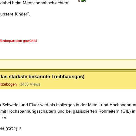
it dabei beim Menschenabschlachten!
 unsere Kinder".
örderparteien gewählt!
as stärkste bekannte Treibhausgas)
itzebogen
3433 Views
chwefel und Fluor wird als Isoliergas in der Mittel- und Hochspannu
) mit Hochspannungsschaltern und bei gasisolierten Rohrleitern (GIL) in
 kV.
id (CO2)!!!