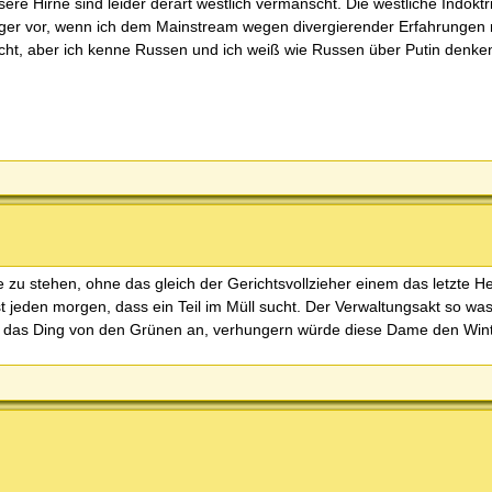
ere Hirne sind leider derart westlich vermanscht. Die westliche Indoktr
ziger vor, wenn ich dem Mainstream wegen divergierender Erfahrungen n
 nicht, aber ich kenne Russen und ich weiß wie Russen über Putin denke
 zu stehen, ohne das gleich der Gerichtsvollzieher einem das letzte H
st jeden morgen, dass ein Teil im Müll sucht. Der Verwaltungsakt so was 
 das Ding von den Grünen an, verhungern würde diese Dame den Winte