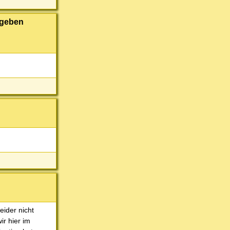
rgeben
eider nicht
ir hier im