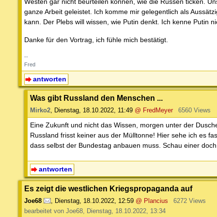
Westen gar nicht beurteilen können, wie die Russen ticken. Uns
ganze Arbeit geleistet. Ich komme mir gelegentlich als Aussät
kann. Der Plebs will wissen, wie Putin denkt. Ich kenne Putin
Danke für den Vortrag, ich fühle mich bestätigt.
--
Fred
antworten
Was gibt Russland den Menschen ...
Mirko2
,
Dienstag, 18.10.2022, 11:49
@ FredMeyer
6560 Views
Eine Zukunft und nicht das Wissen, morgen unter der Dusche
Russland frisst keiner aus der Mülltonne! Hier sehe ich es fa
dass selbst der Bundestag anbauen muss. Schau einer doch
antworten
Es zeigt die westlichen Kriegspropaganda auf
Joe68
,
Dienstag, 18.10.2022, 12:59
@ Plancius
6272 Views
bearbeitet von Joe68, Dienstag, 18.10.2022, 13:34