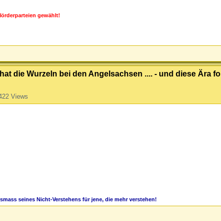
örderparteien gewählt!
hat die Wurzeln bei den Angelsachsen .... - und diese Ära fol
422 Views
smass seines Nicht-Verstehens für jene, die mehr verstehen!