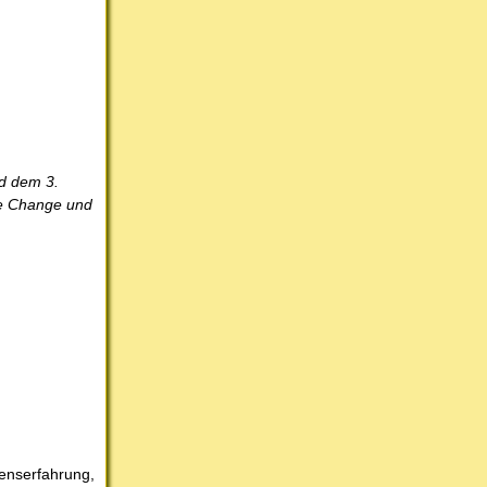
nd dem 3.
me Change und
enserfahrung,