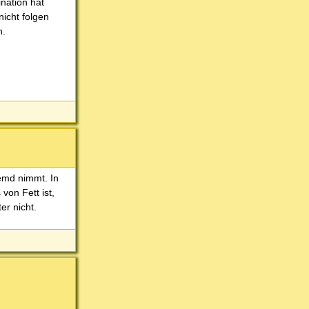
ination hat
icht folgen
n.
emd nimmt. In
von Fett ist,
r nicht.