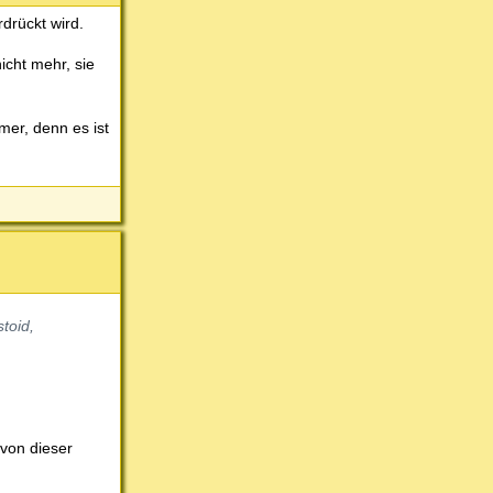
drückt wird.
icht mehr, sie
mer, denn es ist
toid,
 von dieser