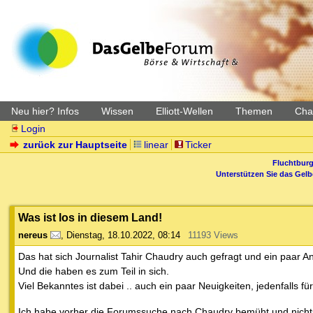
Neu hier? Infos
Wissen
Elliott-Wellen
Themen
Char
Login
zurück zur Hauptseite
linear
Ticker
Fluchtburg
Unterstützen Sie das Gel
Was ist los in diesem Land!
nereus
,
Dienstag, 18.10.2022, 08:14
11193 Views
Das hat sich Journalist Tahir Chaudry auch gefragt und ein paar 
Und die haben es zum Teil in sich.
Viel Bekanntes ist dabei .. auch ein paar Neuigkeiten, jedenfalls fü
Ich habe vorher die Forumssuche nach Chaudry bemüht und nicht