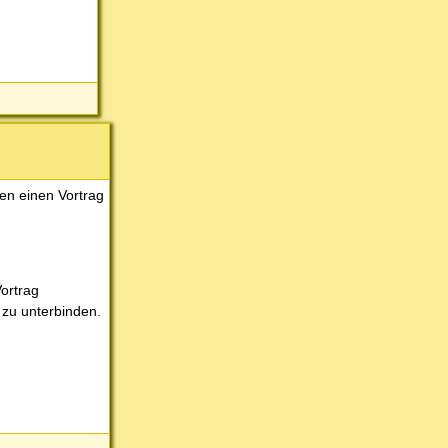
en einen Vortrag
Vortrag
 zu unterbinden.