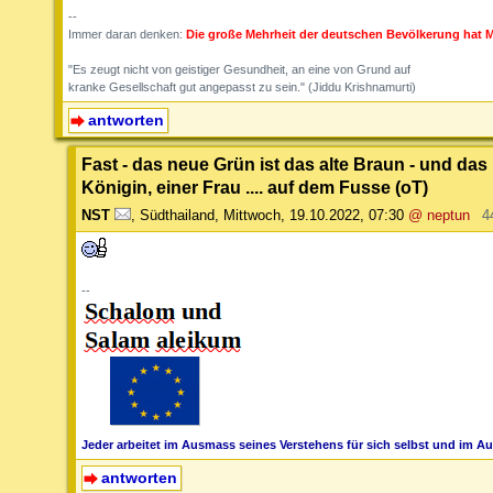
--
Immer daran denken:
Die große Mehrheit der deutschen Bevölkerung hat M
"Es zeugt nicht von geistiger Gesundheit, an eine von Grund auf
kranke Gesellschaft gut angepasst zu sein." (Jiddu Krishnamurti)
antworten
Fast - das neue Grün ist das alte Braun - und das 
Königin, einer Frau .... auf dem Fusse (oT)
NST
,
Südthailand
,
Mittwoch, 19.10.2022, 07:30
@ neptun
4
--
Jeder arbeitet im Ausmass seines Verstehens für sich selbst und im Au
antworten