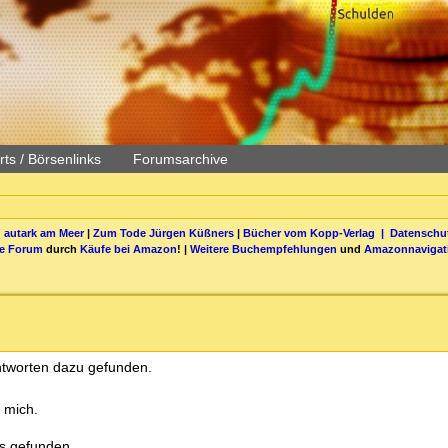
ts / Börsenlinks
Forumsarchive
 autark am Meer
|
Zum Tode Jürgen Küßners
|
Bücher vom Kopp-Verlag |
Datenschut
be Forum
durch
Käufe bei Amazon
! |
Weitere Buchempfehlungen
und
Amazonnavigat
Antworten dazu gefunden.
r mich.
s gefunden.