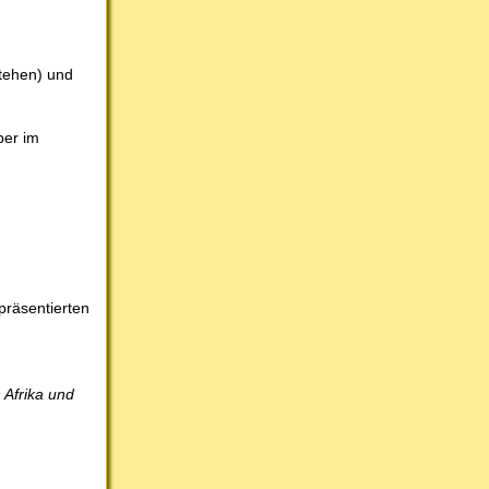
stehen) und
ber im
 präsentierten
 Afrika und