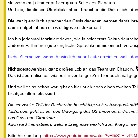
sie wohnten ja immer auf der guten Seite des Planeten.
Und die, die diesen Überblick haben, brauchen die Doku nicht, de
Die wenig englisch sprechenden Ossis dagegen werden damit ihre 
damit entgeht ihnen ein wichtiges Zeitdokument.
Ich bin jedesmal fasziniert davon, wie in solcherart Dokus deutsc
anderen Fall immer gute englische Sprachkenntnis einfach vorausg
Liebe Alternative, wenn Ihr wirklich mehr Leute erreichen wollt, dan
Nichtsdestoweniger, ganz großes Lob an das Team um Chaudry.
Das ist Journalismus, wie es ihn vor langer Zeit hier auch mal geg
Und weil es so schön war, gibt es hier auch noch einen zweiten Teil, 
Lichtgestalten fokussiert.
Dieser zweite Teil der Recherche beschäftigt sich schwerpunktmäßi
Außerdem geht es um den Untergang des US-Imperiums, die multip
das Gas- und Ölroulette.
Auch wird thematisiert, welche Ereignisse wirklich zum Krieg in de
Bitte hier entlang:
https://www.youtube.com/watch?v=llbX1HxvPJM