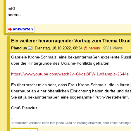
mfG
nereus
antworten
Ein weiterer hervorragender Vortrag zum Thema Ukra
Plancius
,
Dienstag, 18.10.2022, 08:34
@ nereus
9581 Views
Gabriele Krone-Schmalz, eine bekanntermaßen exzellente Russla
über die Hintergründe des Ukraine-Konflikts gehalten.
https://www.youtube.com/watch?v=Gkozj8FWI1w&amp;t=2644s
Es überrascht mich sehr, dass Frau Krone-Schmalz, die in ihren j
überhaupt an einer öffentlichen Einrichtung halten durfte und da
Sie ist ja bekanntermaßen eine sogenannte "Putin-Versteherin".
Gruß Plancius
--
"Natürlicher Verstand kann fast jeden Grad an Bildung ersetzen, aber keine Bil