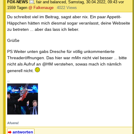
FOX-NEWS
,
fair and balanced
,
Samstag, 30.04.2022, 09:43
vor
1559 Tagen
@ Falkenauge
4022 Views
Du schreibst viel im Beitrag, sagst aber nix. Ein paar Appetit-
Häppchen hätten mich diesmal sogar veranlasst, deine Webseite
zu betreten ... aber das lass ich lieber.
Grüße
PS Weiter unten gabs Dresche für völlig unkommentierte
Threaderöffnungen. Das hier war mMn nicht viel besser ... bitte
nicht als Aufruf an @HM verstehen, sowas mach ich nämlich
generell nicht.
--
Afuera!
antworten