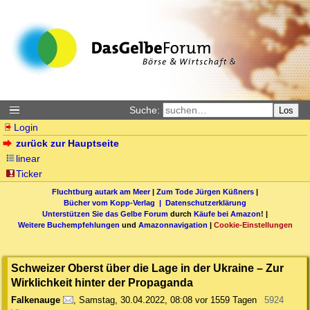
Suche:
Los
Login
zurück zur Hauptseite
linear
Ticker
Fluchtburg autark am Meer
|
Zum Tode Jürgen Küßners
|
Bücher vom Kopp-Verlag |
Datenschutzerklärung
Unterstützen Sie das Gelbe Forum
durch
Käufe bei Amazon
! |
Weitere Buchempfehlungen
und
Amazonnavigation
|
Cookie-Einstellungen
Schweizer Oberst über die Lage in der Ukraine – Zur
Wirklichkeit hinter der Propaganda
Falkenauge
,
Samstag, 30.04.2022, 08:08
vor 1559 Tagen
5924