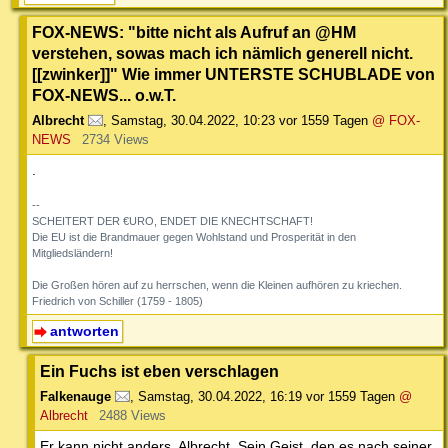
FOX-NEWS: "bitte nicht als Aufruf an @HM
verstehen, sowas mach ich nämlich generell nicht.
[[zwinker]]" Wie immer UNTERSTE SCHUBLADE von
FOX-NEWS... o.w.T.
Albrecht
,
Samstag, 30.04.2022, 10:23
vor 1559 Tagen
@ FOX-
NEWS
2734 Views
.
--
SCHEITERT DER €URO, ENDET DIE KNECHTSCHAFT!
Die EU ist die Brandmauer gegen Wohlstand und Prosperität in den
Mitgliedsländern!
Die Großen hören auf zu herrschen, wenn die Kleinen aufhören zu kriechen.
Friedrich von Schiller (1759 - 1805)
antworten
Ein Fuchs ist eben verschlagen
Falkenauge
,
Samstag, 30.04.2022, 16:19
vor 1559 Tagen
@
Albrecht
2488 Views
Er kann nicht anders, Albrecht. Sein Geist, den es nach seiner