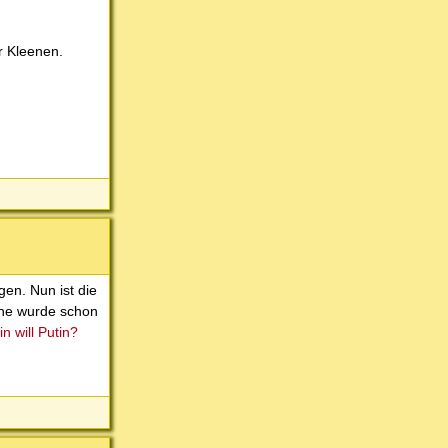
r Kleenen.
gen. Nun ist die
aine wurde schon
n will Putin?