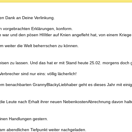
en Dank an Deine Verlinkung.
tin vorgebrachten Erklärungen, konform.
e war und den pösen HIIItler auf Knien angefleht hat, von einem Kriege
 um weiter die Welt beherrschen zu können.
eisen zu lassen. Und das hat er mit Stand heute 25.02. morgens doch 
recher sind nur eins: völlig lächerlich!
 Dem benachbarten GrannyBlackyLiebhaber geht es dieses Jahr mit eini
so die Leute nach Erhalt ihrer neuen NebenkostenAbrechnung davon hal
meinen Handlungen gestern.
am abendlichen Tiefpunkt weiter nachgeladen.