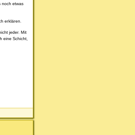
s noch etwas
ch erklären.
cht jeder. Mit
h eine Schicht,