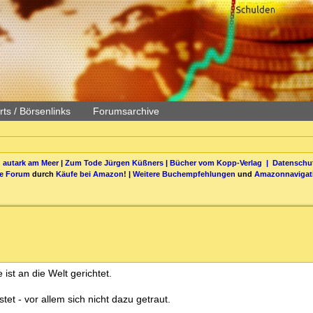
ts / Börsenlinks
Forumsarchive
 autark am Meer
|
Zum Tode Jürgen Küßners
|
Bücher vom Kopp-Verlag |
Datenschut
be Forum
durch
Käufe bei Amazon
! |
Weitere Buchempfehlungen
und
Amazonnavigat
 ist an die Welt gerichtet.
tet - vor allem sich nicht dazu getraut.