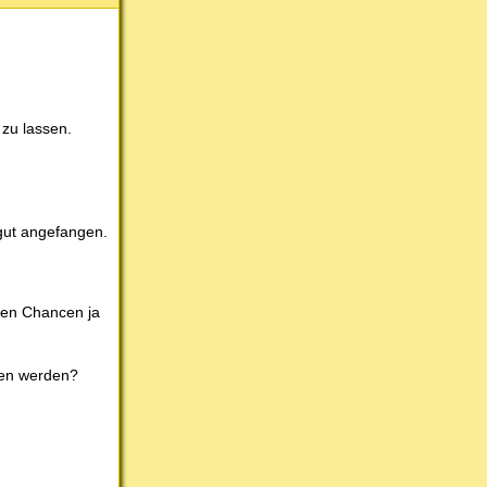
 zu lassen.
gut angefangen.
gen Chancen ja
ten werden?