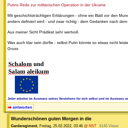
Putins Rede zur militärischen Operation in der Ukraine
Mit geschichtsträchtigen Erklärungen - ohne ein Blatt vor den M
anders definiert wird - und zwar richtig - dem Gedanken nach dem
Aus meiner Sicht Prädikat sehr wertvoll.
Was auch klar sein dürfte - selbst Putin könnte so etwas nicht lei
Gruss
--
Jeder arbeitet im Ausmass seines Verstehens für sich selbst und im Ausmass sei
antworten
Wunderschönen guten Morgen in die
Garderegiment
,
Freitag, 25.02.2022, 03:46
@ NST
6145 Views