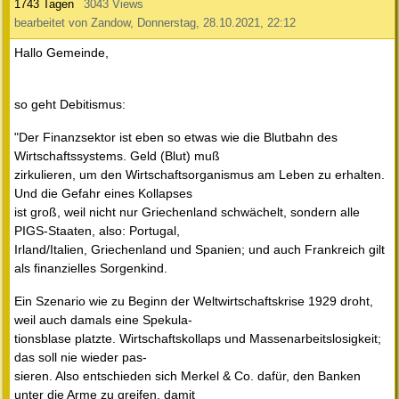
1743 Tagen
3043 Views
bearbeitet von Zandow, Donnerstag, 28.10.2021, 22:12
Hallo Gemeinde,
so geht Debitismus:
"Der Finanzsektor ist eben so etwas wie die Blutbahn des
Wirtschaftssystems. Geld (Blut) muß
zirkulieren, um den Wirtschaftsorganismus am Leben zu erhalten.
Und die Gefahr eines Kollapses
ist groß, weil nicht nur Griechenland schwächelt, sondern alle
PIGS-Staaten, also: Portugal,
Irland/Italien, Griechenland und Spanien; und auch Frankreich gilt
als finanzielles Sorgenkind.
Ein Szenario wie zu Beginn der Weltwirtschaftskrise 1929 droht,
weil auch damals eine Spekula-
tionsblase platzte. Wirtschaftskollaps und Massenarbeitslosigkeit;
das soll nie wieder pas-
sieren. Also entschieden sich Merkel & Co. dafür, den Banken
unter die Arme zu greifen, damit