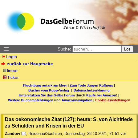
Suche:
Los
Login
zurück zur Hauptseite
linear
Ticker
Fluchtburg autark am Meer
|
Zum Tode Jürgen Küßners
|
Bücher vom Kopp-Verlag |
Datenschutzerklärung
Unterstützen Sie das Gelbe Forum
durch
Käufe bei Amazon
! |
Weitere Buchempfehlungen
und
Amazonnavigation
|
Cookie-Einstellungen
Das oekonomische Zitat (127); heute: S. von Aichfriede
zu Schulden und Krisen in der EU
Zandow
,
Heidenau/Sachsen
,
Donnerstag, 28.10.2021, 21:51
vor