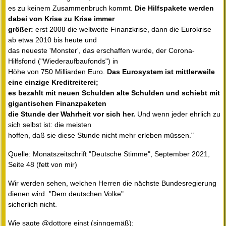
es zu keinem Zusammenbruch kommt.
Die Hilfspakete werden
dabei von Krise zu Krise immer
größer:
erst 2008 die weltweite Finanzkrise, dann die Eurokrise
ab etwa 2010 bis heute und
das neueste 'Monster', das erschaffen wurde, der Corona-
Hilfsfond ("Wiederaufbaufonds") in
Höhe von 750 Milliarden Euro.
Das Eurosystem ist mittlerweile
eine einzige Kreditreiterei;
es bezahlt mit neuen Schulden alte Schulden und schiebt mit
gigantischen Finanzpaketen
die Stunde der Wahrheit vor sich her.
Und wenn jeder ehrlich zu
sich selbst ist: die meisten
hoffen, daß sie diese Stunde nicht mehr erleben müssen."
Quelle: Monatszeitschrift "Deutsche Stimme", September 2021,
Seite 48 (fett von mir)
Wir werden sehen, welchen Herren die nächste Bundesregierung
dienen wird. "Dem deutschen Volke"
sicherlich nicht.
Wie sagte @dottore einst (sinngemäß):