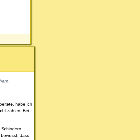
hern.
rbeitete, habe ich
cht zählen. Bei
n Schindern
r bewusst, dass