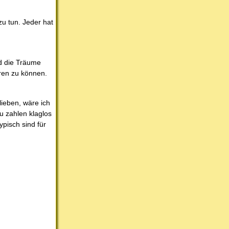
zu tun. Jeder hat
nd die Träume
ren zu können.
lieben, wäre ich
zu zahlen klaglos
ypisch sind für