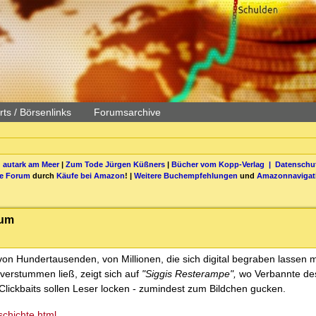
ts / Börsenlinks
Forumsarchive
 autark am Meer
|
Zum Tode Jürgen Küßners
|
Bücher vom Kopp-Verlag |
Datenschut
be Forum
durch
Käufe bei Amazon
! |
Weitere Buchempfehlungen
und
Amazonnavigat
aum
el von Hundertausenden, von Millionen, die sich digital begraben lassen
hn verstummen ließ, zeigt sich auf
"Siggis Resterampe",
wo Verbannte de
Clickbaits sollen Leser locken - zumindest zum Bildchen gucken.
schichte.html