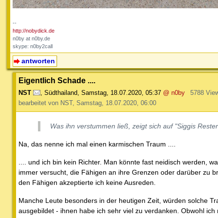
--
http://nobydick.de
n0by at n0by.de
skype: n0by2call
antworten
Eigentlich Schade ....
NST
,
Südthailand
,
Samstag, 18.07.2020, 05:37
@ n0by
5788 Vie
bearbeitet von NST, Samstag, 18.07.2020, 06:00
Was ihn verstummen ließ, zeigt sich auf
"Siggis Rest
Na, das nenne ich mal einen karmischen Traum ....
.... und ich bin kein Richter. Man könnte fast neidisch werden, was
immer versucht, die Fähigen an ihre Grenzen oder darüber zu br
den Fähigen akzeptierte ich keine Ausreden.
Manche Leute besonders in der heutigen Zeit, würden solche Tr
ausgebildet - ihnen habe ich sehr viel zu verdanken. Obwohl ic