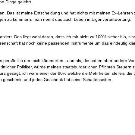
me Dinge gelehrt.
eren. Das ist meine Entscheidung und hat nichts mit meinen Ex-Lehrern 
ngen zu kümmern, man nennt das auch Leben in Eigenverantwortung.
atziert. Das liegt wohl daran, dass ich mir nicht zu 100% sicher bin, si
ssenschaft hat noch keine passenden Instrumente um das eindeutig klä
lls persönlich um mich kümmerten - damals, die hatten aber andere Vor
ittlicher Politiker, würde meinen staatsbürgerlichen Pflichten Steuern 
z gesagt, ich wäre einer der 80% welche die Mehrheiten stellen, die t
n geschenkt und jedes Geschenk hat seine Schattenseiten.