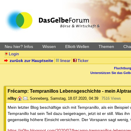
Neu hier? Infos
Wissen
Elliott-Wellen
Themen
Char
Login
zurück zur Hauptseite
linear
Ticker
Fluchtburg
Unterstützen Sie das Gel
Frécamp: Tempranillos Lebensgeschichte - mein Alptr
n0by
,
Sonneberg
,
Samstag, 18.07.2020, 04:39
7516 Views
Mein letzter Blog beschäftige sich mit Tempranillo, als ein Beispi
Tempranillo hat sein Teil dazu beigetragen, jetzt ist er still. Was i
gegenseitig höhere Einsicht versichern. Der Vorspann sagt wenig, 
https://n0by.blogspot.com/2020/07/frecamp-trempanillos-lebensge