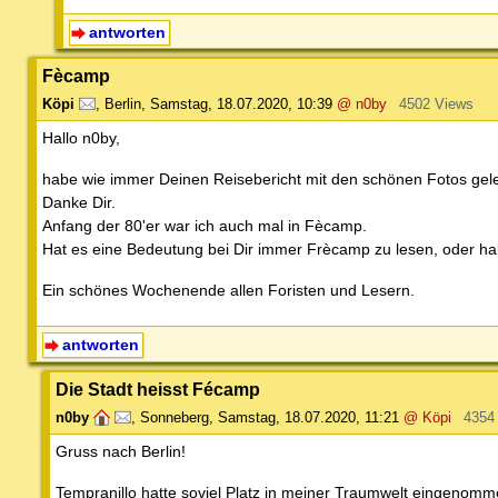
antworten
Fècamp
Köpi
,
Berlin
,
Samstag, 18.07.2020, 10:39
@ n0by
4502 Views
Hallo n0by,
habe wie immer Deinen Reisebericht mit den schönen Fotos gel
Danke Dir.
Anfang der 80'er war ich auch mal in Fècamp.
Hat es eine Bedeutung bei Dir immer Frècamp zu lesen, oder h
Ein schönes Wochenende allen Foristen und Lesern.
antworten
Die Stadt heisst Fécamp
n0by
,
Sonneberg
,
Samstag, 18.07.2020, 11:21
@ Köpi
4354
Gruss nach Berlin!
Tempranillo hatte soviel Platz in meiner Traumwelt eingenomme