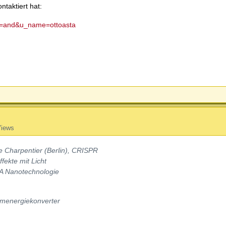
taktiert hat:
ao=and&u_name=ottoasta
Views
 Charpentier (Berlin), CRISPR
ffekte mit Licht
A Nanotechnologie
aumenergiekonverter