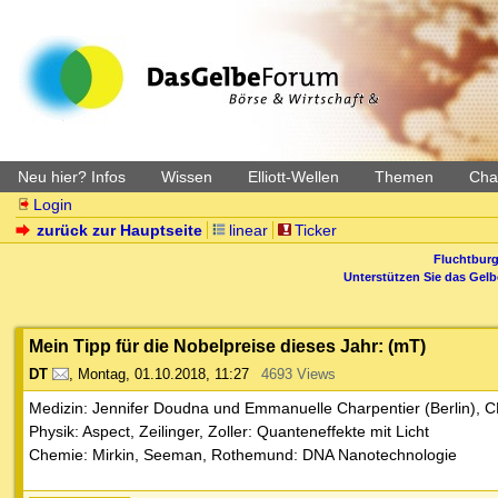
Neu hier? Infos
Wissen
Elliott-Wellen
Themen
Char
Login
zurück zur Hauptseite
linear
Ticker
Fluchtburg
Unterstützen Sie das Gel
Mein Tipp für die Nobelpreise dieses Jahr: (mT)
DT
,
Montag, 01.10.2018, 11:27
4693 Views
Medizin: Jennifer Doudna und Emmanuelle Charpentier (Berlin), 
Physik: Aspect, Zeilinger, Zoller: Quanteneffekte mit Licht
Chemie: Mirkin, Seeman, Rothemund: DNA Nanotechnologie