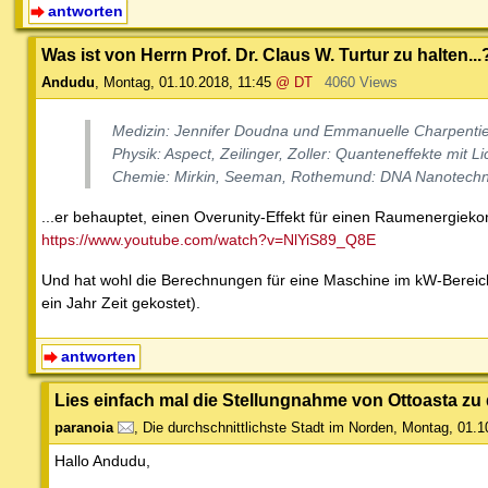
antworten
Was ist von Herrn Prof. Dr. Claus W. Turtur zu halten...
Andudu
,
Montag, 01.10.2018, 11:45
@ DT
4060 Views
Medizin: Jennifer Doudna und Emmanuelle Charpentie
Physik: Aspect, Zeilinger, Zoller: Quanteneffekte mit Li
Chemie: Mirkin, Seeman, Rothemund: DNA Nanotechn
...er behauptet, einen Overunity-Effekt für einen Raumenergiek
https://www.youtube.com/watch?v=NlYiS89_Q8E
Und hat wohl die Berechnungen für eine Maschine im kW-Bereich f
ein Jahr Zeit gekostet).
antworten
Lies einfach mal die Stellungnahme von Ottoasta zu d
paranoia
,
Die durchschnittlichste Stadt im Norden
,
Montag, 01.1
Hallo Andudu,