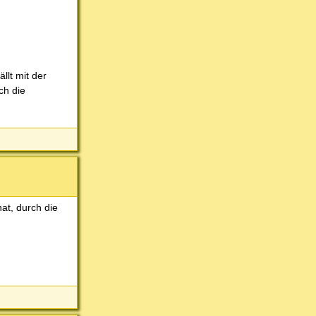
llt mit der
ch die
at, durch die