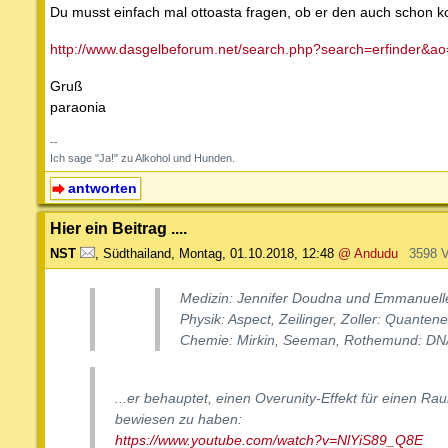
Du musst einfach mal ottoasta fragen, ob er den auch schon kon
http://www.dasgelbeforum.net/search.php?search=erfinder&
Gruß
paraonia
--
Ich sage "Ja!" zu Alkohol und Hunden.
antworten
Hier ein Beitrag ....
NST
,
Südthailand
,
Montag, 01.10.2018, 12:48
@ Andudu
3598 
Medizin: Jennifer Doudna und Emmanuelle
Physik: Aspect, Zeilinger, Zoller: Quantene
Chemie: Mirkin, Seeman, Rothemund: DN
...er behauptet, einen Overunity-Effekt für einen R
bewiesen zu haben:
https://www.youtube.com/watch?v=NlYiS89_Q8E