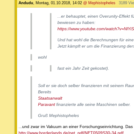
Andudu
,
Montag, 01.10.2018, 14:02
@ Mephistopheles
3189 Vi
...er behauptet, einen Overunity-Effekt
bewiesen zu haben:
https://www.youtube.com/watch?v=NlY
Und hat wohl die Berechnungen für eine
Jetzt kämpft er um die Finanzierung ders
wohl
fast ein Jahr Zeit gekostet).
Soll er sie doch selber finanzieren mit seinem Ra
Bereits
Staatsanwalt
Paravant
finanzierte alle seine Maschinen selber.
Gruß Mephistopheles
...und zwar im Vakuum an einer Forschungseinrichtung. Das 
http://www.borderlands.de/net_pdf/NET0509S30-34.pdf