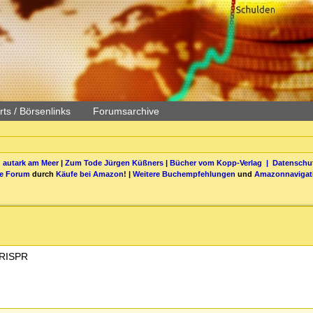
ts / Börsenlinks
Forumsarchive
 autark am Meer
|
Zum Tode Jürgen Küßners
|
Bücher vom Kopp-Verlag |
Datenschut
be Forum
durch
Käufe bei Amazon
! |
Weitere Buchempfehlungen
und
Amazonnavigat
CRISPR