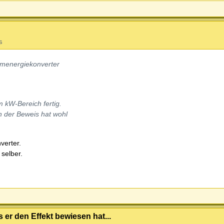
s
aumenergiekonverter
 kW-Bereich fertig.
in der Beweis hat wohl
verter.
 selber.
 er den Effekt bewiesen hat...