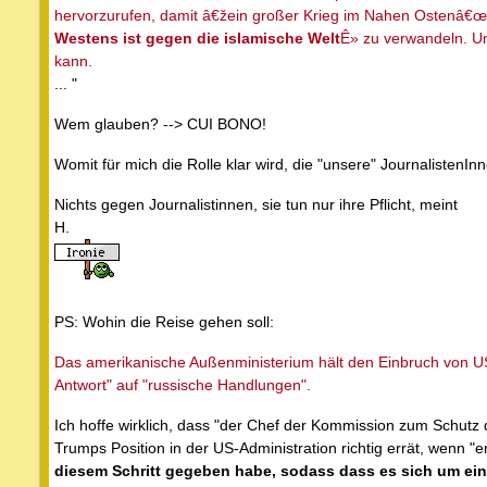
hervorzurufen, damit â€žein großer Krieg im Nahen Ostenâ€œ 
Westens ist gegen die islamische Welt
Ê» zu verwandeln. Un
kann.
... "
Wem glauben? --> CUI BONO!
Womit für mich die Rolle klar wird, die "unsere" JournalistenIn
Nichts gegen Journalistinnen, sie tun nur ihre Pflicht, meint
H.
PS: Wohin die Reise gehen soll:
Das amerikanische Außenministerium hält den Einbruch von US-
Antwort" auf "russische Handlungen".
Ich hoffe wirklich, dass "der Chef der Kommission zum Schutz d
Trumps Position in der US-Administration richtig errät, wenn "e
diesem Schritt gegeben habe, sodass dass es sich um ein