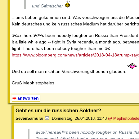
und Giftmischer.
...ums Leben gekommen sind. Was verschweigen uns die Medie
Kein deutsches und kein russisches Medium hat darüber berichte
â€œThereâ€™s been nobody tougher on Russia than President Do
it a little while ago -- fight in Syria recently, a month ago, be
fight. There has been nobody tougher than me.â€
https://www.bloomberg.com/news/articles/2018-04-18/trump-says-
Und da soll man nicht an Verschwörungstheorien glauben.
Gruß Mephistopheles
antworten
Geht es um die russischen Söldner?
SevenSamurai
,
Donnerstag, 26.04.2018, 11:48
@ Mephistophel
â€œThereâ€™s been nobody tougher on Russia than
Trump said. â€œWe had a very, very severe -- we wer