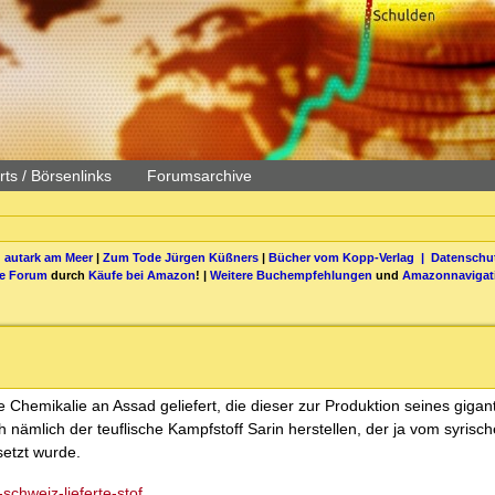
ts / Börsenlinks
Forumsarchive
 autark am Meer
|
Zum Tode Jürgen Küßners
|
Bücher vom Kopp-Verlag |
Datenschut
be Forum
durch
Käufe bei Amazon
! |
Weitere Buchempfehlungen
und
Amazonnavigat
 Chemikalie an Assad geliefert, die dieser zur Produktion seines gigan
h nämlich der teuflische Kampfstoff Sarin herstellen, der ja vom syrisch
setzt wurde.
chweiz-lieferte-stof...