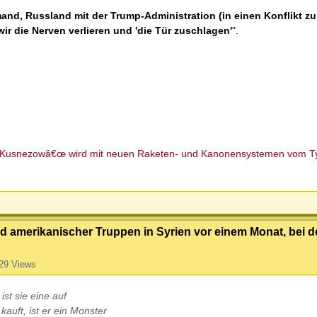
and, Russland mit der Trump-Administration (in einen Konflikt zu
ir die Nerven verlieren und 'die Tür zuschlagen'
".
al Kusnezowâ€œ wird mit neuen Raketen- und Kanonensystemen vom T
d amerikanischer Truppen in Syrien vor einem Monat, bei d
29 Views
st sie eine auf
uft, ist er ein Monster