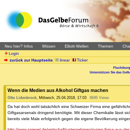
Neu hier? Infos
Wissen
Elliott-Wellen
Themen
Char
Login
zurück zur Hauptseite
linear
Ticker
Fluchtburg
Unterstützen Sie das Gel
Wenn die Medien aus Alkohol Giftgas machen
Otto Lidenbrock
,
Mittwoch, 25.04.2018, 17:03
8695 Views
Da hat doch wohl tatsächlich eine Schweizer Firma eine gefährliche
Giftgasarsenals dringend benötigte. Mit dieser Chemikalie lässt sic
bereits viele Male erfolgreich gegen die eigene Bevölkerung einge
http://www.spiegel.de/wirtschaft/unternehmen/syrien-firma-aus-der-s