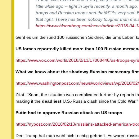
little while ago -- fight in Syria recently, a month ag
troops and Russian troops and thatâ€™s very sad. B
that fight. There has been nobody tougher than me.â
https://www.bloomberg.com/news/articles/2018-04-18
Geht es um die rund 100 russischen Söldner, die ums Leben 
US forces reportedly killed more than 100 Russian mercena
https://www.vox.com/world/2018/2/13/17008446/us-troops-syria
What we know about the shadowy Russian mercenary firm b
https://www.washingtonpost.com/news/worldviews/wp/2018/02/
Zitat: "Soon, the situation was complicated further by reports
making it the
deadliest
U.S.-Russia clash since the Cold War."
Putin had to approve Russian attack on US troops
https://nypost.com/2018/02/13/russians-attacked-american-tro
Den Trump hat man wohl nicht richtig gebrieft. Es waren russis