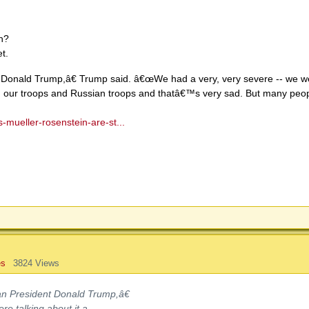
n?
t.
nald Trump,â€ Trump said. â€œWe had a very, very severe -- we we
tween our troops and Russian troops and thatâ€™s very sad. But many peop
mueller-rosenstein-are-st...
es
3824 Views
 President Donald Trump,â€
e talking about it a