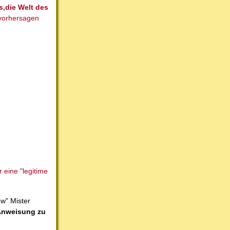
s,die Welt des
 vorhersagen
 eine "legitime
ow" Mister
Anweisung zu