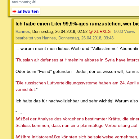
And meaning.â€
antworten
Ich habe einen Liter 99,9%-iges rumzustehen, wer bie
Hannes
,
Donnerstag, 26.04.2018, 02:52
@ XERXES
5030 Views
bearbeitet von Hannes, Donnerstag, 26.04.2018, 03:48
... warum meint mein liebes Weib und "Volksstimme"-Abonentin
"
Russian air defenses at Hmeimim airbase in Syria have interce
Oder beim "Feind" gefunden - Jeder, der es wissen will, kann s
"
Die russischen Luftverteidigungssysteme haben am 24. April 
vernichtet.
"
Ich halte das für nachvollziehbar und sehr wichtig! Warum also 
" ...
â€žBei der Analyse des Vorgehens bestimmter Kräfte, die ein
Schluss kommen, dass nun eine planmäßige Vorbereitung auf 
â€žIhre Initiatorenâ€œ könnten sich beispielweise vornehme