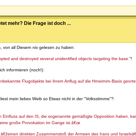
tet mehr? Die Frage ist doch ...
, von all Diesem nix gelesen zu haben:
pted and destroyed several unidentified objects targeting the base.
"!
ich informieren (noch!):
unbekannte Flugobjekte bei ihrem Anflug auf die Hmeimim-Basis georte
liest mein liebes Weib so Etwas nicht in der "Volksstimme"?:
en Einfluss auf den IS, die sogenannte gemäßigte Opposition haben, 
eine große Provokation im Gange ist.â€œ
n, â€žeinen direkten Zusammenstoß der Armeen des Irans und Israels