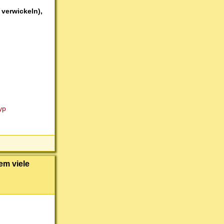
 verwickeln),
yp
em viele