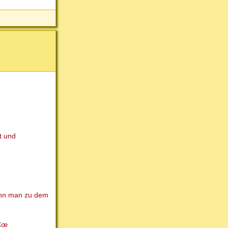
t und
kann man zu dem
â€œ