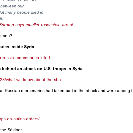
o, between our
ut many people died in
€
/trump-says-mueller-rosenstein-are-st...
kamen?
ries inside Syria
-russia-mercenaries-killed
ehind an attack on U.S. troops in Syria
23/what-we-know-about-the-sha...
 that Russian mercenaries had taken part in the attack and were among 
ops-on-putins-orders/
che Söldner.