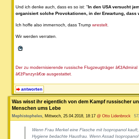
Und ich denke auch, dass es so ist: "
In den USA versucht jem
organisiert solche Provokationen, in der Erwartung, dass w
Ich hoffe also immernoch, dass Trump
wrestelt
.
Wir werden verraten.
Der zu modernisierende russische Flugzeugträger â€žAdmir
â€žPanzyrâ€œ ausgestattet.
antworten
Was wisst ihr eigentlich von dem Kampf russischer un
Menschen ums Lebe
Mephistopheles
,
Mittwoch, 25.04.2018, 18:17
@ Otto Lidenbrock
57
Wenn Frau Merkel eine Flasche mit Isopropanol kauft, i
Hygiene bedachte Hausfrau. Wenn Assad Isopropanol ka