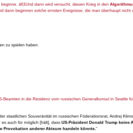
beginne. â€žUnd dann wird versucht, diesen Krieg in den
Algorithmu
d dann beginnen solche ernsten Ereignisse, die man überhaupt nicht
nen zu spielen haben.
Beamten in die Residenz vom russischen Generalkonsul in Seattle für
er staatlichen Souveränität im russischen Föderationsrat, Andrej Klim
r es auch für möglich [hält], dass
US-Präsident Donald Trump keine 
e Provokation anderer Akteure handeln könnte.
"