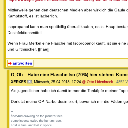
Mittlerweile gehen den deutschen Medien aber wirklich die Gäule d
Kampfstoff, es ist lächerlich.
Isopropanol kann man spottbillig überall kaufen, es ist Hauptbestan
Desinfektionsmittel.
Wenn Frau Merkel eine Flasche mit Isopropanol kauft, ist sie eine
und Giftmischer. [[hae]]
antworten
O, Oh....Habe eine Flasche Iso (70%) hier stehen. K
XERXES
,
Mittwoch, 25.04.2018, 17:24
@ Otto Lidenbrock
4852 V
Als jugendlicher habe ich damit immer die Tonköpfe meiner Tape
Derletzt meine OP-Narbe desinfiziert, bevor ich mir die Fäden g
--
â€œAnd crawling on the planet's face,
some insects called the human race.
Lost in time, and lost in space.