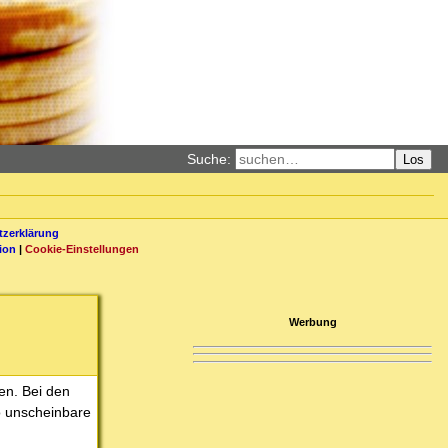
Suche:
Los
zerklärung
ion
|
Cookie-Einstellungen
Werbung
en. Bei den
o unscheinbare