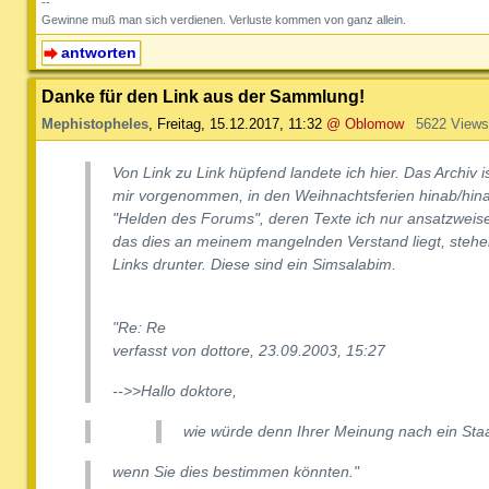
--
Gewinne muß man sich verdienen. Verluste kommen von ganz allein.
antworten
Danke für den Link aus der Sammlung!
Mephistopheles
,
Freitag, 15.12.2017, 11:32
@ Oblomow
5622 Views
Von Link zu Link hüpfend landete ich hier. Das Archiv 
mir vorgenommen, in den Weihnachtsferien hinab/hinau
"Helden des Forums", deren Texte ich nur ansatzweise
das dies an meinem mangelnden Verstand liegt, stehe
Links drunter. Diese sind ein Simsalabim.
"Re: Re
verfasst von dottore, 23.09.2003, 15:27
-->>Hallo doktore,
wie würde denn Ihrer Meinung nach ein St
wenn Sie dies bestimmen könnten."