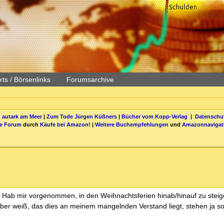
ts / Börsenlinks
Forumsarchive
 autark am Meer
|
Zum Tode Jürgen Küßners
|
Bücher vom Kopp-Verlag |
Datenschut
be Forum
durch
Käufe bei Amazon
! |
Weitere Buchempfehlungen
und
Amazonnavigat
ar. Hab mir vorgenommen, in den Weihnachtsferien hinab/hinauf zu steig
aber weiß, das dies an meinem mangelnden Verstand liegt, stehen ja s