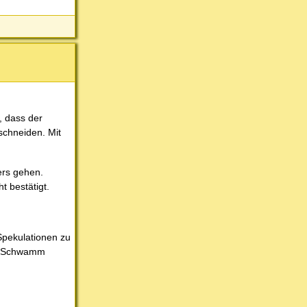
, dass der
schneiden. Mit
ers gehen.
t bestätigt.
Spekulationen zu
lso Schwamm