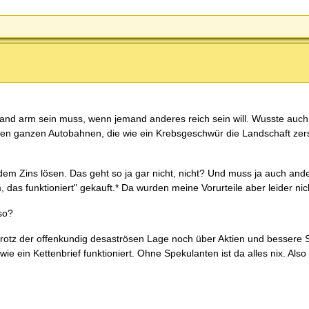
mand arm sein muss, wenn jemand anderes reich sein will. Wusste auch
n den ganzen Autobahnen, die wie ein Krebsgeschwür die Landschaft zer
dem Zins lösen. Das geht so ja gar nicht, nicht? Und muss ja auch and
das funktioniert" gekauft.* Da wurden meine Vorurteile aber leider nich
so?
, trotz der offenkundig desaströsen Lage noch über Aktien und bessere 
wie ein Kettenbrief funktioniert. Ohne Spekulanten ist da alles nix. A