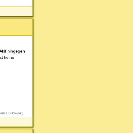
 Akif hingegen
st keine
harles Bukowski)