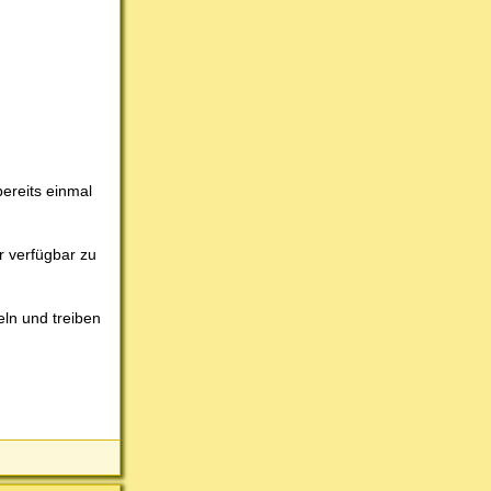
ereits einmal
r verfügbar zu
ln und treiben