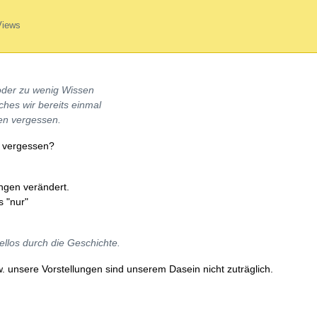
Views
 oder zu wenig Wissen
ches wir bereits einmal
nen vergessen.
h vergessen?
ngen verändert.
s "nur"
ellos durch die Geschichte.
w. unsere Vorstellungen sind unserem Dasein nicht zuträglich.