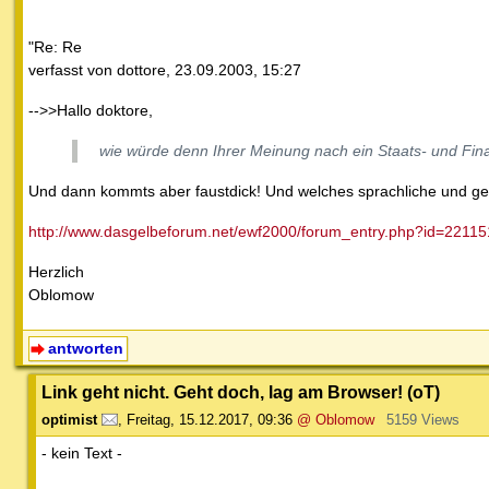
"Re: Re
verfasst von dottore, 23.09.2003, 15:27
-->>Hallo doktore,
wie würde denn Ihrer Meinung nach ein Staats- und Fi
Und dann kommts aber faustdick! Und welches sprachliche und geda
http://www.dasgelbeforum.net/ewf2000/forum_entry.php?id=22115
Herzlich
Oblomow
antworten
Link geht nicht. Geht doch, lag am Browser! (oT)
optimist
,
Freitag, 15.12.2017, 09:36
@ Oblomow
5159 Views
- kein Text -