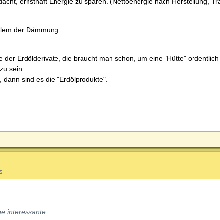
cht, ernsthaft Energie zu sparen. (Nettoenergie nach Herstellung, Tr
oblem der Dämmung.
er Erdölderivate, die braucht man schon, um eine "Hütte" ordentlich
zu sein.
 dann sind es die "Erdölprodukte".
s
e interessante