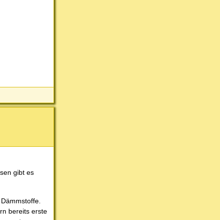
sen gibt es
r Dämmstoffe.
n bereits erste