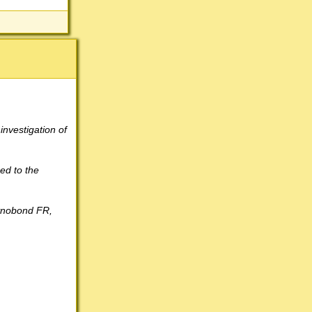
investigation of
ed to the
eynobond FR,