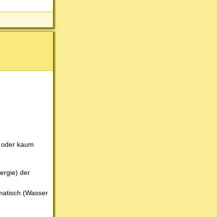
t oder kaum
ergie) der
ematisch (Wasser