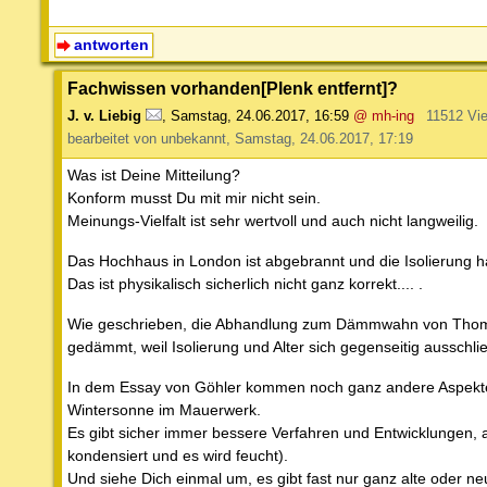
antworten
Fachwissen vorhanden[Plenk entfernt]?
J. v. Liebig
,
Samstag, 24.06.2017, 16:59
@ mh-ing
11512 Vi
bearbeitet von unbekannt, Samstag, 24.06.2017, 17:19
Was ist Deine Mitteilung?
Konform musst Du mit mir nicht sein.
Meinungs-Vielfalt ist sehr wertvoll und auch nicht langweilig.
Das Hochhaus in London ist abgebrannt und die Isolierung ha
Das ist physikalisch sicherlich nicht ganz korrekt.... .
Wie geschrieben, die Abhandlung zum Dämmwahn von Thomas 
gedämmt, weil Isolierung und Alter sich gegenseitig ausschl
In dem Essay von Göhler kommen noch ganz andere Aspekte z
Wintersonne im Mauerwerk.
Es gibt sicher immer bessere Verfahren und Entwicklungen, a
kondensiert und es wird feucht).
Und siehe Dich einmal um, es gibt fast nur ganz alte oder 