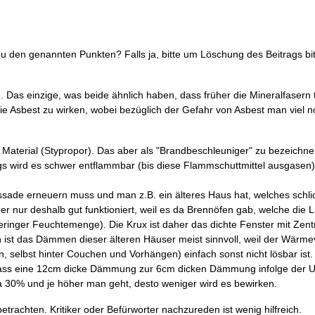
 den genannten Punkten? Falls ja, bitte um Löschung des Beitrags bitte
. Das einzige, was beide ähnlich haben, dass früher die Mineralfasern t
 Asbest zu wirken, wobei bezüglich der Gefahr von Asbest man viel n
erial (Stypropor). Das aber als "Brandbeschleuniger" zu bezeichnen 
gs wird es schwer entflammbar (bis diese Flammschuttmittel ausgasen)
e erneuern muss und man z.B. ein älteres Haus hat, welches schlic
nur deshalb gut funktioniert, weil es da Brennöfen gab, welche die Lu
eringer Feuchtemenge). Die Krux ist daher das dichte Fenster mit Zen
 ist das Dämmen dieser älteren Häuser meist sinnvoll, weil der Wärmev
selbst hinter Couchen und Vorhängen) einfach sonst nicht lösbar ist.
, dass eine 12cm dicke Dämmung zur 6cm dicken Dämmung infolge der 
 30% und je höher man geht, desto weniger wird es bewirken.
trachten. Kritiker oder Befürworter nachzureden ist wenig hilfreich.