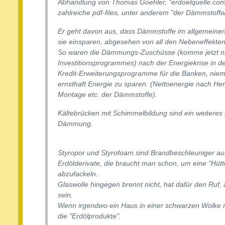
Abhandlung von Thomas Goehler, "erdoelquelle.com"
zahlreiche pdf-files, unter anderem "der Dämmstoff
Er geht davon aus, dass Dämmstoffe im allgemeinen
sie einsparen, abgesehen von all den Nebeneffekte
So waren die Dämmungs-Zuschüsse (komme jetzt n
Investitionsprogrammes) nach der Energiekrise in de
Kredit-Erweiterungsprogramme für die Banken, niem
ernsthaft Energie zu sparen. (Nettoenergie nach Her
Montage etc. der Dämmstoffe).
Kältebrücken mit Schimmelbildung sind ein weiteres
Dämmung.
Styropor und Styrofoam sind Brandbeschleuniger a
Erdölderivate, die braucht man schon, um eine "Hütt
abzufackeln.
Glaswolle hingegen brennt nicht, hat dafür den Ruf, 
sein.
Wenn irgendwo ein Haus in einer schwarzen Wolke n
die "Erdölprodukte".