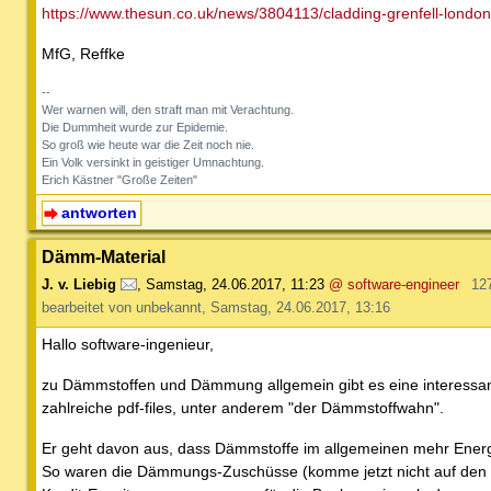
https://www.thesun.co.uk/news/3804113/cladding-grenfell-london-
MfG, Reffke
--
Wer warnen will, den straft man mit Verachtung.
Die Dummheit wurde zur Epidemie.
So groß wie heute war die Zeit noch nie.
Ein Volk versinkt in geistiger Umnachtung.
Erich Kästner "Große Zeiten"
antworten
Dämm-Material
J. v. Liebig
,
Samstag, 24.06.2017, 11:23
@ software-engineer
12
bearbeitet von unbekannt, Samstag, 24.06.2017, 13:16
Hallo software-ingenieur,
zu Dämmstoffen und Dämmung allgemein gibt es eine interessan
zahlreiche pdf-files, unter anderem "der Dämmstoffwahn".
Er geht davon aus, dass Dämmstoffe im allgemeinen mehr Energ
So waren die Dämmungs-Zuschüsse (komme jetzt nicht auf den N