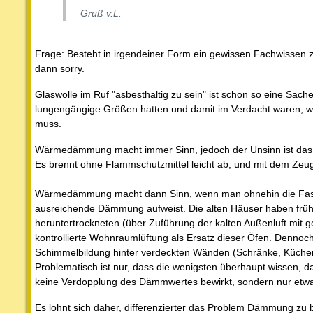
Gruß v.L.
Frage: Besteht in irgendeiner Form ein gewissen Fachwissen zu
dann sorry.
Glaswolle im Ruf "asbesthaltig zu sein" ist schon so eine Sache
lungengängige Größen hatten und damit im Verdacht waren, wie
muss.
Wärmedämmung macht immer Sinn, jedoch der Unsinn ist das Mat
Es brennt ohne Flammschutzmittel leicht ab, und mit dem Zeu
Wärmedämmung macht dann Sinn, wenn man ohnehin die Fassad
ausreichende Dämmung aufweist. Die alten Häuser haben früher 
heruntertrockneten (über Zuführung der kalten Außenluft mit g
kontrollierte Wohnraumlüftung als Ersatz dieser Öfen. Dennoch
Schimmelbildung hinter verdeckten Wänden (Schränke, Küchen, 
Problematisch ist nur, dass die wenigsten überhaupt wissen
keine Verdopplung des Dämmwertes bewirkt, sondern nur etwa
Es lohnt sich daher, differenzierter das Problem Dämmung zu be