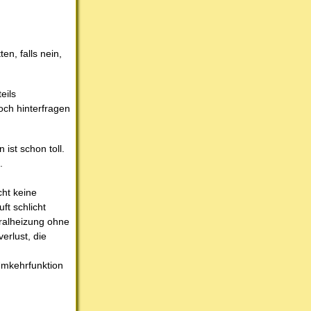
n, falls nein,
eils
och hinterfragen
ist schon toll.
.
ht keine
ft schlicht
tralheizung ohne
erlust, die
Umkehrfunktion