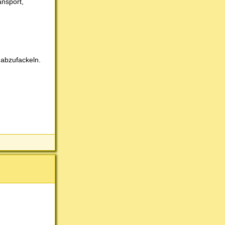
ansport,
 abzufackeln.