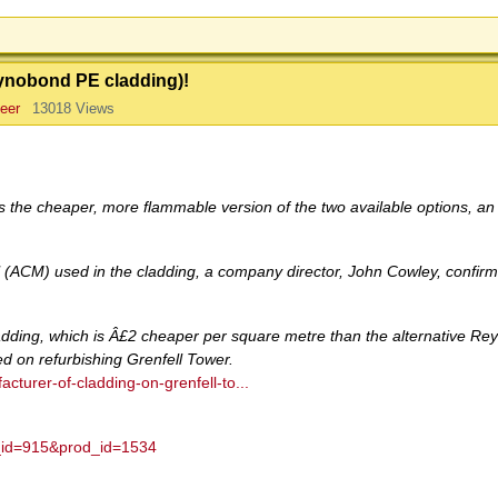
eynobond PE cladding)!
eer
13018 Views
s the cheaper, more flammable version of the two available options, an 
(ACM) used in the cladding, a company director, John Cowley, confirm
ding, which is Â£2 cheaper per square metre than the alternative R
ed on refurbishing Grenfell Tower.
turer-of-cladding-on-grenfell-to...
t_id=915&prod_id=1534