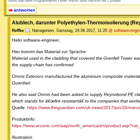
Wenn man beim Programmieren Fehler macht, dann meckert der Compiler.
antworten
Alublech, darunter Polyethylen-Thermoisolierung (R
Reffke
,
Narragonien
,
Samstag, 24.06.2017, 11:20
@ software-engin
Hallo software-engineer,
Hier kommt das Material zur Sprache:
Material used in the cladding that covered the Grenfell Tower wa
the supply chain has confirmed.
Omnis Exteriors manufactured the aluminium composite material 
Guardian.
He also said Omnis had been asked to supply Reynobond PE clad
which stands for â€œfire resistantâ€ to the companies that work
Quelle:
https://www.theguardian.com/uk-news/2017/jun/16/manufac
Produktinfo:
https://www.arconic.com/aap/north_america/en/product.asp?ca
Illustration: