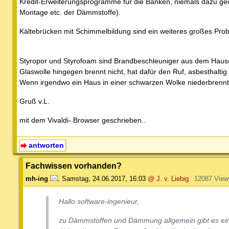
Kredit-Erweiterungsprogramme für die Banken, niemals dazu geda
Montage etc. der Dämmstoffe).
Kältebrücken mit Schimmelbildung sind ein weiteres großes Pr
Styropor und Styrofoam sind Brandbeschleuniger aus dem Hause d
Glaswolle hingegen brennt nicht, hat dafür den Ruf, asbesthaltig 
Wenn irgendwo ein Haus in einer schwarzen Wolke niederbrennt,
Gruß v.L.
mit dem Vivaldi- Browser geschrieben..
antworten
Fachwissen vorhanden?
mh-ing
,
Samstag, 24.06.2017, 16:03
@ J. v. Liebig
12087 View
Hallo software-ingenieur,
zu Dämmstoffen und Dämmung allgemein gibt es ein