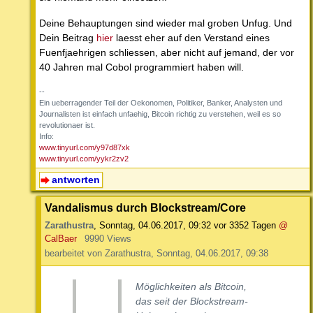
Deine Behauptungen sind wieder mal groben Unfug. Und
Dein Beitrag
hier
laesst eher auf den Verstand eines
Fuenfjaehrigen schliessen, aber nicht auf jemand, der vor
40 Jahren mal Cobol programmiert haben will.
--
Ein ueberragender Teil der Oekonomen, Politiker, Banker, Analysten und
Journalisten ist einfach unfaehig, Bitcoin richtig zu verstehen, weil es so
revolutionaer ist.
Info:
www.tinyurl.com/y97d87xk
www.tinyurl.com/yykr2zv2
antworten
Vandalismus durch Blockstream/Core
Zarathustra
,
Sonntag, 04.06.2017, 09:32
vor 3352 Tagen
@
CalBaer
9990 Views
bearbeitet von Zarathustra, Sonntag, 04.06.2017, 09:38
Möglichkeiten als Bitcoin,
das seit der Blockstream-