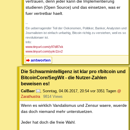
vertrauen, denn jeder kann die Implementierung
studieren (Open Source) und das einsetzen, was er
fuer vertretbar haelt.
--
Ein ueberragender Teil der Oekonomen, Politiker, Banker, Analysten und
Journalisten ist einfach unfaehig, Bitcoin richtig zu verstehen, weil es so
revolutionaer ist.
Info:
www.tinyurl.com/y97d87xk
www.tinyurl.com/yykr2zv2
antworten
Die Schwarmintelligenz ist klar pro r/bitcoin und
BitcoinCore/SegWit - die Nutzer-Zahlen
beweisen es!
CalBaer
,
Sonntag, 04.06.2017, 20:54
vor 3351 Tagen
@
Zarathustra
9814 Views
Wenn es wirklich Vandalismus und Zensur waere, wuerde
das doch niemand mehr unterstuetzen.
Jeder hat doch die freie Wahl.