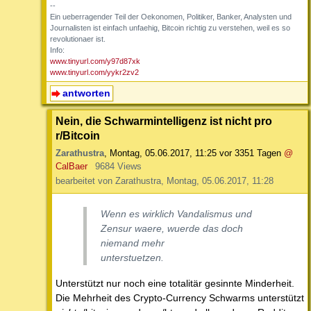
--
Ein ueberragender Teil der Oekonomen, Politiker, Banker, Analysten und
Journalisten ist einfach unfaehig, Bitcoin richtig zu verstehen, weil es so
revolutionaer ist.
Info:
www.tinyurl.com/y97d87xk
www.tinyurl.com/yykr2zv2
antworten
Nein, die Schwarmintelligenz ist nicht pro
r/Bitcoin
Zarathustra
,
Montag, 05.06.2017, 11:25
vor 3351 Tagen
@
CalBaer
9684 Views
bearbeitet von Zarathustra, Montag, 05.06.2017, 11:28
Wenn es wirklich Vandalismus und
Zensur waere, wuerde das doch
niemand mehr
unterstuetzen.
Unterstützt nur noch eine totalitär gesinnte Minderheit.
Die Mehrheit des Crypto-Currency Schwarms unterstützt