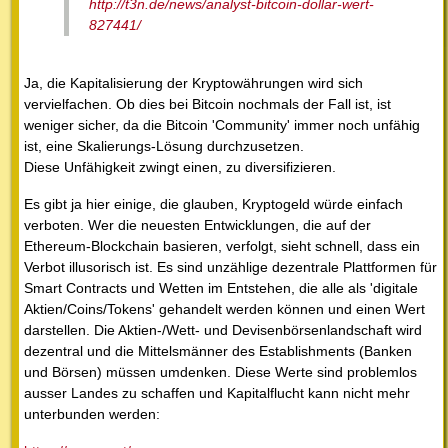
http://t3n.de/news/analyst-bitcoin-dollar-wert-
827441/
Ja, die Kapitalisierung der Kryptowährungen wird sich
vervielfachen. Ob dies bei Bitcoin nochmals der Fall ist, ist
weniger sicher, da die Bitcoin 'Community' immer noch unfähig
ist, eine Skalierungs-Lösung durchzusetzen.
Diese Unfähigkeit zwingt einen, zu diversifizieren.
Es gibt ja hier einige, die glauben, Kryptogeld würde einfach
verboten. Wer die neuesten Entwicklungen, die auf der
Ethereum-Blockchain basieren, verfolgt, sieht schnell, dass ein
Verbot illusorisch ist. Es sind unzählige dezentrale Plattformen für
Smart Contracts und Wetten im Entstehen, die alle als 'digitale
Aktien/Coins/Tokens' gehandelt werden können und einen Wert
darstellen. Die Aktien-/Wett- und Devisenbörsenlandschaft wird
dezentral und die Mittelsmänner des Establishments (Banken
und Börsen) müssen umdenken. Diese Werte sind problemlos
ausser Landes zu schaffen und Kapitalflucht kann nicht mehr
unterbunden werden: