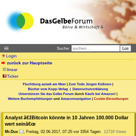
Suche:
Los
Login
zurück zur Hauptseite
linear
Ticker
Fluchtburg autark am Meer
|
Zum Tode Jürgen Küßners
|
Bücher vom Kopp-Verlag |
Datenschutzerklärung
Unterstützen Sie das Gelbe Forum
durch
Käufe bei Amazon
! |
Weitere Buchempfehlungen
und
Amazonnavigation
|
Cookie-Einstellungen
Analyst â€žBitcoin könnte in 10 Jahren 100.000 Dollar
wert seinâ€œ
Mr.Dux
,
Freitag, 02.06.2017, 07:25
vor 3354 Tagen
12718 Views