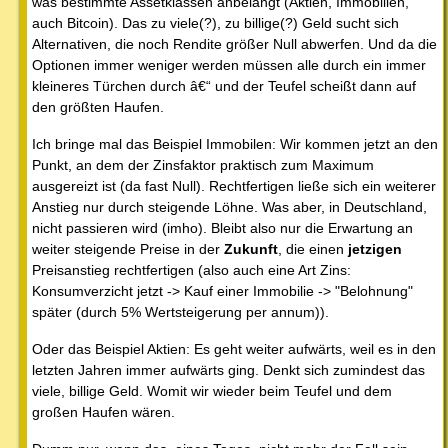
was bestimmte Assetklassen anbelangt (Aktien, Immobilien,
auch Bitcoin). Das zu viele(?), zu billige(?) Geld sucht sich
Alternativen, die noch Rendite größer Null abwerfen. Und da die
Optionen immer weniger werden müssen alle durch ein immer
kleineres Türchen durch â€“ und der Teufel scheißt dann auf
den größten Haufen.
Ich bringe mal das Beispiel Immobilen: Wir kommen jetzt an den
Punkt, an dem der Zinsfaktor praktisch zum Maximum
ausgereizt ist (da fast Null). Rechtfertigen ließe sich ein weiterer
Anstieg nur durch steigende Löhne. Was aber, in Deutschland,
nicht passieren wird (imho). Bleibt also nur die Erwartung an
weiter steigende Preise in der
Zukunft
, die einen
jetzigen
Preisanstieg rechtfertigen (also auch eine Art Zins:
Konsumverzicht jetzt -> Kauf einer Immobilie -> "Belohnung"
später (durch 5% Wertsteigerung per annum)).
Oder das Beispiel Aktien: Es geht weiter aufwärts, weil es in den
letzten Jahren immer aufwärts ging. Denkt sich zumindest das
viele, billige Geld. Womit wir wieder beim Teufel und dem
großen Haufen wären.