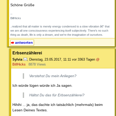
Schöne Grüße
--
BillHicks
..realized that all matter is merely energy condensed to a slow vibration â€“ that
we are all one consciousness experiencing itself subjectively. There's no such
thing as death, life is only a dream, and we're the imagination of ourselves.
antworten
Erbsenzählerei
Sylvia
,
Dienstag, 23.05.2017, 11:11
vor 3363 Tagen
@
BillHicks
8878 Views
Verstehst Du mein Anliegen?
Ich würde lügen würde ich Ja sagen.
Hältst Du das für Erbsenzählerei?
Hihihi ... ja, das dachte ich tatsächlich (mehrmals) beim
Lesen Deines Textes.