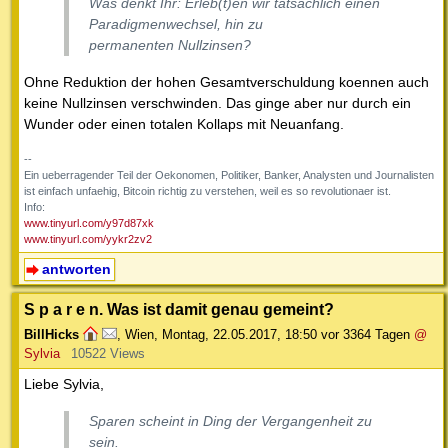
Was denkt Ihr: Erleb(t)en wir tatsächlich einen
Paradigmenwechsel, hin zu
permanenten Nullzinsen?
Ohne Reduktion der hohen Gesamtverschuldung koennen auch
keine Nullzinsen verschwinden. Das ginge aber nur durch ein
Wunder oder einen totalen Kollaps mit Neuanfang.
--
Ein ueberragender Teil der Oekonomen, Politiker, Banker, Analysten und Journalisten
ist einfach unfaehig, Bitcoin richtig zu verstehen, weil es so revolutionaer ist.
Info:
www.tinyurl.com/y97d87xk
www.tinyurl.com/yykr2zv2
antworten
S p a r e n. Was ist damit genau gemeint?
BillHicks
,
Wien
,
Montag, 22.05.2017, 18:50
vor 3364 Tagen
@
Sylvia
10522 Views
Liebe Sylvia,
Sparen scheint in Ding der Vergangenheit zu
sein.