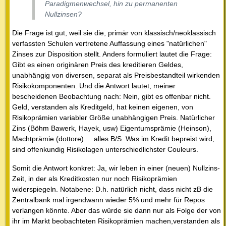
Paradigmenwechsel, hin zu permanenten
Nullzinsen?
Die Frage ist gut, weil sie die, primär von klassisch/neoklassisch
verfassten Schulen vertretene Auffassung eines "natürlichen"
Zinses zur Disposition stellt. Anders formuliert lautet die Frage:
Gibt es einen originären Preis des kreditieren Geldes,
unabhängig von diversen, separat als Preisbestandteil wirkenden
Risikokomponenten. Und die Antwort lautet, meiner
bescheidenen Beobachtung nach: Nein, gibt es offenbar nicht.
Geld, verstanden als Kreditgeld, hat keinen eigenen, von
Risikoprämien variabler Größe unabhängigen Preis. Natürlicher
Zins (Böhm Bawerk, Hayek, usw) Eigentumsprämie (Heinson),
Machtprämie (dottore).... alles B/S. Was im Kredit bepreist wird,
sind offenkundig Risikolagen unterschiedlichster Couleurs.
Somit die Antwort konkret: Ja, wir leben in einer (neuen) Nullzins-
Zeit, in der als Kreditkosten nur noch Risikoprämien
widerspiegeln. Notabene: D.h. natürlich nicht, dass nicht zB die
Zentralbank mal irgendwann wieder 5% und mehr für Repos
verlangen könnte. Aber das würde sie dann nur als Folge der von
ihr im Markt beobachteten Risikoprämien machen,verstanden als