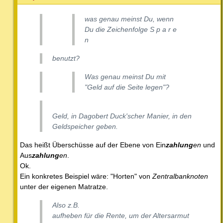
was
genau
meinst Du, wenn
Du die Zeichenfolge S p a r e
n
benutzt?
Was
genau
meinst Du mit
"Geld auf die Seite legen"?
Geld, in Dagobert Duck'scher Manier, in den
Geldspeicher geben.
Das heißt Überschüsse auf der Ebene von Ein
zahlung
en
und
Aus
zahlung
en
.
Ok.
Ein konkretes Beispiel wäre: "Horten" von
Zentralbanknoten
unter der eigenen Matratze.
Also z.B.
aufheben für die Rente, um der Altersarmut