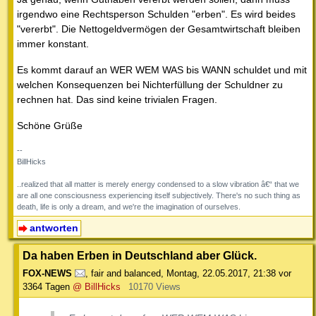
irgendwo eine Rechtsperson Schulden "erben". Es wird beides
"vererbt". Die Nettogeldvermögen der Gesamtwirtschaft bleiben
immer konstant.
Es kommt darauf an WER WEM WAS bis WANN schuldet und mit
welchen Konsequenzen bei Nichterfüllung der Schuldner zu
rechnen hat. Das sind keine trivialen Fragen.
Schöne Grüße
--
BillHicks
..realized that all matter is merely energy condensed to a slow vibration â€“ that we
are all one consciousness experiencing itself subjectively. There's no such thing as
death, life is only a dream, and we're the imagination of ourselves.
antworten
Da haben Erben in Deutschland aber Glück.
FOX-NEWS
,
fair and balanced
,
Montag, 22.05.2017, 21:38
vor
3364 Tagen
@ BillHicks
10170 Views