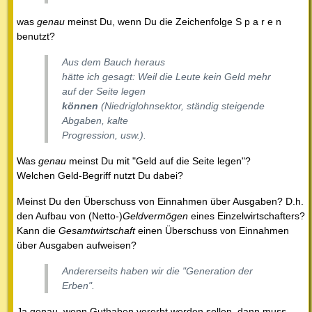
was
genau
meinst Du, wenn Du die Zeichenfolge S p a r e n
benutzt?
Aus dem Bauch heraus
hätte ich gesagt: Weil die Leute kein Geld mehr
auf der Seite legen
können
(Niedriglohnsektor, ständig steigende
Abgaben, kalte
Progression, usw.).
Was
genau
meinst Du mit "Geld auf die Seite legen"?
Welchen Geld-Begriff nutzt Du dabei?
Meinst Du den Überschuss von Einnahmen über Ausgaben? D.h.
den Aufbau von (Netto-)
Geldvermögen
eines Einzelwirtschafters?
Kann die
Gesamtwirtschaft
einen Überschuss von Einnahmen
über Ausgaben aufweisen?
Andererseits haben wir die "Generation der
Erben".
Ja genau, wenn Guthaben vererbt werden sollen, dann muss