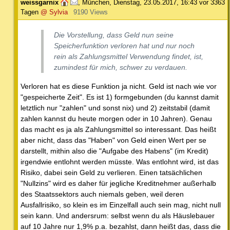
weissgarnix
,
München
,
Dienstag, 23.05.2017, 16:43
vor 3363
Tagen
@ Sylvia
9190 Views
Die Vorstellung, dass Geld nun seine
Speicherfunktion verloren hat und nur noch
rein als Zahlungsmittel Verwendung findet, ist,
zumindest für mich, schwer zu verdauen.
Verloren hat es diese Funktion ja nicht. Geld ist nach wie vor
"gespeicherte Zeit". Es ist 1) formgebunden (du kannst damit
letztlich nur "zahlen" und sonst nix) und 2) zeitstabil (damit
zahlen kannst du heute morgen oder in 10 Jahren). Genau
das macht es ja als Zahlungsmittel so interessant. Das heißt
aber nicht, dass das "Haben" von Geld einen Wert per se
darstellt, mithin also die "Aufgabe des Habens" (im Kredit)
irgendwie entlohnt werden müsste. Was entlohnt wird, ist das
Risiko, dabei sein Geld zu verlieren. Einen tatsächlichen
"Nullzins" wird es daher für jegliche Kreditnehmer außerhalb
des Staatssektors auch niemals geben, weil deren
Ausfallrisiko, so klein es im Einzelfall auch sein mag, nicht null
sein kann. Und andersrum: selbst wenn du als Häuslebauer
auf 10 Jahre nur 1,9% p.a. bezahlst, dann heißt das, dass die