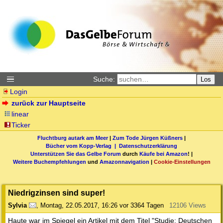
Suche:
Los
Login
zurück zur Hauptseite
linear
Ticker
Fluchtburg autark am Meer
|
Zum Tode Jürgen Küßners
|
Bücher vom Kopp-Verlag |
Datenschutzerklärung
Unterstützen Sie das Gelbe Forum
durch
Käufe bei Amazon
! |
Weitere Buchempfehlungen
und
Amazonnavigation
|
Cookie-Einstellungen
Niedrigzinsen sind super!
Sylvia
,
Montag, 22.05.2017, 16:26
vor 3364 Tagen
12106 Views
Haute war im Spiegel ein Artikel mit dem Titel "Studie: Deutschen