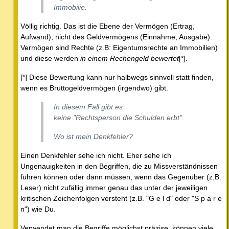
Immobilie.
Völlig richtig. Das ist die Ebene der Vermögen (Ertrag,
Aufwand), nicht des Geldvermögens (Einnahme, Ausgabe).
Vermögen sind Rechte (z.B: Eigentumsrechte an Immobilien)
und diese werden
in einem Rechengeld bewertet
[*].
[*] Diese Bewertung kann nur halbwegs sinnvoll statt finden,
wenn es Bruttogeldvermögen (irgendwo) gibt.
In diesem Fall gibt es
keine "Rechtsperson die Schulden erbt".
Wo ist mein Denkfehler?
Einen Denkfehler sehe ich nicht. Eher sehe ich
Ungenauigkeiten in den Begriffen, die zu Missverständnissen
führen können oder dann müssen, wenn das Gegenüber (z.B.
Leser) nicht zufällig immer genau das unter der jeweiligen
kritischen Zeichenfolgen versteht (z.B. "G e l d" oder "S p a r e
n") wie Du.
Verwendet man die Begriffe möglichst präzise, können viele