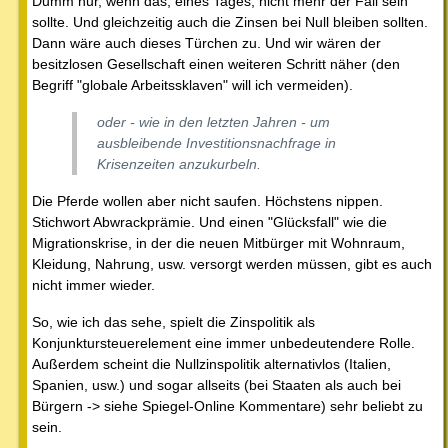
Dumm nur, wenn das, eines Tages, nicht mehr der Fall sein
sollte. Und gleichzeitig auch die Zinsen bei Null bleiben sollten.
Dann wäre auch dieses Türchen zu. Und wir wären der
besitzlosen Gesellschaft einen weiteren Schritt näher (den
Begriff "globale Arbeitssklaven" will ich vermeiden).
oder - wie in den letzten Jahren - um
ausbleibende Investitionsnachfrage in
Krisenzeiten anzukurbeln.
Die Pferde wollen aber nicht saufen. Höchstens nippen.
Stichwort Abwrackprämie. Und einen "Glücksfall" wie die
Migrationskrise, in der die neuen Mitbürger mit Wohnraum,
Kleidung, Nahrung, usw. versorgt werden müssen, gibt es auch
nicht immer wieder.
So, wie ich das sehe, spielt die Zinspolitik als
Konjunktursteuerelement eine immer unbedeutendere Rolle.
Außerdem scheint die Nullzinspolitik alternativlos (Italien,
Spanien, usw.) und sogar allseits (bei Staaten als auch bei
Bürgern -> siehe Spiegel-Online Kommentare) sehr beliebt zu
sein.