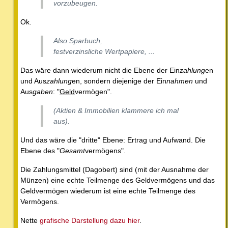
vorzubeugen.
Ok.
Also Sparbuch,
festverzinsliche Wertpapiere, ...
Das wäre dann wiederum nicht die Ebene der Ein
zahlung
en
und Aus
zahlung
en, sondern diejenige der Ein
nahmen
und
Aus
gaben
: "
Geld
vermögen".
(Aktien & Immobilien klammere ich mal
aus).
Und das wäre die "dritte" Ebene: Ertrag und Aufwand. Die
Ebene des "
Gesamt
vermögens".
Die Zahlungsmittel (Dagobert) sind (mit der Ausnahme der
Münzen) eine echte Teilmenge des Geldvermögens und das
Geldvermögen wiederum ist eine echte Teilmenge des
Vermögens.
Nette
grafische Darstellung dazu hier
.