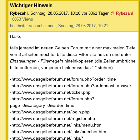
Wichtiger Hinweis
Rybezahl
,
Sonntag, 28.05.2017, 10:18
vor 3361 Tagen
@ Rybezahl
8053 Views
bearbeitet von unbekannt, Sonntag, 28.05.2017, 10:21
Hallo,
falls jemand im neuen Gelben Forum mit einer maximalen Tiefe
von 3 arbeiten möchte, bitte diese Filterliste nutzen und unter
Einstellungen
-
Filterregeln
hineinkopieren (die Zeilenumbrüche
bitte entfernen, vor jedem Link muss das "-" stehen):
-http://www.dasgelbeforum.net/forum.php?order=time
-http://www.dasgelbeforum.net/forum.php?order=last_answer
-http://www.dasgelbeforum.net/ticker.php
-http://www.dasgelbeforum.net/forum.php?
page=0&category=0&order=time
-http://www.dasgelbeforum.net/login.php
-http://www.dasgelbeforum.net/register.php
-http://www.dasgelbeforum.net/links/menu.htm
-http://www.dasgelbeforum.net/links/buecher.htm
-http://www.dasgelbeforum.net/links/*