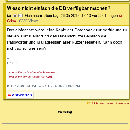
Wieso nicht einfach die DB verfügbar machen?
tar
,
Gehinnom
,
Sonntag, 28.05.2017, 12:10
vor 3361 Tagen
@
Griba
6280 Views
Das einfachste wäre, eine Kopie der Datenbank zur Verfügung zu
stellen. Dafür aufgrund des Datenschutzes einfach die
Passwörter und Mailadressen aller Nutzer resetten. Kann doch
nicht so schwer sein?
--
Gruß!™
Time is the school in which we learn,
Time is the fire in which we burn.
BTC: 12aiXGLhHJVETnmGTLbKtAzJNwqh6h6HN4
antworten
RSS-Feed dieser Diskussion
Werbung