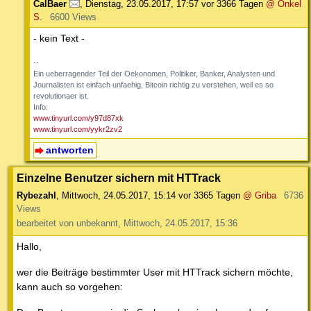
CalBaer
,
Dienstag, 23.05.2017, 17:57
vor 3366 Tagen
@ Onkel
S.
6600 Views
- kein Text -
--
Ein ueberragender Teil der Oekonomen, Politiker, Banker, Analysten und
Journalisten ist einfach unfaehig, Bitcoin richtig zu verstehen, weil es so
revolutionaer ist.
Info:
www.tinyurl.com/y97d87xk
www.tinyurl.com/yykr2zv2
antworten
Einzelne Benutzer sichern mit HTTrack
Rybezahl
,
Mittwoch, 24.05.2017, 15:14
vor 3365 Tagen
@ Griba
6736
Views
bearbeitet von unbekannt, Mittwoch, 24.05.2017, 15:36
Hallo,
wer die Beiträge bestimmter User mit HTTrack sichern möchte,
kann auch so vorgehen: