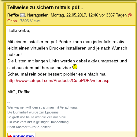
Teilweise zu sichern mittels pdf...
Reffke
,
Narragonien
,
Montag, 22.05.2017, 12:46
vor 3367 Tagen
@
Griba
7896 Views
Hallo Griba,
Mit einem installierten pdf-Printer kann man jedenfalls relativ
leicht einen virtuellen Drucker installieren und je nach Wunsch
nutzen!
Die Listen mit langen Links werden dabei aktiv umgesetzt und
sind aus dem pdf heraus nutzbar
Schau mal rein oder besser: probier es einfach mal!
http://www.cutepdf.com/Products/CutePDF/writer.asp
MfG, Reffke
--
Wer warnen will, den straft man mit Verachtung.
Die Dummheit wurde zur Epidemie.
So groß wie heute war die Zeit noch nie.
Ein Volk versinkt in geistiger Umnachtung.
Erich Kästner "Große Zeiten"
antworten