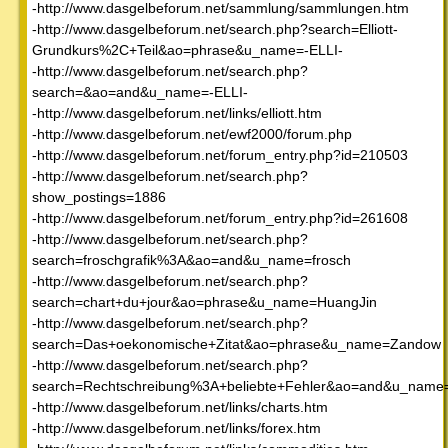
-http://www.dasgelbeforum.net/sammlung/sammlungen.htm
-http://www.dasgelbeforum.net/search.php?search=Elliott-
Grundkurs%2C+Teil&ao=phrase&u_name=-ELLI-
-http://www.dasgelbeforum.net/search.php?
search=&ao=and&u_name=-ELLI-
-http://www.dasgelbeforum.net/links/elliott.htm
-http://www.dasgelbeforum.net/ewf2000/forum.php
-http://www.dasgelbeforum.net/forum_entry.php?id=210503
-http://www.dasgelbeforum.net/search.php?
show_postings=1886
-http://www.dasgelbeforum.net/forum_entry.php?id=261608
-http://www.dasgelbeforum.net/search.php?
search=froschgrafik%3A&ao=and&u_name=frosch
-http://www.dasgelbeforum.net/search.php?
search=chart+du+jour&ao=phrase&u_name=HuangJin
-http://www.dasgelbeforum.net/search.php?
search=Das+oekonomische+Zitat&ao=phrase&u_name=Zandow
-http://www.dasgelbeforum.net/search.php?
search=Rechtschreibung%3A+beliebte+Fehler&ao=and&u_name=R
-http://www.dasgelbeforum.net/links/charts.htm
-http://www.dasgelbeforum.net/links/forex.htm