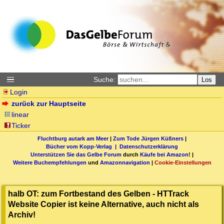
Suche:
Los
Login
zurück zur Hauptseite
linear
Ticker
Fluchtburg autark am Meer
|
Zum Tode Jürgen Küßners
|
Bücher vom Kopp-Verlag |
Datenschutzerklärung
Unterstützen Sie das Gelbe Forum
durch
Käufe bei Amazon
! |
Weitere Buchempfehlungen
und
Amazonnavigation
|
Cookie-Einstellungen
halb OT: zum Fortbestand des Gelben - HTTrack
Website Copier ist keine Alternative, auch nicht als
Archiv!