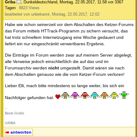
Griba
,
Dunkeldeutschland
,
Montag, 22.05.2017, 11:58
vor 3367
Tagen
8823 Views
bearbeitet von unbekannt, Montag, 22.05.2017, 12:02
Habe wie schon seinerzeit vor dem Abschalten des Ketzer-Forums
das Forum mittels HTTrack-Programm zu sichern versucht, das
hat trotz schnellem Internetzugang eine Woche gedauert und
liefert ein nur eingeschränkt verwertbares Ergebnis.
Die Einträge im Forum werden zwar auf meinem Server abgelegt,
alle Verweise jedoch einschließlich die auf das und im
Forumsarchiv werden
nicht
umgestellt. Damit wären sie nach
dem Abschalten genauso wie die vom Ketzer-Forum verloren!
Lieber Elli, mach bitte mindestens so lange weiter, bis sich ein
Nachfolger gefunden hat.
--
Beste Grüße
GRIBA
antworten