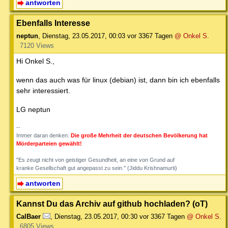
antworten
Ebenfalls Interesse
neptun
,
Dienstag, 23.05.2017, 00:03
vor 3367 Tagen
@ Onkel S.
7120 Views
Hi Onkel S.,
wenn das auch was für linux (debian) ist, dann bin ich ebenfalls
sehr interessiert.
LG neptun
--
Immer daran denken:
Die große Mehrheit der deutschen Bevölkerung hat
Mörderparteien gewählt!
"Es zeugt nicht von geistiger Gesundheit, an eine von Grund auf
kranke Gesellschaft gut angepasst zu sein." (Jiddu Krishnamurti)
antworten
Kannst Du das Archiv auf github hochladen? (oT)
CalBaer
,
Dienstag, 23.05.2017, 00:30
vor 3367 Tagen
@ Onkel S.
6805 Views