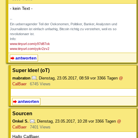
- kein Text -
--
Ein ueberragender Teil der Oekonomen, Politiker, Banker, Analysten und
Journalisten ist einfach unfaehig, Bitcoin richtig zu verstehen, weil es so
revolutionaer ist.
Info:
www.tinyurl.com/y97d87xk
www.tinyurl.com/yykr2zv2
antworten
Super Idee! (oT)
mabraton
,
Dienstag, 23.05.2017, 08:59
vor 3366 Tagen
@
CalBaer
6745 Views
antworten
Sourcen
Onkel S.
,
Dienstag, 23.05.2017, 10:28
vor 3366 Tagen
@
CalBaer
7401 Views
Hallo CalBaer,