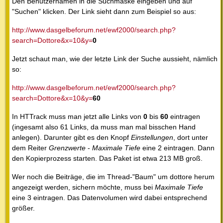
Den Benutzernamen in die Suchmaske eingeben und auf
"Suchen" klicken. Der Link sieht dann zum Beispiel so aus:
http://www.dasgelbeforum.net/ewf2000/search.php?
search=Dottore&x=10&y=
0
Jetzt schaut man, wie der letzte Link der Suche aussieht, nämlich
so:
http://www.dasgelbeforum.net/ewf2000/search.php?
search=Dottore&x=10&y=
60
In HTTrack muss man jetzt alle Links von
0
bis
60
eintragen
(ingesamt also 61 Links, da muss man mal bisschen Hand
anlegen). Darunter gibt es den Knopf
Einstellungen
, dort unter
dem Reiter
Grenzwerte
-
Maximale Tiefe
eine 2 eintragen. Dann
den Kopierprozess starten. Das Paket ist etwa 213 MB groß.
Wer noch die Beiträge, die im Thread-"Baum" um dottore herum
angezeigt werden, sichern möchte, muss bei
Maximale Tiefe
eine 3 eintragen. Das Datenvolumen wird dabei entsprechend
größer.