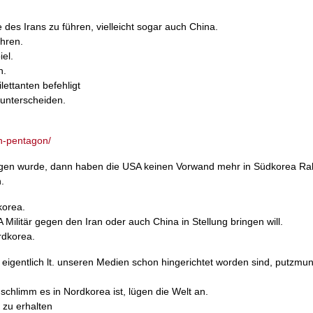
des Irans zu führen, vielleicht sogar auch China.
ühren.
el.
n.
lettanten befehligt
 unterscheiden.
n-pentagon/
zogen wurde, dann haben die USA keinen Vorwand mehr in Südkorea Ra
.
korea.
ilitär gegen den Iran oder auch China in Stellung bringen will.
rdkorea.
eigentlich lt. unseren Medien schon hingerichtet worden sind, putzmu
chlimm es in Nordkorea ist, lügen die Welt an.
 zu erhalten