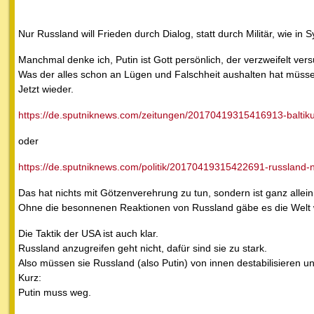
Nur Russland will Frieden durch Dialog, statt durch Militär, wie in S
Manchmal denke ich, Putin ist Gott persönlich, der verzweifelt ver
Was der alles schon an Lügen und Falschheit aushalten hat müss
Jetzt wieder.
https://de.sputniknews.com/zeitungen/20170419315416913-balti
oder
https://de.sputniknews.com/politik/20170419315422691-russland-n
Das hat nichts mit Götzenverehrung zu tun, sondern ist ganz alle
Ohne die besonnenen Reaktionen von Russland gäbe es die Welt w
Die Taktik der USA ist auch klar.
Russland anzugreifen geht nicht, dafür sind sie zu stark.
Also müssen sie Russland (also Putin) von innen destabilisieren 
Kurz:
Putin muss weg.