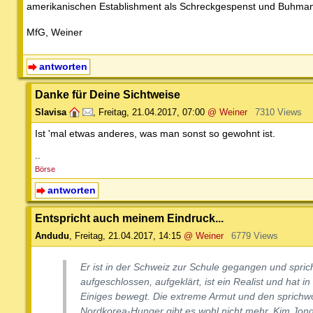
amerikanischen Establishment als Schreckgespenst und Buhma
MfG, Weiner
antworten
Danke für Deine Sichtweise
Slavisa
,
Freitag, 21.04.2017, 07:00
@ Weiner
7310 Views
Ist 'mal etwas anderes, was man sonst so gewohnt ist.
--
Börse
antworten
Entspricht auch meinem Eindruck...
Andudu
,
Freitag, 21.04.2017, 14:15
@ Weiner
6779 Views
Er ist in der Schweiz zur Schule gegangen und sprich
aufgeschlossen, aufgeklärt, ist ein Realist und hat in
Einiges bewegt. Die extreme Armut und den sprichwö
Nordkorea-Hunger gibt es wohl nicht mehr. Kim Jong