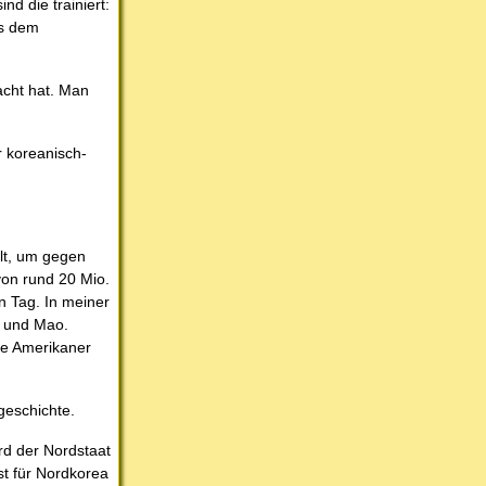
nd die trainiert:
us dem
acht hat. Man
 koreanisch-
llt, um gegen
von rund 20 Mio.
en Tag. In meiner
n und Mao.
die Amerikaner
tgeschichte.
rd der Nordstaat
st für Nordkorea