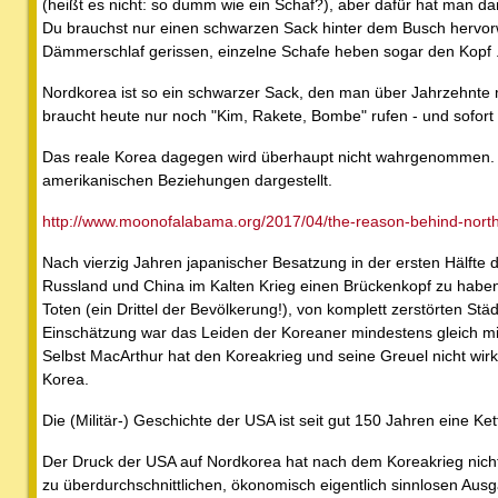
(heißt es nicht: so dumm wie ein Schaf?), aber dafür hat man dan
Du brauchst nur einen schwarzen Sack hinter dem Busch hervor
Dämmerschlaf gerissen, einzelne Schafe heben sogar den Kopf .
Nordkorea ist so ein schwarzer Sack, den man über Jahrzehnte 
braucht heute nur noch "Kim, Rakete, Bombe" rufen - und sofort 
Das reale Korea dagegen wird überhaupt nicht wahrgenommen. 
amerikanischen Beziehungen dargestellt.
http://www.moonofalabama.org/2017/04/the-reason-behind-north
Nach vierzig Jahren japanischer Besatzung in der ersten Hälfte
Russland und China im Kalten Krieg einen Brückenkopf zu haben
Toten (ein Drittel der Bevölkerung!), von komplett zerstörten St
Einschätzung war das Leiden der Koreaner mindestens gleich mi
Selbst MacArthur hat den Koreakrieg und seine Greuel nicht wirk
Korea.
Die (Militär-) Geschichte der USA ist seit gut 150 Jahren eine Ke
Der Druck der USA auf Nordkorea hat nach dem Koreakrieg nicht
zu überdurchschnittlichen, ökonomisch eigentlich sinnlosen Aus