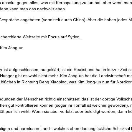
bin absolut gegen alles, was mit Kernspaltung zu tun hat, aber wenn man
 dann kann man das nachvollziehen.
Gespräche angeboten (vermittelt durch China). Aber die haben jedes M
echerchierte Webseite mit Focus auf Syrien.
 Kim Jong-un
 ist aufgeschlossen, aufgeklärt, ist ein Realist und hat in kurzer Zeit 
unger gibt es wohl nicht mehr. Kim Jong-un hat die Landwirtschaft mo
n bißchen in Richtung Deng Xiaoping, was Kim Jong-un nun für Nordko
egungen der Menschen richtig einschätzen: das ist der dortige Volkscha
n gut kontrollieren können (sogar ihr Tonfall ist weicher geworden),
t peinlich wirkt. Wenn sie aber verletzt oder beleidigt werden, dann 
chtigen und harmlosen Land - welches eben das unglückliche Schicksal 