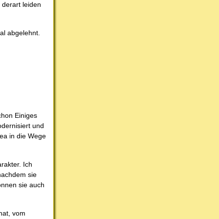
 derart leiden
al abgelehnt.
schon Einiges
dernisiert und
rea in die Wege
rakter. Ich
 nachdem sie
können sie auch
hat, vom