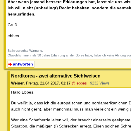
Aber wenn jemand bessere Erklärungen hat, lasst sie uns wis
Ich will nicht (unbedingt) Recht behalten, sondern die verme
herausfinden.
Gruß
ebbes
--
Bafin-gerechte Warnung:
Obwohl ich mehr als 30 Jahre Erfahrung an der Börse habe, habe ich keine Ahnung vom
antworten
Nordkorea - zwei alternative Sichtweisen
Weiner
,
Freitag, 21.04.2017, 01:17
@ ebbes
9232 Views
Hallo Ebbes,
Du weißt ja, dass ich die europäischen und nordamerikanichen D
auch nicht gern), aber manchmal muss man vielleicht ein wenig 
Wer eine Schafherde leiten will, der braucht einerseits geeignet
Situation, die mäßigen (!) Schrecken erregt. Einen solchen Sc