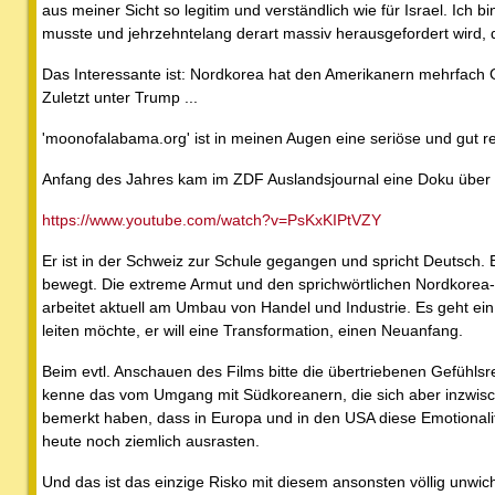
aus meiner Sicht so legitim und verständlich wie für Israel. Ich 
musste und jehrzehntelang derart massiv herausgefordert wird,
Das Interessante ist: Nordkorea hat den Amerikanern mehrfach 
Zuletzt unter Trump ...
'moonofalabama.org' ist in meinen Augen eine seriöse und gut r
Anfang des Jahres kam im ZDF Auslandsjournal eine Doku über
https://www.youtube.com/watch?v=PsKxKIPtVZY
Er ist in der Schweiz zur Schule gegangen und spricht Deutsch. Er
bewegt. Die extreme Armut und den sprichwörtlichen Nordkorea-H
arbeitet aktuell am Umbau von Handel und Industrie. Es geht ei
leiten möchte, er will eine Transformation, einen Neuanfang.
Beim evtl. Anschauen des Films bitte die übertriebenen Gefühlsr
kenne das vom Umgang mit Südkoreanern, die sich aber inzwische
bemerkt haben, dass in Europa und in den USA diese Emotionalitä
heute noch ziemlich ausrasten.
Und das ist das einzige Risko mit diesem ansonsten völlig unwi