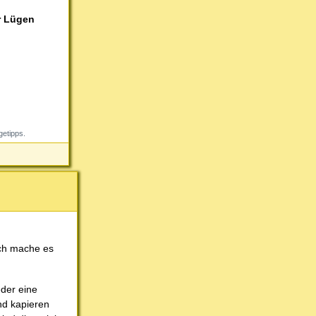
r Lügen
getipps.
ich mache es
eder eine
nd kapieren