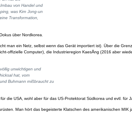
m Umbau von Handel und
aoping, was Kim Jong-un
 eine Transformation,
n Dokus über Nordkorea.
t man ein Netz, selbst wenn das Gerät importiert ist). Über die Gren
t-offizielle Computer), die Industrieregion KaesÅng (2016 aber wieder
völlig unwichtigen und
hicksal hat, vom
t und Buhmann mißbraucht zu
ür die USA, wohl aber für das US-Protektorat Südkorea und evtl. für 
urüsten. Man hört das begeisterte Klatschen des amerikanischen MIK j