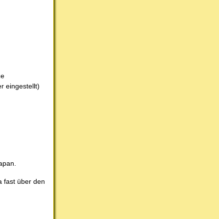
ze
 eingestellt)
Japan.
a fast über den