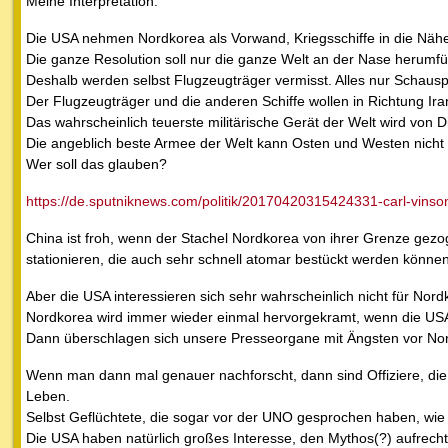
Meine Interpretation:
Die USA nehmen Nordkorea als Vorwand, Kriegsschiffe in die Nähe 
Die ganze Resolution soll nur die ganze Welt an der Nase herumf
Deshalb werden selbst Flugzeugträger vermisst. Alles nur Schauspi
Der Flugzeugträger und die anderen Schiffe wollen in Richtung Ira
Das wahrscheinlich teuerste militärische Gerät der Welt wird von Di
Die angeblich beste Armee der Welt kann Osten und Westen nicht
Wer soll das glauben?
https://de.sputniknews.com/politik/20170420315424331-carl-vinso
China ist froh, wenn der Stachel Nordkorea von ihrer Grenze ge
stationieren, die auch sehr schnell atomar bestückt werden können
Aber die USA interessieren sich sehr wahrscheinlich nicht für Nord
Nordkorea wird immer wieder einmal hervorgekramt, wenn die USA M
Dann überschlagen sich unsere Presseorgane mit Ängsten vor No
Wenn man dann mal genauer nachforscht, dann sind Offiziere, die 
Leben.
Selbst Geflüchtete, die sogar vor der UNO gesprochen haben, wie s
Die USA haben natürlich großes Interesse, den Mythos(?) aufrecht