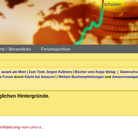
ts / Börsenlinks
Forumsarchive
 autark am Meer
|
Zum Tode Jürgen Küßners
|
Bücher vom Kopp-Verlag |
Datenschut
be Forum
durch
Käufe bei Amazon
! |
Weitere Buchempfehlungen
und
Amazonnavigat
glichen Hintergründe.
-erklaerung-von-uno-s...