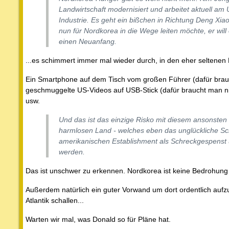
Landwirtschaft modernisiert und arbeitet aktuell a
Industrie. Es geht ein bißchen in Richtung Deng Xi
nun für Nordkorea in die Wege leiten möchte, er will
einen Neuanfang.
...es schimmert immer mal wieder durch, in den eher seltene
Ein Smartphone auf dem Tisch vom großen Führer (dafür brauch
geschmuggelte US-Videos auf USB-Stick (dafür braucht man nich
usw.
Und das ist das einzige Risko mit diesem ansonsten 
harmlosen Land - welches eben das unglückliche Sc
amerikanischen Establishment als Schreckgespens
werden.
Das ist unschwer zu erkennen. Nordkorea ist keine Bedrohung f
Außerdem natürlich ein guter Vorwand um dort ordentlich aufz
Atlantik schallen...
Warten wir mal, was Donald so für Pläne hat.