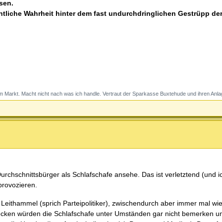
sen.
intliche Wahrheit hinter dem fast undurchdringlichen Gestrüpp de
 Markt. Macht nicht nach was ich handle. Vertraut der Sparkasse Buxtehude und ihren Anla
urchschnittsbürger als Schlafschafe ansehe. Das ist verletztend (und 
provozieren.
e Leithammel (sprich Parteipolitiker), zwischendurch aber immer mal wi
hrecken würden die Schlafschafe unter Umständen gar nicht bemerken u