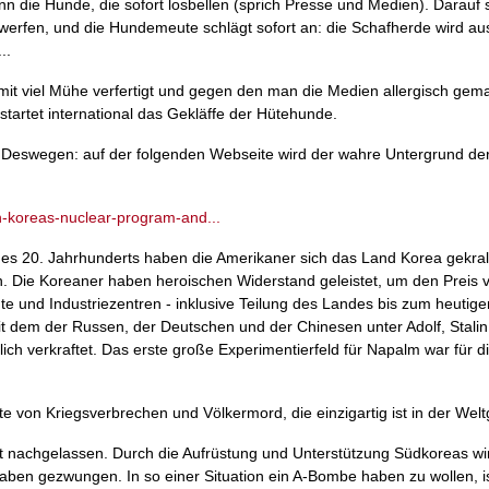
n die Hunde, die sofort losbellen (sprich Presse und Medien). Darauf si
werfen, und die Hundemeute schlägt sofort an: die Schafherde wird a
..
mit viel Mühe verfertigt und gegen den man die Medien allergisch gem
startet international das Gekläffe der Hütehunde.
Deswegen: auf der folgenden Webseite wird der wahre Untergrund der
-koreas-nuclear-program-and...
 des 20. Jahrhunderts haben die Amerikaner sich das Land Korea gekra
. Die Koreaner haben heroischen Widerstand geleistet, um den Preis 
ädte und Industriezentren - inklusive Teilung des Landes bis zum heutig
t dem der Russen, der Deutschen und der Chinesen unter Adolf, Stali
lich verkraftet. Das erste große Experimentierfeld für Napalm war für 
tte von Kriegsverbrechen und Völkermord, die einzigartig ist in der Wel
 nachgelassen. Durch die Aufrüstung und Unterstützung Südkoreas wi
gaben gezwungen. In so einer Situation ein A-Bombe haben zu wollen, i