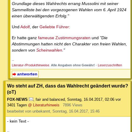
Grundlage dieses Wahlrechts errang Mussolini mit seiner
Sammelliste bei den vorgezogenen Wahlen vom 6. April 1924
einen überwältigenden Erfolg."
Und
Adolf
, der
Geliebte Führer
:
Er hatte ganz
fameuse Zustimmungsraten
und
"Die
Abstimmungen hatten nicht den Charakter von freien Wahlen,
sondern von
Scheinwahlen
."
--
Literatur-/Produkthinweise
.
Alle Angaben ohne Gewähr!
-
Leserzuschriften
antworten
Wo steht auf ZH, dass das Wahlrecht geändert wurde?
(oT)
FOX-NEWS
,
fair and balanced
,
Sonntag, 16.04.2017, 02:06
vor
3401 Tagen
@ Literaturhinweis
7896 Views
bearbeitet von unbekannt, Sonntag, 16.04.2017, 15:46
- kein Text -
--