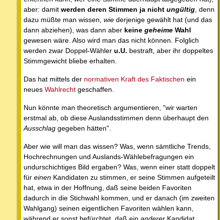
aber: damit
werden deren Stimmen ja nicht
ungültig
, denn
dazu müßte man wissen,
wie
derjenige gewählt hat (und das
dann abziehen), was dann aber
keine
geheime
Wahl
gewesen wäre. Also wird man das nicht können. Folglich
werden zwar Doppel-Wähler
u.U.
bestraft, aber ihr doppeltes
Stimmgewicht bliebe erhalten.
Das hat mittels der
normativen Kraft des Faktischen
ein
neues
Wahlrecht
geschaffen.
Nun könnte man theoretisch argumentieren, "wir warten
erstmal ab, ob diese Auslandsstimmen denn überhaupt den
Ausschlag
gegeben hätten".
Aber wie will man das wissen? Was, wenn sämtliche Trends,
Hochrechnungen und Auslands-Wählebefragungen ein
undurschichtiges Bild ergaben? Was, wenn einer statt doppelt
für
einen
Kandidaten zu stimmen, er seine Stimmen aufgeteilt
hat, etwa in der Hoffnung, daß seine beiden Favoriten
dadurch in die Stichwahl kommen, und er danach (im zweiten
Wahlgang) seinen eigentlichen Favoriten wählen kann,
während er sonst befürchtet, daß ein
anderer
Kandidat