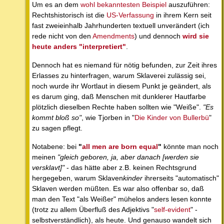
Um es an dem
wohl bekanntesten Beispiel
auszuführen:
Rechtshistorisch ist die
US-Verfassung
in ihrem Kern seit
fast zweieinhalb Jahrhunderten textuell unverändert (ich
rede nicht von den
Amendments
) und dennoch
wird sie
heute anders "interpretiert"
.
Dennoch hat es niemand für nötig befunden, zur Zeit ihres
Erlasses zu hinterfragen, warum Sklaverei zulässig sei,
noch wurde ihr Wortlaut in diesem Punkt je geändert, als
es darum ging, daß Menschen mit dunklerer Hautfarbe
plötzlich dieselben Rechte haben sollten wie "Weiße".
"Es
kommt bloß so"
, wie Tjorben in "
Die Kinder von Bullerbü
"
zu sagen pflegt.
Notabene: bei
"
all men are born equal
"
könnte man noch
meinen
"gleich geboren, ja, aber danach [werden sie
versklavt]"
- das hätte aber z.B. keinen Rechtsgrund
hergegeben, warum Sklaven
kinder
ihrerseits "automatisch"
Sklaven werden müßten. Es war also offenbar so, daß
man den Text "als Weißer" mühelos anders lesen konnte
(trotz zu allem Überfluß des Adjektivs "
self-evident
" -
selbstverständlich), als heute. Und genauso wandelt sich