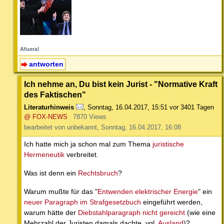
Afuera!
antworten
Ich nehme an, Du bist kein Jurist - "Normative Kraft
des Faktischen"
Literaturhinweis
,
Sonntag, 16.04.2017, 15:51
vor 3401 Tagen
@ FOX-NEWS
7870 Views
bearbeitet von unbekannt, Sonntag, 16.04.2017, 16:08
Ich hatte mich ja schon mal zum Thema
juristische
Hermeneutik
verbreitet.
Was ist denn ein
Rechtsbruch
?
Warum mußte für das "
Entwenden elektrischer Energie
" ein
neuer Paragraph im Strafgesetzbuch
eingeführt werden,
warum hätte der
Diebstahlparagraph nicht gereicht
(wie eine
Mehrzahl der Juristen damals dachte, vgl.
Ausland
)?