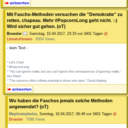
antworten
Mit Fascho-Methoden versuchen die "Demokratie" zu
retten, chapeau. Mehr #PopcornLong geht nicht. :-)
Wird sicher gut gehen. (oT)
Broesler
,
Samstag, 15.04.2017, 23:33
vor 3401 Tagen
@
Literaturhinweis
8354 Views
- kein Text -
--
* Let's Chart
* #PopcornLong
* "You can ignore reality, but you can't ignore the consequences of ignoring reality."
Ayn Rand
* "The universe offers infinite potential to those who dare." David Kipping
antworten
Wo haben die Faschos jemals solche Methoden
angewendet? (oT)
Mephistopheles
,
Sonntag, 16.04.2017, 06:49
vor 3401 Tagen
@
Broesler
7598 Views