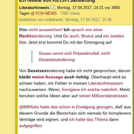
Literaturhinweis
,
Montag, 17.04.2017, 14:21
vor 3400
Tagen
@ FOX-NEWS
7392 Views
bearbeitet von unbekannt, Montag, 17.04.2017, 14:36
Bitte
nicht ausweichen
!
Ich
sprach von einer
Rechts
änderung
. Und
Du auch, Brutus
und
ein zweites
Mal
. Jetzt erst kommst Du mit der Einengung auf
Sowas nennt sich Präzedenzfall, nicht
Gesetzesänderung
Von
Gesetzes
änderung habe ich nicht gesprochen, darum
bleibt
meine Aussage
auch richtig
. Überhaupt wird es
schwer halten, mir Fehler in meinen
Literaturhinweisen
nachzuweisen. Wenn,
korrigiere ich solche natürlich
. Meist
beruhen solche Ideen aber auf
reinen Mißverständnissen
.
@BillHicks hatte das schon in Erwägung gezogen
, daß aus
diesem Grunde die Blockchain sich niemals für komplexere
Verträge wird eignen, und
ich hatte das Thema
dann
aufgegriffen
.