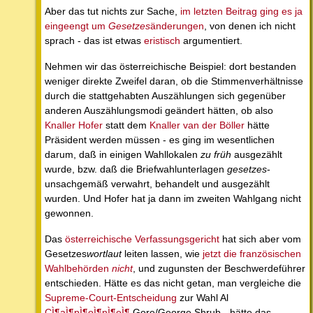
Aber das tut nichts zur Sache,
im letzten Beitrag ging es ja
eingeengt um
Gesetzes
änderungen
, von denen ich nicht
sprach - das ist etwas
eristisch
argumentiert.
Nehmen wir das österreichische Beispiel: dort bestanden
weniger direkte Zweifel daran, ob die Stimmenverhältnisse
durch die stattgehabten Auszählungen sich gegenüber
anderen Auszählungsmodi geändert hätten, ob also
Knaller Hofer
statt dem
Knaller van der Böller
hätte
Präsident werden müssen - es ging im wesentlichen
darum, daß in einigen Wahllokalen
zu früh
ausgezählt
wurde, bzw. daß die Briefwahlunterlagen
gesetzes
-
unsachgemäß verwahrt, behandelt und ausgezählt
wurden. Und Hofer hat ja dann im zweiten Wahlgang nicht
gewonnen.
Das
österreichische Verfassungsgericht
hat sich aber vom
Gesetzes
wortlaut
leiten lassen, wie
jetzt die französischen
Wahlbehörden
nicht
, und zugunsten der Beschwerdeführer
entschieden. Hätte es das nicht getan, man vergleiche die
Supreme-Court-Entscheidung
zur Wahl Al
CÌ¶aÌ¶pÌ¶oÌ¶nÌ¶eÌ¶
Gore/George Shrub - hätte das