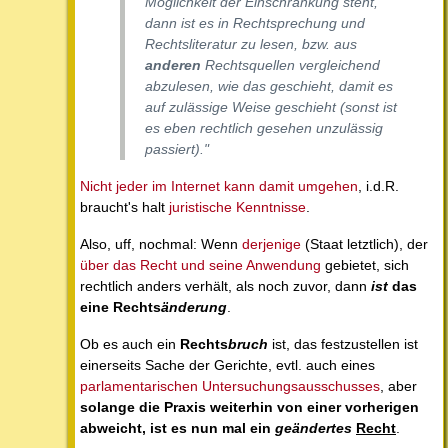
Möglichkeit der Einschränkung steht,
dann ist es in Rechtsprechung und
Rechtsliteratur zu lesen, bzw. aus
anderen
Rechtsquellen vergleichend
abzulesen, wie das geschieht, damit es
auf zulässige Weise geschieht (sonst ist
es eben rechtlich gesehen unzulässig
passiert)."
Nicht jeder im Internet kann damit umgehen
, i.d.R.
braucht's halt
juristische Kenntnisse
.
Also, uff, nochmal: Wenn
derjenige
(Staat letztlich), der
über das Recht und seine Anwendung
gebietet, sich
rechtlich anders verhält, als noch zuvor, dann
ist
das
eine Rechts
änderung
.
Ob es auch ein
Rechts
bruch
ist, das festzustellen ist
einerseits Sache der Gerichte, evtl. auch eines
parlamentarischen Untersuchungsausschusses
, aber
solange die Praxis weiterhin von einer vorherigen
abweicht, ist es nun mal ein
geändertes
Recht
.