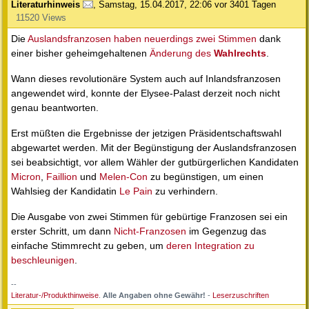
Literaturhinweis
,
Samstag, 15.04.2017, 22:06
vor 3401 Tagen
11520 Views
Die
Auslandsfranzosen haben neuerdings zwei Stimmen
dank
einer bisher geheimgehaltenen
Änderung des
Wahlrechts
.
Wann dieses revolutionäre System auch auf Inlandsfranzosen
angewendet wird, konnte der Elysee-Palast derzeit noch nicht
genau beantworten.
Erst müßten die Ergebnisse der jetzigen Präsidentschaftswahl
abgewartet werden. Mit der Begünstigung der Auslandsfranzosen
sei beabsichtigt, vor allem Wähler der gutbürgerlichen Kandidaten
Micron
,
Faillion
und
Melen-Con
zu begünstigen, um einen
Wahlsieg der Kandidatin
Le Pain
zu verhindern.
Die Ausgabe von zwei Stimmen für gebürtige Franzosen sei ein
erster Schritt, um dann
Nicht-Franzosen
im Gegenzug das
einfache Stimmrecht zu geben, um
deren Integration zu
beschleunigen
.
--
Literatur-/Produkthinweise
.
Alle Angaben ohne Gewähr!
-
Leserzuschriften