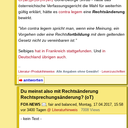
österreichische Verfassungsgericht die Wahl für weiterhin
gültig erklärt, hätte es
contra legem
eine
Rechts
änderung
bewirkt.
"Von contra legem spricht man, wenn eine Meinung, ein
Vorgehen oder eine Rechts
fortbildung
mit dem geltenden
Gesetz nicht zu vereinbaren ist."
Selbiges
hat in Frankreich stattgefunden
. Und
in
Deutschland übrigen auch
.
--
Literatur-/Produkthinweise
.
Alle Angaben ohne Gewähr!
-
Leserzuschriften
antworten
Du meinst also mit Rechtsänderung
Rechtsprechungsänderung? (oT)
FOX-NEWS
,
fair and balanced
,
Montag, 17.04.2017, 15:58
vor 3400 Tagen
@ Literaturhinweis
7008 Views
- kein Text -