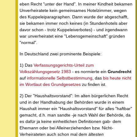
eben Recht "unter der Hand". In meiner Kindheit bekamen
Unverheiratete kein gemeinsames Hotelzimmer, wegen
des Kuppeleiparagraphen. Dann wurde der abgeschafft,
sie bekamen immer noch keines (in Stundenhotels aber
davor schon - trotz Kuppeleiverbotes) - und irgendwann
war unverheiratet eine "Lebensgemeinschaft" gründen
"normal".
In Deutschland zwei prominente Beispiele:
1) Das
Verfassungsgerichts-Urteil zum
Volkszählungsgesetz 1983
- es normierte ein
Grundrecht
auf
informationelle Selbstbestimmung
, das
bis heute nicht
im Wortlaut des Grundgesetzes
zu finden ist.
2) Der "Haushaltsvorstand": Im alten bürgerlichen Recht
und in der Handhabung der Behörden wurde in einem
Haushalt immer ein "Haushaltsvorstand" für alles "haftbar"
gemacht, d.h. man sandte -je nach Wahl der Behörde, da
es dafür ja keine einheitlichen Definitionen gab- dem
Ehe
mann
oder bei Alleinerziehenden bzw. Nicht-
Verheirateten auch schon mal dem
ältesten