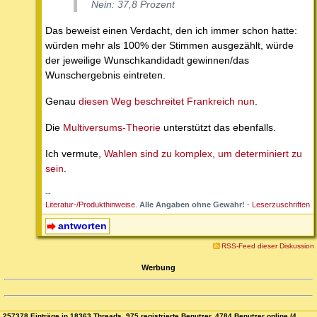
Nein: 37,8 Prozent
Das beweist einen Verdacht, den ich immer schon hatte:
würden mehr als 100% der Stimmen ausgezählt, würde
der jeweilige Wunschkandidadt gewinnen/das
Wunschergebnis eintreten.
Genau
diesen Weg beschreitet Frankreich nun
.
Die
Multiversums-Theorie
unterstützt das ebenfalls.
Ich vermute,
Wahlen sind zu komplex, um determiniert zu
sein
.
--
Literatur-/Produkthinweise
.
Alle Angaben ohne Gewähr!
-
Leserzuschriften
antworten
RSS-Feed dieser Diskussion
Werbung
257378 Einträge in 18363 Threads, 975 registrierte Benutzer, 4784 Benutzer online (4