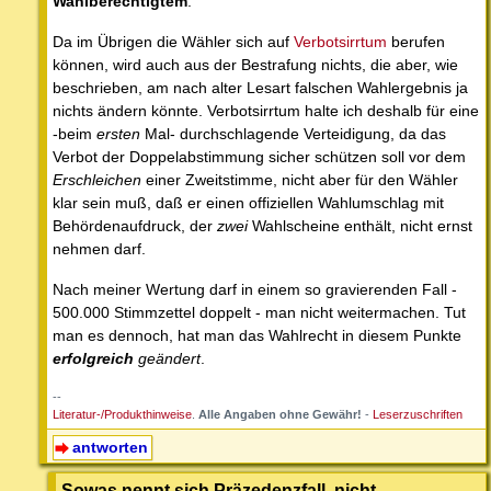
Wahlberechtigtem
.
Da im Übrigen die Wähler sich auf
Verbotsirrtum
berufen
können, wird auch aus der Bestrafung nichts, die aber, wie
beschrieben, am nach alter Lesart falschen Wahlergebnis ja
nichts ändern könnte. Verbotsirrtum halte ich deshalb für eine
-beim
ersten
Mal- durchschlagende Verteidigung, da das
Verbot der Doppelabstimmung sicher schützen soll vor dem
Erschleichen
einer Zweitstimme, nicht aber für den Wähler
klar sein muß, daß er einen offiziellen Wahlumschlag mit
Behördenaufdruck, der
zwei
Wahlscheine enthält, nicht ernst
nehmen darf.
Nach meiner Wertung darf in einem so gravierenden Fall -
500.000 Stimmzettel doppelt - man nicht weitermachen. Tut
man es dennoch, hat man das Wahlrecht in diesem Punkte
erfolgreich
geändert
.
--
Literatur-/Produkthinweise
.
Alle Angaben ohne Gewähr!
-
Leserzuschriften
antworten
Sowas nennt sich Präzedenzfall, nicht