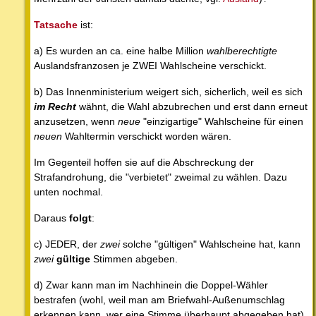
Tatsache
ist:
a) Es wurden an ca. eine halbe Million
wahlberechtigte
Auslandsfranzosen je ZWEI Wahlscheine verschickt.
b) Das Innenministerium weigert sich, sicherlich, weil es sich
im Recht
wähnt, die Wahl abzubrechen und erst dann erneut
anzusetzen, wenn
neue
"einzigartige" Wahlscheine für einen
neuen
Wahltermin verschickt worden wären.
Im Gegenteil hoffen sie auf die Abschreckung der
Strafandrohung, die "verbietet" zweimal zu wählen. Dazu
unten nochmal.
Daraus
folgt
:
c) JEDER, der
zwei
solche "gültigen" Wahlscheine hat, kann
zwei
gültige
Stimmen abgeben.
d) Zwar kann man im Nachhinein die Doppel-Wähler
bestrafen (wohl, weil man am Briefwahl-Außenumschlag
erkennen kann, wer eine Stimme überhaupt abgegeben hat),