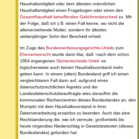
Haushaltsmitglied oder dem ältesten
männlichen
Haushaltsmitglied einen Fragebogen oder einen den
Gesamthaushalt betreffenden Gebührenbescheid
zu. Mit
der Folge, daß ich z.B. einen Fall kenne, wo nicht die
alleinerziehende Mutter, sondern ihr ältester,
siebenjähriger
Sohn den Bescheid erhielt.
Im Zuge des
Bundesverfassungsgerichts-Urteils
zum
Ehenamesrecht
wurde dann klar, daß -nach dem schon
1954 ergangenen
Stichentscheids-Urteil
- es
logischerweise auch keinen Haushaltsvorstand mehr
geben kann. In einem (alten) Bundesland griff ich einen
vergleichbaren Fall dann auf, aufgrund eines
datenschutzrechtlichen Aspekts und der
Landesdatenschutzbeauftragte wies daraufhin die
kommunalen Rechenzentren dieses Bundeslandes an, den
Mumpitz mit dem Haushaltsvorstand in ihrer
Datenverarbeitung ersatzlos zu beenden. Auch das eine
Rechtsänderung die, wie ich vermute, großenteils bis
heute nirgendwo Niederschlag in Gesetztes
texten
(dieses
Bundeslandes) gefunden hat.