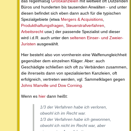
das regelmäßig
Großkanzleien
mit weltweit oft Dutzenden
Büros und hunderten bis tausenden Anwälten - und unter
diesen befindet sich eben dann auch für die typischen
Spezialgebiete (etwa
Mergers & Acquisitions
,
Produkthaftungsfragen
,
Steuerstrafverfahren
,
Arbeitsrecht
usw.) der passende Spezialist und dieser
wird i.d.R. auch unter den
seltenen Einser- und Zweier-
Juristen
ausgewählt.
Hier besteht also von vornherein eine Waffenungleichheit
gegenüber dem einzelnen Kläger. Aber: auch
Geschädigte schließen sich oft zu Verbänden zusammen,
die ihrerseits dann von spezialisierten Kanzleien, oft
erfolgreich, vertreten werden, vgl. Sammelklagen gegen
Johns Manville und Dow Corning
.
Wenn es
hier
dann heißt:
1/3 der Verfahren habe ich verloren,
obwohl ich im Recht war.
1/3 der Verfahren habe ich gewonnen,
obwohl ich nicht im Recht war, aber