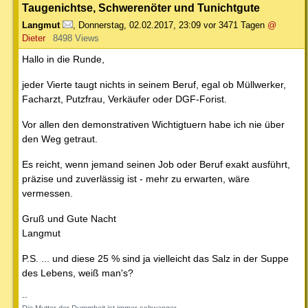
Taugenichtse, Schwerenöter und Tunichtgute
Langmut
,
Donnerstag, 02.02.2017, 23:09
vor 3471 Tagen
@
Dieter
8498 Views
Hallo in die Runde,
jeder Vierte taugt nichts in seinem Beruf, egal ob Müllwerker,
Facharzt, Putzfrau, Verkäufer oder DGF-Forist.
Vor allen den demonstrativen Wichtigtuern habe ich nie über
den Weg getraut.
Es reicht, wenn jemand seinen Job oder Beruf exakt ausführt,
präzise und zuverlässig ist - mehr zu erwarten, wäre
vermessen.
Gruß und Gute Nacht
Langmut
P.S. ... und diese 25 % sind ja vielleicht das Salz in der Suppe
des Lebens, weiß man's?
--
Die Mutter der Dummheit ist immer schwanger.