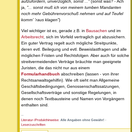
aufzufordern, unverzüglich, sonst ..."
(sonst was? - Ach
ja,
"... sonst muß ich von meinem tumben Mandanten
noch mehr Gebührenvorschuß nehmen und auf Teufel
komm' 'raus klagen"
)
Viel wichtiger ist es, gerade z.B. in
Bausachen
und im
Arbeitsrecht
, sich im Vorfeld vertraglich gut abzusichern.
Ein guter Vertrag regelt auch mögliche Streitpunkte,
deren evtl. Beilegung und evtl. Beweislastfragen und alle
möglichen Fristen und Rechtsfolgen. Aber auch für solche
streitvermeidenden Verträge bräuchte man geeignete
Juristen, die das nicht nur aus einem
Formularhandbuch
abschreiben (lassen - von ihrer
Rechtsanwaltsgehilfin). Wie oft sieht man Allgemeine
Geschäftsbedingungen, Genossenschaftssatzungen,
Gesellschaftsverträge und sonstige Regelungen, in
denen noch Textbausteine und Namen von Vorgängern
enthalten sind.
--
Literatur-/Produkthinweise
.
Alle Angaben ohne Gewähr!
-
Leserzuschriften