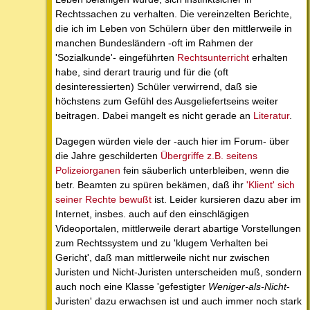
Rechtssachen zu verhalten. Die vereinzelten Berichte,
die ich im Leben von Schülern über den mittlerweile in
manchen Bundesländern -oft im Rahmen der
'Sozialkunde'- eingeführten
Rechtsunterricht
erhalten
habe, sind derart traurig und für die (oft
desinteressierten) Schüler verwirrend, daß sie
höchstens zum Gefühl des Ausgeliefertseins weiter
beitragen. Dabei mangelt es nicht gerade an
Literatur
.
Dagegen würden viele der -auch hier im Forum- über
die Jahre geschilderten
Übergriffe z.B. seitens
Polizeiorganen
fein säuberlich unterbleiben, wenn die
betr. Beamten zu spüren bekämen, daß ihr
'Klient' sich
seiner Rechte bewußt
ist. Leider kursieren dazu aber im
Internet, insbes. auch auf den einschlägigen
Videoportalen, mittlerweile derart abartige Vorstellungen
zum Rechtssystem und zu 'klugem Verhalten bei
Gericht', daß man mittlerweile nicht nur zwischen
Juristen und Nicht-Juristen unterscheiden muß, sondern
auch noch eine Klasse 'gefestigter
Weniger-als-Nicht
-
Juristen' dazu erwachsen ist und auch immer noch stark