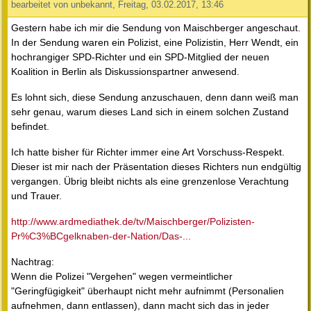
bearbeitet von unbekannt, Freitag, 03.02.2017, 13:46
Gestern habe ich mir die Sendung von Maischberger angeschaut.
In der Sendung waren ein Polizist, eine Polizistin, Herr Wendt, ein
hochrangiger SPD-Richter und ein SPD-Mitglied der neuen
Koalition in Berlin als Diskussionspartner anwesend.
Es lohnt sich, diese Sendung anzuschauen, denn dann weiß man
sehr genau, warum dieses Land sich in einem solchen Zustand
befindet.
Ich hatte bisher für Richter immer eine Art Vorschuss-Respekt.
Dieser ist mir nach der Präsentation dieses Richters nun endgültig
vergangen. Übrig bleibt nichts als eine grenzenlose Verachtung
und Trauer.
http://www.ardmediathek.de/tv/Maischberger/Polizisten-
Pr%C3%BCgelknaben-der-Nation/Das-...
Nachtrag:
Wenn die Polizei "Vergehen" wegen vermeintlicher
"Geringfügigkeit" überhaupt nicht mehr aufnimmt (Personalien
aufnehmen, dann entlassen), dann macht sich das in jeder