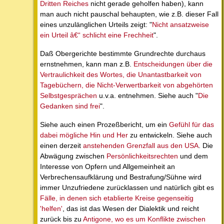
Dritten Reiches
nicht gerade geholfen haben), kann
man auch nicht pauschal behaupten, wie z.B. dieser Fall
eines unzulänglichen Urteils zeigt: "
Nicht ansatzweise
ein Urteil â€“ schlicht eine Frechheit
".
Daß Obergerichte bestimmte Grundrechte durchaus
ernstnehmen, kann man z.B.
Entscheidungen über die
Vertraulichkeit des Wortes, die Unantastbarkeit von
Tagebüchern, die Nicht-Verwertbarkeit von abgehörten
Selbstgesprächen
u.v.a. entnehmen. Siehe auch "
Die
Gedanken sind frei
".
Siehe auch einen Prozeßbericht, um ein
Gefühl für das
dabei mögliche Hin und Her
zu entwickeln. Siehe auch
einen derzeit
anstehenden Grenzfall aus den USA
. Die
Abwägung zwischen
Persönlichkeitsrechten
und dem
Interesse von Opfern und Allgemeinheit an
Verbrechensaufklärung und Bestrafung/Sühne wird
immer Unzufriedene zurücklassen und natürlich gibt es
Fälle, in denen sich etablierte Kreise gegenseitig
'helfen'
, das ist das Wesen der Dialektik und reicht
zurück bis zu
Antigone, wo es um Konflikte zwischen