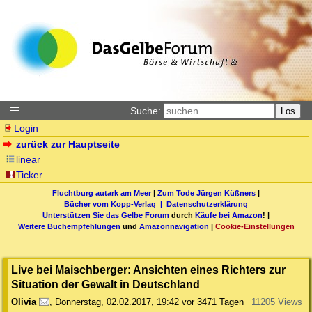
Suche:
Los
Login
zurück zur Hauptseite
linear
Ticker
Fluchtburg autark am Meer
|
Zum Tode Jürgen Küßners
|
Bücher vom Kopp-Verlag |
Datenschutzerklärung
Unterstützen Sie das Gelbe Forum
durch
Käufe bei Amazon
! |
Weitere Buchempfehlungen
und
Amazonnavigation
|
Cookie-Einstellungen
Live bei Maischberger: Ansichten eines Richters zur
Situation der Gewalt in Deutschland
Olivia
,
Donnerstag, 02.02.2017, 19:42
vor 3471 Tagen
11205 Views