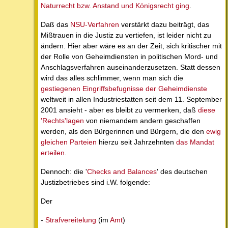
Naturrecht bzw. Anstand und Königsrecht ging
.
Daß das
NSU-Verfahren
verstärkt dazu beiträgt, das
Mißtrauen in die Justiz zu vertiefen, ist leider nicht zu
ändern. Hier aber wäre es an der Zeit, sich kritischer mit
der Rolle von Geheimdiensten in politischen Mord- und
Anschlagsverfahren auseinanderzusetzen. Statt dessen
wird das alles schlimmer, wenn man sich die
gestiegenen Eingriffsbefugnisse der Geheimdienste
weltweit in allen Industriestatten seit dem 11. September
2001 ansieht - aber es bleibt zu vermerken, daß
diese
'Rechts'lagen
von niemandem andern geschaffen
werden, als den Bürgerinnen und Bürgern, die den
ewig
gleichen Parteien
hierzu seit Jahrzehnten
das Mandat
erteilen
.
Dennoch: die '
Checks and Balances
' des deutschen
Justizbetriebes sind i.W. folgende:
Der
-
Strafvereitelung
(im
Amt
)