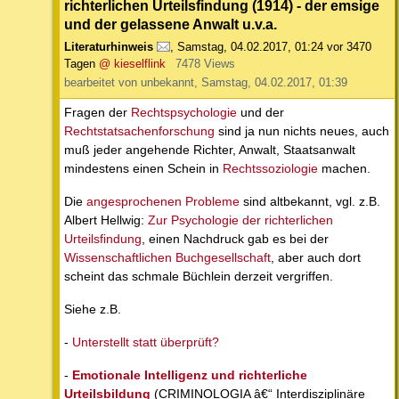
richterlichen Urteilsfindung (1914) - der emsige
und der gelassene Anwalt u.v.a.
Literaturhinweis
,
Samstag, 04.02.2017, 01:24
vor 3470
Tagen
@ kieselflink
7478 Views
bearbeitet von unbekannt, Samstag, 04.02.2017, 01:39
Fragen der
Rechtspsychologie
und der
Rechtstatsachenforschung
sind ja nun nichts neues, auch
muß jeder angehende Richter, Anwalt, Staatsanwalt
mindestens einen Schein in
Rechtssoziologie
machen.
Die
angesprochenen Probleme
sind altbekannt, vgl. z.B.
Albert Hellwig:
Zur Psychologie der richterlichen
Urteilsfindung
, einen Nachdruck gab es bei der
Wissenschaftlichen Buchgesellschaft
, aber auch dort
scheint das schmale Büchlein derzeit vergriffen.
Siehe z.B.
-
Unterstellt statt überprüft?
-
Emotionale Intelligenz und richterliche
Urteilsbildung
(CRIMINOLOGIA â€“ Interdisziplinäre