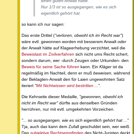
einen guten Anwalt hatte.
Nur 1/3 ist so ausgegangen, wie es sich
eigentlich gehört hat.
so kann ich nur sagen:
Das erste Drittel (
"verloren, obwohl ich im Recht war"
)
wäre evtl. gewonnen worden mit besserem Anwalt
oder
der Anwalt hätte auf Klageerhebung verzichtet, weil die
Beweislast im Zivilverfahren
sich nicht ums Recht schert,
sondern darum, wer -durch Zeugen oder Urkunden- den
Beweis für seine Sache führen
kann. Ein
Kläger
ist da
regelmäßig im Nachteil, denn er muß
beweisen
, während
der Beklagten-Anwalt den für Laien ungewohnten Satz
iteriert
"
Mit Nichtwissen wird bestritten
..."
.
Die Kehrseite dieser Medaille,
"gewonnen, obwohl ich
nicht im Recht war"
dürfte aus denselben Gründen
herrühren, nur mit evtl. umgekehrten Vorzeichen.
"... so ausgegangen, wie es sich eigentlich gehört hat ..."
Tja, auch das kann dem Zufall geschuldet sein, wer weiß.
Das
subjektive Rechtsempfinden
des Nicht-Juristen deckt