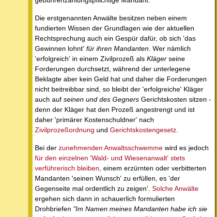
gebührenzahlungspflichtige Mandant.
Die erstgenannten Anwälte besitzen neben einem
fundierten Wissen der Grundlagen wie der aktuellen
Rechtsprechung auch ein Gespür dafür, ob sich 'das
Gewinnen lohnt'
für ihren Mandanten
. Wer nämlich
'erfolgreich' in einem Zivilprozeß als
Kläger
seine
Forderungen durchsetzt, während der unterlegene
Beklagte aber kein Geld hat und daher die Forderungen
nicht beitreibbar sind, so bleibt der 'erfolgreiche' Kläger
auch auf
seinen und des Gegners
Gerichtskosten sitzen -
denn der Kläger hat den Prozeß angestrengt und ist
daher 'primärer Kostenschuldner' nach
Zivilprozeßordnung
und
Gerichtskostengesetz
.
Bei der
zunehmenden Anwaltsschwemme
wird es jedoch
für den einzelnen 'Wald- und Wiesenanwalt' stets
verführerisch bleiben
, einem erzürnten oder verbitterten
Mandanten 'seinen Wunsch' zu erfüllen, es 'der
Gegenseite mal ordentlich zu zeigen'.
Solche Anwälte
ergehen sich dann in schauerlich formulierten
Drohbriefen
"Im Namen meines Mandanten habe ich sie