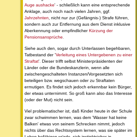
Auge aushacke
' - schließlich kann eine entsprechende
Anklage, auch noch nach vielen Jahren, ggf.
Jahrzehnten
, nicht nur zur (Gefängnis-) Strafe führen,
sondern auch zur Entfernung aus dem Dienst inklusive
Aberkennung oder empfindlicher
Kürzung der
Pensionsansprüche
.
Siehe auch den, sogar durch Unterlassen begehbaren,
Tatbestand der '
Verleitung eines Untergebenen zu einer
Straftat
'. Dieser trifft selbst Ministerpräsidenten der
Länder oder die Bundeskanzlerin, wenn alle
zwischengeschalteten Instanzen/Vorgesetzten sich
beteiligen bzw. wegschauen oder zu Straftaten
ermutigen. Es findet sich jedoch erkennbar kein Bürger,
der etwas unternimmt. So groß kann also das Interesse
(oder der Mut) nicht sein.
Viel problematischer ist, daß Kinder heute in der Schule
zwar schwimmen lernen, was dem 'Wasser hat keine
Balken' etwas von seinem Schrecken nimmt, jedoch
nichts über das Rechtssystem lernen, was sie später im
Leben befähigen würde, sich instinktsicher in