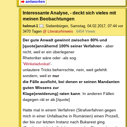
antworten
Interessante Analyse, - deckt sich vieles mit
meinen Beobachtungen
helmut-1
,
Siebenbürgen
,
Samstag, 04.02.2017, 07:44
vor
3470 Tagen
@ Literaturhinweis
6454 Views
Der gute Anwalt gewinnt zwischen 80% und
[quote]annähernd 100% seiner Verfahren
- aber
nicht, weil er ein überlegener
Rhetoriker wäre oder -als sog.
'
Winkeladvokat
'-
unlautere Tricks beherrschte, nein, weit gefehlt:
sondern, weil er
nur
die Fälle ausficht, bei denen er seinen Mandanten
guten Wissens zur
Klage(erwiderung) raten kann
. In anderen Fällen
dagegen rät er ab.[/quote]
Hatte mal in einem Verfahren (Strafverfahren gegen
mich in einer Unfallsache in Rumänien) einen Prozeß,
der bis zur letzten Instanz nach Bukarest ging.