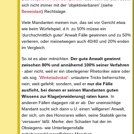
sich nicht immer mit der 'objektivierbaren' (siehe
Beweislast
) Rechts
lage
.
Viele Mandanten meinen nun, das sei vor Gericht etwa
wie beim Würfelspiel, d.h. zu 50% müsse ein
'durchschnittlich guter' Anwalt Fälle gewinnen und zu 50%
verlieren, oder meinetwegen auch 40/40 und 20% enden
im Vergleich.
So ist es aber mitnichten.
Der gute Anwalt gewinnt
zwischen 80% und annähernd 100% seiner Verfahren
- aber nicht, weil er ein überlegener Rhetoriker wäre oder
-als sog. '
Winkeladvokat
'- unlautere Tricks beherrschte,
nein, weit gefehlt: sondern, weil er
nur die Fälle
ausficht, bei denen er seinen Mandanten guten
Wissens zur Klage(erwiderung) raten kann
. In
anderen Fällen dagegen rät er ab. Der uneinsichtige
Mandant sucht sich dann u.U. einen 'willigeren' Anwalt,
der sich, um des Honorares willen, seine Statistik gerne
'versauen' läßt. Merke: den Schaden hat der im
Obsiegens- wie Unterliegensfalle