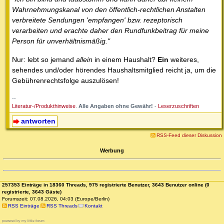
Wahrnehmungskanal von den öffentlich-rechtlichen Anstalten
verbreitete Sendungen 'empfangen' bzw. rezeptorisch
verarbeiten und erachte daher den Rundfunkbeitrag für meine
Person für unverhältnismäßig."
Nur: lebt so jemand
allein
in einem Haushalt?
Ein
weiteres,
sehendes und/oder hörendes Haushaltsmitglied reicht ja, um die
Gebührenrechtsfolge auszulösen!
--
Literatur-/Produkthinweise
.
Alle Angaben ohne Gewähr!
-
Leserzuschriften
antworten
RSS-Feed dieser Diskussion
Werbung
257353 Einträge in 18360 Threads, 975 registrierte Benutzer, 3643 Benutzer online (0
registrierte, 3643 Gäste)
Forumszeit: 07.08.2026, 04:03 (Europe/Berlin)
RSS Einträge
RSS Threads
Kontakt
powered by my little forum