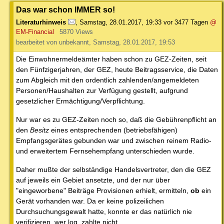
Das war schon IMMER so!
Literaturhinweis
,
Samstag, 28.01.2017, 19:33
vor 3477 Tagen
@
EM-Financial
5870 Views
bearbeitet von unbekannt, Samstag, 28.01.2017, 19:53
Die Einwohnermeldeämter haben schon zu GEZ-Zeiten, seit
den Fünfzigerjahren, der GEZ, heute Beitragsservice, die Daten
zum Abgleich mit den ordentlich zahlenden/angemeldeten
Personen/Haushalten zur Verfügung gestellt, aufgrund
gesetzlicher Ermächtigung/Verpflichtung.
Nur war es zu GEZ-Zeiten noch so, daß die Gebührenpflicht an
den
Besitz
eines entsprechenden (betriebsfähigen)
Empfangsgerätes gebunden war und zwischen reinem Radio-
und erweitertem Fernsehempfang unterschieden wurde.
Daher mußte der selbständige Handelsvertreter, den die GEZ
auf jeweils ein Gebiet ansetzte, und der nur über
"eingeworbene" Beiträge Provisionen erhielt, ermitteln,
ob
ein
Gerät vorhanden war. Da er keine polizeilichen
Durchsuchungsgewalt hatte, konnte er das natürlich nie
verifizieren, wer log, zahlte nicht.