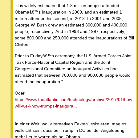
"It is widely estimated that 1.8 million people attended
Obamaâ€™s inauguration in 2009, and an estimated 1
million attended his second, in 2013. In 2001 and 2005,
George W. Bush drew an estimated 300,000 and 400,000
people, respectively. And in 1993 and 1997, respectively,
some 800,000 and 250,000 attended the inaugurations of Bill
Clinton.
Prior to Fridayâ€™s ceremony, the U.S. Armed Forces Joint
Task Force-National Capital Region and the Joint
Congressional Committee on Inaugural Activities had
estimated that between 700,000 and 900,000 people would
attend the inauguration."
Oder
https://www.theatlantic.com/technology/archive/2017/01/how-
will-we-know-trumps-inaugura...
In einer Welt, wo "alternativen Fakten" existieren, mag es
vielleicht sein, dass bei Trump in DC bei der Angelobung
mehr Leute waren als bei Obama.