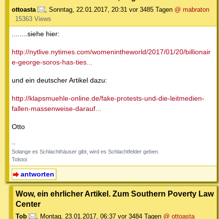
ottoasta
,
Sonntag, 22.01.2017, 20:31
vor 3485 Tagen
@ mabraton
15363 Views
........siehe hier:
http://nytlive.nytimes.com/womenintheworld/2017/01/20/billionair
e-george-soros-has-ties...
und ein deutscher Artikel dazu:
http://klapsmuehle-online.de/fake-protests-und-die-leitmedien-
fallen-massenweise-darauf...
Otto
--
Solange es Schlachthäuser gibt, wird es Schlachtfelder geben.
Tolstoi
antworten
Wow, ein ehrlicher Artikel. Zum Southern Poverty Law
Center
Tob
,
Montag, 23.01.2017, 06:37
vor 3484 Tagen
@ ottoasta