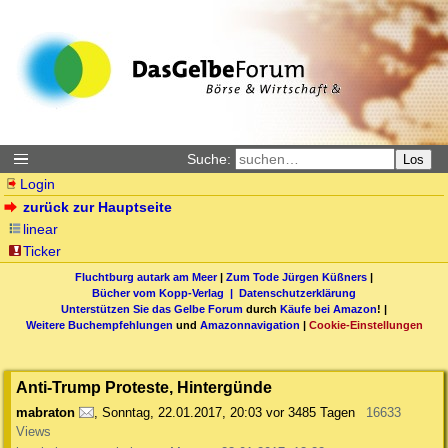
Suche:
Los
Login
zurück zur Hauptseite
linear
Ticker
Fluchtburg autark am Meer
|
Zum Tode Jürgen Küßners
|
Bücher vom Kopp-Verlag |
Datenschutzerklärung
Unterstützen Sie das Gelbe Forum
durch
Käufe bei Amazon
! |
Weitere Buchempfehlungen
und
Amazonnavigation
|
Cookie-Einstellungen
Anti-Trump Proteste, Hintergünde
mabraton
,
Sonntag, 22.01.2017, 20:03
vor 3485 Tagen
16633
Views