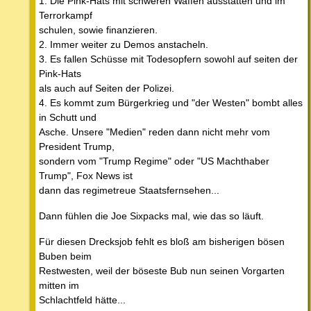
1. Die Pink-Hats mit schweren Waffen ausstatten und im
Terrorkampf
schulen, sowie finanzieren.
2. Immer weiter zu Demos anstacheln.
3. Es fallen Schüsse mit Todesopfern sowohl auf seiten der
Pink-Hats
als auch auf Seiten der Polizei.
4. Es kommt zum Bürgerkrieg und "der Westen" bombt alles
in Schutt und
Asche. Unsere "Medien" reden dann nicht mehr vom
President Trump,
sondern vom "Trump Regime" oder "US Machthaber
Trump", Fox News ist
dann das regimetreue Staatsfernsehen...
Dann fühlen die Joe Sixpacks mal, wie das so läuft.
Für diesen Drecksjob fehlt es bloß am bisherigen bösen
Buben beim
Restwesten, weil der böseste Bub nun seinen Vorgarten
mitten im
Schlachtfeld hätte...