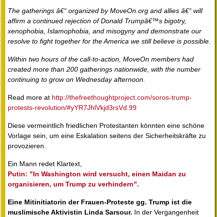
The gatherings â€“ organized by MoveOn.org and allies â€“ will
affirm a continued rejection of Donald Trumpâ€™s bigotry,
xenophobia, Islamophobia, and misogyny and demonstrate our
resolve to fight together for the America we still believe is possible.
Within two hours of the call-to-action, MoveOn members had
created more than 200 gatherings nationwide, with the number
continuing to grow on Wednesday afternoon.
Read more at
http://thefreethoughtproject.com/soros-trump-
protests-revolution/#yYR7JhlVkjd3rsVd.99
Diese vermeintlich friedlichen Protestanten könnten eine schöne
Vorlage sein, um eine Eskalation seitens der Sicherheitskräfte zu
provozieren.
Ein Mann redet Klartext,
Putin: "In Washington wird versucht, einen Maidan zu
organisieren, um Trump zu verhindern".
Eine Mitinitiatorin der Frauen-Proteste gg. Trump ist die
muslimische Aktivistin Linda Sarsour.
In der Vergangenheit