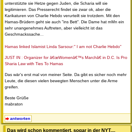
unterstützte sie Hetze gegen Juden, die Scharia will sie
legitimieren. Das Presserecht findet sie zwar ok, aber die
Karikaturen von Charlie Hebdo verurteilt sie trotzdem. Mit den
Hamas-Brüdern geht sie auch "ins Bett". Die Dame hat mMn ein
sehr unangenehmes Auftreten, aber vielleicht ist das
Geschmackssache...
Hamas linked Islamist Linda Sarsour:" I am not Charlie Hebdo"
JUST IN : Organizer for â€œWomenâ€™s Marchâ€ in D.C. Is Pro
Sharia Law with Ties To Hamas
Das wär's erst mal von meiner Seite. Da gibt es sicher noch mehr
Leute, die diesen vielen bewegten Menschen unter die Arme
greifen.
Beste Grüße
mabraton
antworten
Das wird schon kommentiert, sogar in der NYT....