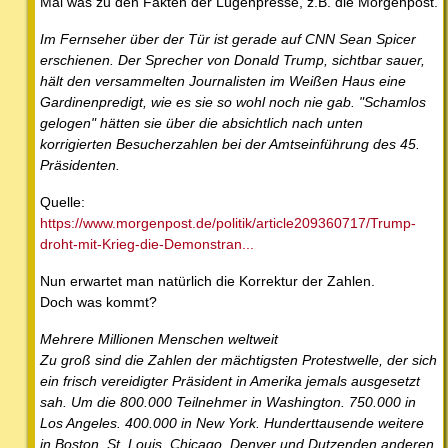
Mal was zu den Fakten der Lügenpresse, z.B. die Morgenpost.
Im Fernseher über der Tür ist gerade auf CNN Sean Spicer
erschienen. Der Sprecher von Donald Trump, sichtbar sauer,
hält den versammelten Journalisten im Weißen Haus eine
Gardinenpredigt, wie es sie so wohl noch nie gab. "Schamlos
gelogen" hätten sie über die absichtlich nach unten
korrigierten Besucherzahlen bei der Amtseinführung des 45.
Präsidenten.
Quelle:
https://www.morgenpost.de/politik/article209360717/Trump-
droht-mit-Krieg-die-Demonstran...
Nun erwartet man natürlich die Korrektur der Zahlen.
Doch was kommt?
Mehrere Millionen Menschen weltweit
Zu groß sind die Zahlen der mächtigsten Protestwelle, der sich
ein frisch vereidigter Präsident in Amerika jemals ausgesetzt
sah. Um die 800.000 Teilnehmer in Washington. 750.000 in
Los Angeles. 400.000 in New York. Hunderttausende weitere
in Boston, St. Louis, Chicago, Denver und Dutzenden anderen