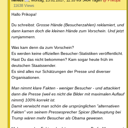
nereus
,
Montag, 23.01.2017, 11:55
vor 3484 Tagen
@ Prikopa
11638 Views
Hallo Prikopa!
Du schreibst:
Grosse Hände (Besucherzahlen) reklamiert, und
dann kamen doch die kleinen Hände zum Vorschein. Und jetzt
rumjammern.
Was kam denn da zum Vorschein?
Es werden keine offiziellen Besucher-Statistiken veröffentlicht.
Hast Du das nicht bekommen? Kam sogar heute früh im
deutschen Staatssender.
Es sind alles nur Schätzungen der Presse und diverser
Organisationen.
Man nimmt klare Fakten - weniger Besucher - und attackiert
dann die Presse (weil es nicht die Bilder mit maximalen Auflauf
nimmt) 100% korrekt ist.
Damit verwischt man schön die ursprünglichen "alternativen
Fakten" von seinem Pressesprecher Spicer (Behauptung bei
Trump wären mehr Besucher als Obama gewesen.