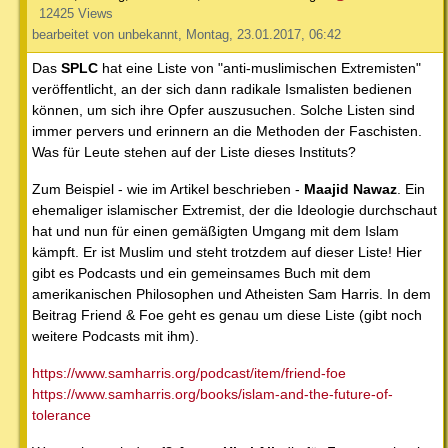
12425 Views
bearbeitet von unbekannt, Montag, 23.01.2017, 06:42
Das
SPLC
hat eine Liste von "anti-muslimischen Extremisten"
veröffentlicht, an der sich dann radikale Ismalisten bedienen
können, um sich ihre Opfer auszusuchen. Solche Listen sind
immer pervers und erinnern an die Methoden der Faschisten.
Was für Leute stehen auf der Liste dieses Instituts?
Zum Beispiel - wie im Artikel beschrieben -
Maajid Nawaz
. Ein
ehemaliger islamischer Extremist, der die Ideologie durchschaut
hat und nun für einen gemäßigten Umgang mit dem Islam
kämpft. Er ist Muslim und steht trotzdem auf dieser Liste! Hier
gibt es Podcasts und ein gemeinsames Buch mit dem
amerikanischen Philosophen und Atheisten Sam Harris. In dem
Beitrag Friend & Foe geht es genau um diese Liste (gibt noch
weitere Podcasts mit ihm).
https://www.samharris.org/podcast/item/friend-foe
https://www.samharris.org/books/islam-and-the-future-of-
tolerance