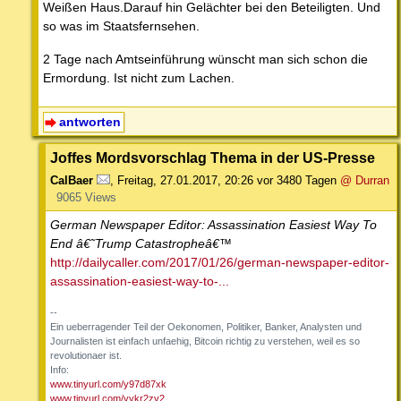
Weißen Haus.Darauf hin Gelächter bei den Beteiligten. Und
so was im Staatsfernsehen.
2 Tage nach Amtseinführung wünscht man sich schon die
Ermordung. Ist nicht zum Lachen.
antworten
Joffes Mordsvorschlag Thema in der US-Presse
CalBaer
,
Freitag, 27.01.2017, 20:26
vor 3480 Tagen
@ Durran
9065 Views
German Newspaper Editor: Assassination Easiest Way To
End â€˜Trump Catastropheâ€™
http://dailycaller.com/2017/01/26/german-newspaper-editor-
assassination-easiest-way-to-...
--
Ein ueberragender Teil der Oekonomen, Politiker, Banker, Analysten und
Journalisten ist einfach unfaehig, Bitcoin richtig zu verstehen, weil es so
revolutionaer ist.
Info:
www.tinyurl.com/y97d87xk
www.tinyurl.com/yykr2zv2