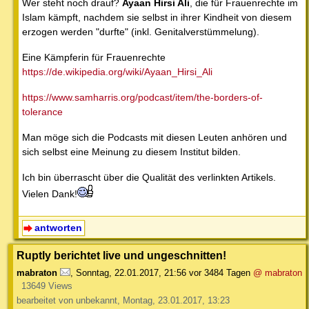
Wer steht noch drauf?
Ayaan Hirsi Ali
, die für Frauenrechte im
Islam kämpft, nachdem sie selbst in ihrer Kindheit von diesem
erzogen werden "durfte" (inkl. Genitalverstümmelung).
Eine Kämpferin für Frauenrechte
https://de.wikipedia.org/wiki/Ayaan_Hirsi_Ali
https://www.samharris.org/podcast/item/the-borders-of-
tolerance
Man möge sich die Podcasts mit diesen Leuten anhören und
sich selbst eine Meinung zu diesem Institut bilden.
Ich bin überrascht über die Qualität des verlinkten Artikels.
Vielen Dank!
antworten
Ruptly berichtet live und ungeschnitten!
mabraton
,
Sonntag, 22.01.2017, 21:56
vor 3484 Tagen
@ mabraton
13649 Views
bearbeitet von unbekannt, Montag, 23.01.2017, 13:23