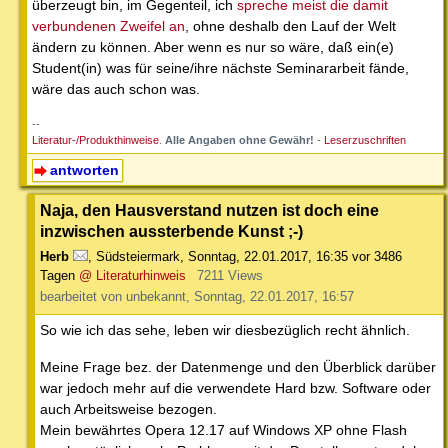
überzeugt bin, im Gegenteil, ich
spreche meist die damit
verbundenen Zweifel an
, ohne deshalb den Lauf der Welt
ändern zu können. Aber wenn es nur so wäre, daß ein(e)
Student(in) was für seine/ihre nächste Seminararbeit fände,
wäre das auch schon was.
--
Literatur-/Produkthinweise
.
Alle Angaben ohne Gewähr!
-
Leserzuschriften
antworten
Naja, den Hausverstand nutzen ist doch eine
inzwischen aussterbende Kunst ;-)
Herb
,
Südsteiermark
,
Sonntag, 22.01.2017, 16:35
vor 3486
Tagen
@ Literaturhinweis
7211 Views
bearbeitet von unbekannt, Sonntag, 22.01.2017, 16:57
So wie ich das sehe, leben wir diesbezüglich recht ähnlich.
Meine Frage bez. der Datenmenge und den Überblick darüber
war jedoch mehr auf die verwendete Hard bzw. Software oder
auch Arbeitsweise bezogen.
Mein bewährtes Opera 12.17 auf Windows XP ohne Flash