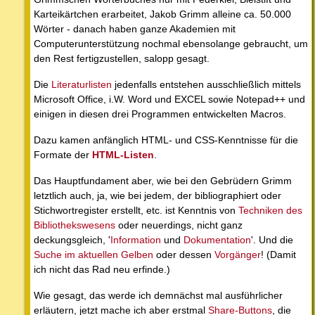
Karteikärtchen erarbeitet, Jakob Grimm alleine ca. 50.000
Wörter - danach haben ganze Akademien mit
Computerunterstützung nochmal ebensolange gebraucht, um
den Rest fertigzustellen, salopp gesagt.
Die
Literaturlisten
jedenfalls entstehen ausschließlich mittels
Microsoft Office, i.W. Word und EXCEL sowie Notepad++ und
einigen in diesen drei Programmen entwickelten Macros.
Dazu kamen anfänglich HTML- und CSS-Kenntnisse für die
Formate der
HTML-Listen
.
Das Hauptfundament aber, wie bei den Gebrüdern Grimm
letztlich auch, ja, wie bei jedem, der bibliographiert oder
Stichwortregister erstellt, etc. ist Kenntnis von
Techniken des
Bibliothekswesens
oder neuerdings, nicht ganz
deckungsgleich, '
Information
und
Dokumentation
'. Und die
Suche im aktuellen Gelben
oder dessen
Vorgänger
! (Damit
ich nicht das Rad neu erfinde.)
Wie gesagt, das werde ich demnächst mal ausführlicher
erläutern, jetzt mache ich aber erstmal
Share-Buttons
, die