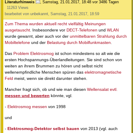
Literaturhinweis
,
Samstag, 21.01.2017, 18:48
vor 3486 Tagen
11263 Views
bearbeitet von unbekannt, Samstag, 21.01.2017, 18:59
Zum Thema wurden aktuell recht vielfältig Meinungen
ausgetauscht
. Insbesondere vor
DECT-Telefonen
und
WLAN
wurde gewarnt, aber auch vor der
unmittelbaren Strahlung durch
Mobiltelefone
und der
Belastung durch Mobilfunkmasten
.
Das
Problem Elektrosmog
ist schon mindestens so alt wie die
ersten Hochspannungs-Überlandleitungen. Sie sind schon von
weiten an ihrem Brummen zu hören und selbst nicht
wellenempfindliche Menschen spüren das
elektromagnetische
Feld
meist, wenn sie direkt darunter stehen.
Mancher fragt sich, ob und wie man diesen
Wellensalat evtl.
messen und bewerten
könnte, vgl.
-
Elektrosmog messen
von 1998
und
-
Elektrosmog-Detektor selbst bauen
von 2013 (vgl. auch