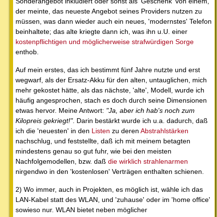
Sonderangebot inkludiert oder sonst als 'Geschenk' von einem,
der meinte, das neueste Angebot seines Providers nutzen zu
müssen, was dann wieder auch ein neues, 'modernstes' Telefon
beinhaltete; das alte kriegte dann ich, was ihn u.U. einer
kostenpflichtigen und möglicherweise strafwürdigen Sorge
enthob.
Auf mein erstes, das ich bestimmt fünf Jahre nutzte und erst
wegwarf, als der Ersatz-Akku für den alten, untauglichen, mich
mehr gekostet hätte, als das nächste, 'alte', Modell, wurde ich
häufig angesprochen, stach es doch durch seine Dimensionen
etwas hervor. Meine Antwort:
"Ja, aber ich hab's noch zum
Kilopreis gekriegt!"
. Darin bestärkt wurde ich u.a. dadurch, daß
ich die 'neuesten' in den
Listen
zu deren
Abstrahlstärken
nachschlug, und feststellte, daß ich mit meinem betagten
mindestens genau so gut fuhr, wie bei den meisten
Nachfolgemodellen, bzw. daß
die wirklich strahlenarmen
nirgendwo in den 'kostenlosen' Verträgen enthalten schienen.
2) Wo immer, auch in Projekten, es möglich ist, wähle ich das
LAN-Kabel statt des WLAN, und 'zuhause' oder im 'home office'
sowieso nur. WLAN bietet neben möglicher