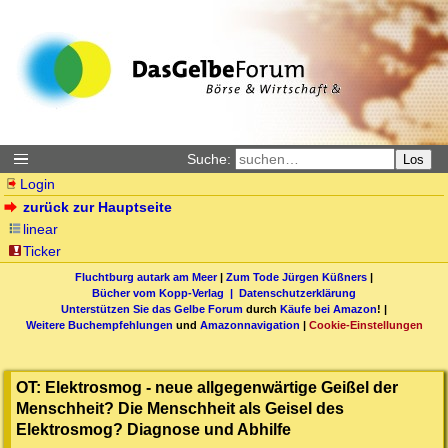
Suche:
Los
Login
zurück zur Hauptseite
linear
Ticker
Fluchtburg autark am Meer
|
Zum Tode Jürgen Küßners
|
Bücher vom Kopp-Verlag |
Datenschutzerklärung
Unterstützen Sie das Gelbe Forum
durch
Käufe bei Amazon
! |
Weitere Buchempfehlungen
und
Amazonnavigation
|
Cookie-Einstellungen
OT: Elektrosmog - neue allgegenwärtige Geißel der
Menschheit? Die Menschheit als Geisel des
Elektrosmog? Diagnose und Abhilfe