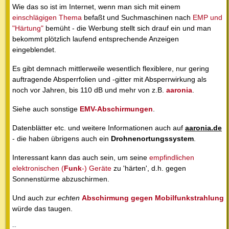
Wie das so ist im Internet, wenn man sich mit einem
einschlägigen Thema
befaßt und Suchmaschinen nach
EMP und
"Härtung"
bemüht - die Werbung stellt sich drauf ein und man
bekommt plötzlich laufend entsprechende Anzeigen
eingeblendet.
Es gibt demnach mittlerweile wesentlich flexiblere, nur gering
auftragende Absperrfolien und -gitter mit Absperrwirkung als
noch vor Jahren, bis 110 dB und mehr von z.B.
aaronia
.
Siehe auch sonstige
EMV-Abschirmungen
.
Datenblätter etc. und weitere Informationen auch auf
aaronia.de
- die haben übrigens auch ein
Drohnenortungssystem
.
Interessant kann das auch sein, um seine
empfindlichen
elektronischen (
Funk
-) Geräte
zu 'härten', d.h. gegen
Sonnenstürme abzuschirmen.
Und auch zur
echten
Abschirmung gegen Mobilfunkstrahlung
würde das taugen.
--