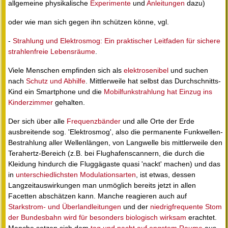
allgemeine physikalische
Experimente
und
Anleitungen
dazu)
oder wie man sich gegen ihn schützen könne, vgl.
-
Strahlung und Elektrosmog: Ein praktischer Leitfaden für sichere
strahlenfreie Lebensräume
.
Viele Menschen empfinden sich als
elektrosenibel
und suchen
nach
Schutz und Abhilfe
. Mittlerweile hat selbst das Durchschnitts-
Kind ein Smartphone und die
Mobilfunkstrahlung hat Einzug ins
Kinderzimmer
gehalten.
Der sich über alle
Frequenzbänder
und alle Orte der Erde
ausbreitende sog. 'Elektrosmog', also die permanente Funkwellen-
Bestrahlung aller Wellenlängen, von Langwelle bis mittlerweile den
Terahertz-Bereich (z.B. bei Flughafenscannern, die durch die
Kleidung hindurch die Fluggägaste quasi 'nackt' machen) und das
in
unterschiedlichsten Modulationsarten
, ist etwas, dessen
Langzeitauswirkungen man unmöglich bereits jetzt in allen
Facetten abschätzen kann. Manche reagieren auch auf
Starkstrom- und Überlandleitungen
und der
niedrigfrequente Stom
der Bundesbahn wird für besonders biologisch wirksam
erachtet.