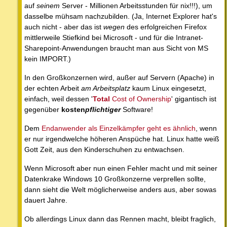
auf
seinem
Server - Millionen Arbeitsstunden für nix!!!), um
dasselbe mühsam nachzubilden. (Ja, Internet Explorer hat's
auch nicht - aber das ist
wegen
des erfolgreichen Firefox
mittlerweile Stiefkind bei Microsoft - und für die Intranet-
Sharepoint-Anwendungen braucht man aus Sicht von MS
kein IMPORT.)
In den Großkonzernen wird, außer auf Servern (Apache) in
der echten Arbeit
am Arbeitsplatz
kaum Linux eingesetzt,
einfach, weil dessen '
Total
Cost of Ownership
' gigantisch ist
gegenüber
kosten
pflichtiger
Software!
Dem
Endanwender als Einzelkämpfer geht es ähnlich
, wenn
er nur irgendwelche höheren Anspüche hat. Linux hatte weiß
Gott Zeit, aus den Kinderschuhen zu entwachsen.
Wenn Microsoft aber nun einen Fehler macht und mit seiner
Datenkrake Windows 10 Großkonzerne verprellen sollte,
dann sieht die Welt möglicherweise anders aus, aber sowas
dauert Jahre.
Ob allerdings Linux dann das Rennen macht, bleibt fraglich,