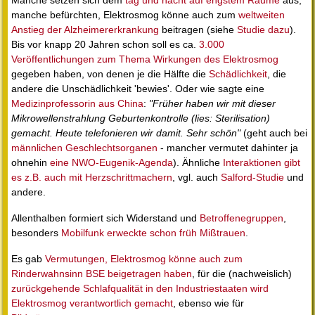
Manche setzen sich dem
tag und nacht auf engstem Raume
aus,
manche befürchten, Elektrosmog könne auch zum
weltweiten
Anstieg der Alzheimererkrankung
beitragen (siehe
Studie dazu
).
Bis vor knapp 20 Jahren schon soll es ca.
3.000
Veröffentlichungen zum Thema Wirkungen des Elektrosmog
gegeben haben, von denen je die Hälfte die
Schädlichkeit
, die
andere die Unschädlichkeit 'bewies'. Oder wie sagte eine
Medizinprofessorin aus China
:
"Früher haben wir mit dieser
Mikrowellenstrahlung Geburtenkontrolle (lies: Sterilisation)
gemacht. Heute telefonieren wir damit. Sehr schön"
(geht auch bei
männlichen Geschlechtsorganen
- mancher vermutet dahinter ja
ohnehin
eine NWO-Eugenik-Agenda
). Ähnliche
Interaktionen gibt
es z.B. auch mit Herzschrittmachern
, vgl. auch
Salford-Studie
und
andere.
Allenthalben formiert sich Widerstand und
Betroffenegruppen
,
besonders
Mobilfunk erweckte schon früh Mißtrauen
.
Es gab
Vermutungen, Elektrosmog könne auch zum
Rinderwahnsinn BSE beigetragen haben
, für die (nachweislich)
zurückgehende Schlafqualität in den Industriestaaten wird
Elektrosmog verantwortlich gemacht
, ebenso wie für