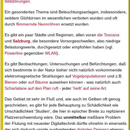
Bildstörungen
.
Ein gesondertes Thema sind Beleuchtungsanlagen, insbesondere,
seitdem Glühbirnen im wesentlichen verboten wurden und oft
durch
flimmernde Neonröhren
ersetzt wurden.
Es gibt ein paar Städte und Regionen, allen voran
die Toscana
und
Salzburg
, die besondere Vorsorgeschwellen, also niedrige
Belastungswerte, durchgesetzt oder empfohlen haben (vgl.
Powerline
gegenüber
WLAN
).
Es gibt Beobachtungen, Untersuchungen und Befürchtungen, daß
sich bestimmte in der Natur bisher nicht natürlich vorkommende
elektromagnetische Strahlungen auf
Vogelpopulationen
und z.B.
Bienen
oder
auf Bäume
auswirken können - was natürlich auch
Scharlatane auf den Plan ruft
- jeder
'heilt' auf seine Art
.
Das Gebiet ist sehr im Fluß und, wie auch im Gelben oft genug
geschrieben, es gibt für jede Behauptung zu Schädlichkeit wie
Unschädlichkeit 'Studien', die hier in epischer Breite zu replizieren
Platzverschwendung wäre. Das
unmittelbar
meßbare Problem
der Flutung mit neuester Digitaltechnik dürfte ohnehin in einerseits
der sich dadurch rapide ausbreitenden
digitalen Demenz
ebenso